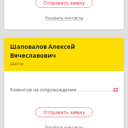
Отправить заявку
Отправить заявку
Показать контакты
Назад
Шаповалов Алексей
Шаповалов Алексей
Вячеславович
Вячеславович
Шахты
346510, Шахты г, Ленина ул, дом № 142
Подробнее
Клиентов на сопровождении
22
Отправить заявку
Отправить заявку
Показать контакты
Назад