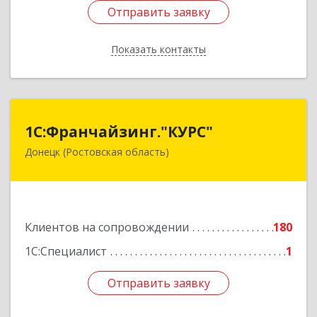
Отправить заявку
Отправить заявку
Показать контакты
Назад
1С:Франчайзинг."КУРС"
1С:Франчайзинг."КУРС"
Донецк (Ростовская область)
346330, Ростовская обл, Донецк г, Благодатный
пер, дом № 16
Подробнее
Клиентов на сопровождении
180
1С:Специалист
1
Отправить заявку
Отправить заявку