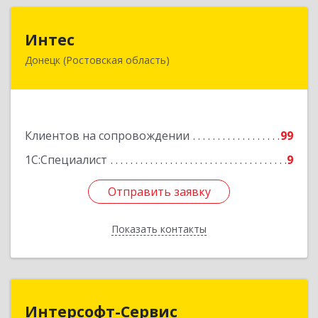
Интес
Интес
Донецк (Ростовская область)
346330, Ростовская обл, Донецк г, 60-й кв-л,
дом № 6 ( пристройка)
Подробнее
Клиентов на сопровождении
99
1С:Специалист
9
Отправить заявку
Отправить заявку
Показать контакты
Назад
Интерсофт-Сервис
Интерсофт-Сервис