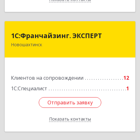
1С:Франчайзинг. ЭКСПЕРТ
1С:Франчайзинг. ЭКСПЕРТ
Новошахтинск
346901, Ростовская обл, Новошахтинск г,
Куйбышева ул, дом № 6, кв.2
Подробнее
Клиентов на сопровождении
12
1С:Специалист
1
Отправить заявку
Отправить заявку
Показать контакты
Назад