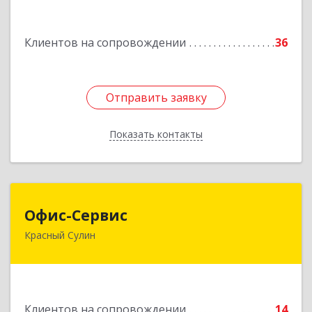
Подробнее
Клиентов на сопровождении
36
Отправить заявку
Отправить заявку
Показать контакты
Назад
Офис-Сервис
Офис-Сервис
Красный Сулин
346350, Ростовская обл, р-н Красносулинский,
Красный Сулин г, Заводская ул, дом № 1
Подробнее
Клиентов на сопровождении
14