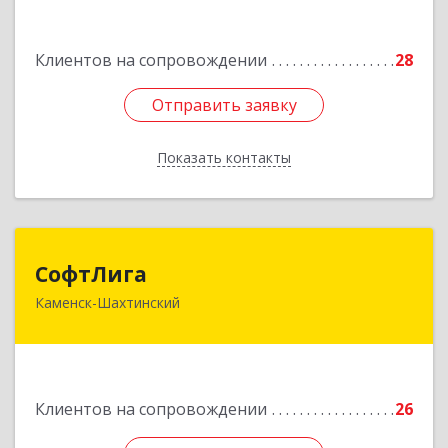
Подробнее
Клиентов на сопровождении
28
Отправить заявку
Отправить заявку
Показать контакты
Назад
СофтЛига
СофтЛига
Каменск-Шахтинский
347800, Ростовская обл, Каменск-Шахтинский г,
Желябова ул, дом № 33А
Подробнее
Клиентов на сопровождении
26