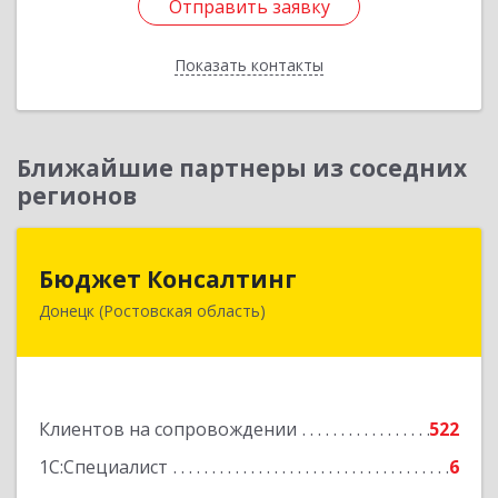
Отправить заявку
Отправить заявку
Показать контакты
Назад
Ближайшие партнеры из соседних
регионов
Бюджет Консалтинг
Бюджет Консалтинг
Донецк (Ростовская область)
346338, Ростовская обл, г.о. Город Донецк,
Донецк г, 12-й кв-л, дом № 10, оф.28
Подробнее
Клиентов на сопровождении
522
1С:Специалист
6