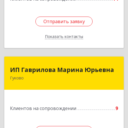
Отправить заявку
Отправить заявку
Показать контакты
Назад
ИП Гаврилова Марина Юрьевна
ИП Гаврилова Марина Юрьевна
Гуково
Подробнее
Клиентов на сопровождении
9