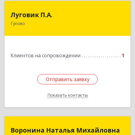
Луговик П.А.
Луговик П.А.
Гуково
Подробнее
Клиентов на сопровождении
1
Отправить заявку
Отправить заявку
Показать контакты
Назад
Воронина Наталья Михайловна
Воронина Наталья Михайловна