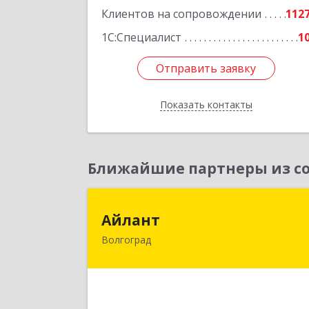
Клиентов на сопровождении
112
1С:Специалист
1
Отправить заявку
Отправить заявку
Показать контакты
Назад
Ближайшие партнеры из со
Айлан
Айлант
Волгоград
400001, Волгоградская обл, Волгогра
г, им Канунникова ул, дом № 11
Подробне