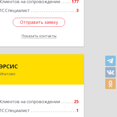
Клиентов на сопровождении
177
Подробнее
1С:Специалист
3
Отправить заявку
Отправить заявку
Показать контакты
Назад
ЭРСИС
ЭРСИС
Ипатово
356630, Ставропольский край, М.О.
Ипатовский, Ипатово г, Гагарина ул,
дом № 47/1, пом.1
Подробнее
Клиентов на сопровождении
25
1С:Специалист
1