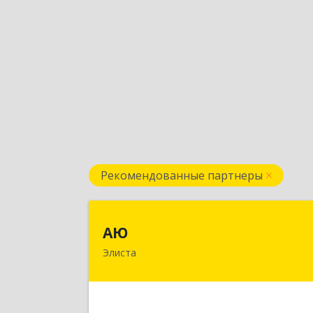
Рекомендованные партнеры
А
АЮ
Элиста
358009, Калмыкия Респ, Элиста г
А.С.Пушкина ул, дом № 20, оф.40
Подробне