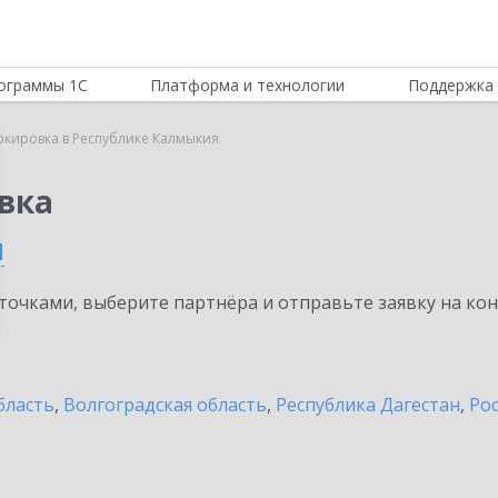
ограммы 1С
Платформа и технологии
Поддержка 
ркировка в Республике Калмыкия
вка
я
очками, выберите партнёра и отправьте заявку на ко
бласть
,
Волгоградская область
,
Республика Дагестан
,
Рос