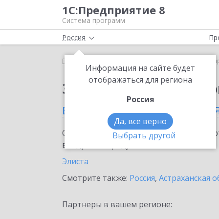
1С:Предприятие 8
Система программ
Россия
Пр
Главная
Сервисы ИТС
1С:Маркировка
1С:Ма
Информация на сайте будет
отображаться для региона
Заказать 1С:Маркиро
Россия
в Республике Калмыки
Да, все верно
Ознакомьтесь с информационными карт
Выбрать другой
внедрение продукта.
Элиста
Смотрите также:
Россия
,
Астраханская о
Партнеры в вашем регионе: