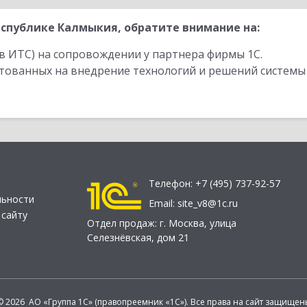
спублике Калмыкия, обратите внимание на:
в ИТС) на сопровождении у партнера фирмы 1С.
стованных на внедрение технологий и решений системы
Телефон:
+7 (495) 737-92-57
льности
Email:
site_v8@1c.ru
 сайту
Отдел продаж:
г. Москва
,
улица
Селезнёвская, дом 21
© 2026 АО «Группа 1С» (правопреемник «1С»). Все права на сайт защищен