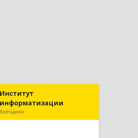
Институт
Институт
информатизации
информатизации
Волгодонск
347383, Ростовская обл, Волгодонск г,
Маршала Кошевого ул, дом № 44,
корпус II, оф.6