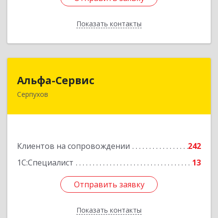
Показать контакты
Назад
Альфа-Сервис
Альфа-Сервис
Серпухов
142200, Московская обл, Серпухов г,
Красноармейская ул, дом № 35/60
Подробнее
Клиентов на сопровождении
242
1С:Специалист
13
Отправить заявку
Отправить заявку
Показать контакты
Назад