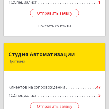
1С:Специалист
1
Отправить заявку
Отправить заявку
Показать контакты
Назад
Студия Автоматизации
Студия Автоматизации
Протвино
142281, Московская обл, Протвино г, Ленина
ул, дом № 39, оф.8
Подробнее
Клиентов на сопровождении
47
1С:Специалист
5
Отправить заявку
Отправить заявку