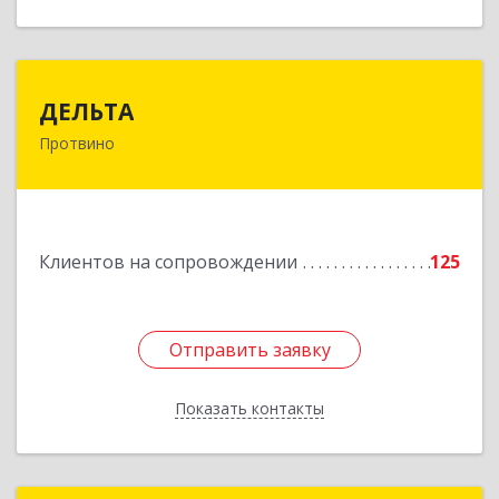
ДЕЛЬТА
ДЕЛЬТА
Протвино
142281, Московская обл, Протвино г,
Кременковское ш, дом № 9А
Подробнее
Клиентов на сопровождении
125
Отправить заявку
Отправить заявку
Показать контакты
Назад