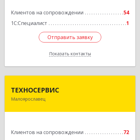
Подробнее
Клиентов на сопровождении
54
1С:Специалист
1
Отправить заявку
Отправить заявку
Показать контакты
Назад
ТЕХНОСЕРВИС
ТЕХНОСЕРВИС
Малоярославец
249094, Калужская обл, Малоярославецкий р-н,
Малоярославец г, Зеленая ул, дом № 2а
Подробнее
Клиентов на сопровождении
72