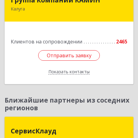
Калуга
248023, Калужская обл, Калуга г, Теренинский
пер, дом № 6, оф.403
Подробнее
Клиентов на сопровождении
2465
Отправить заявку
Отправить заявку
Показать контакты
Назад
Ближайшие партнеры из соседних
регионов
СервисКлауд
СервисКлауд