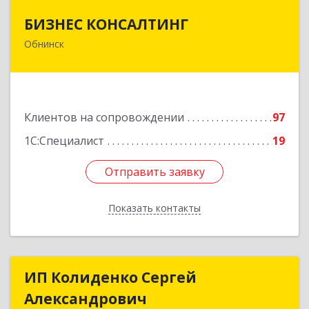
БИЗНЕС КОНСАЛТИНГ
БИЗНЕС КОНСАЛТИНГ
Обнинск
249032, Калужская обл, Обнинск г, Курчатова ул,
дом № 27/2, пом.281
Подробнее
Клиентов на сопровождении
97
1С:Специалист
19
Отправить заявку
Отправить заявку
Показать контакты
Назад
ИП Колиденко Сергей
ИП Колиденко Сергей
Александрович
Александрович