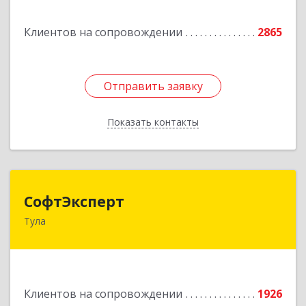
Подробнее
Клиентов на сопровождении
2865
Отправить заявку
Отправить заявку
Показать контакты
Назад
СофтЭксперт
СофтЭксперт
Тула
300013, Тульская обл, Тула г, Болдина ул, дом №
41А, пом.47, оф.1-4
Подробнее
Клиентов на сопровождении
1926