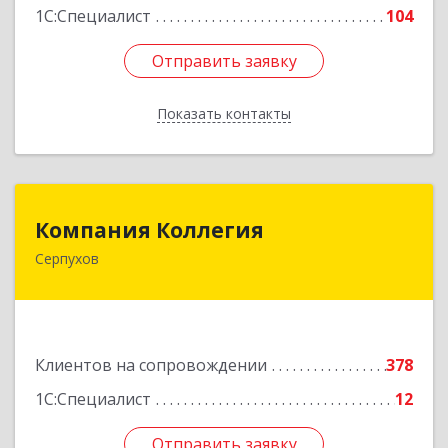
1С:Специалист
104
Отправить заявку
Отправить заявку
Показать контакты
Назад
Компания Коллегия
Компания Коллегия
Серпухов
142211, Московская обл, Серпухов г, Оборонная
ул, дом № 19
Подробнее
Клиентов на сопровождении
378
1С:Специалист
12
Отправить заявку
Отправить заявку