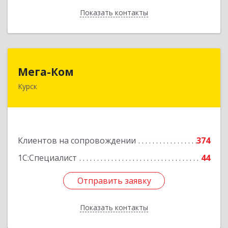
Показать контакты
Назад
Мега-Ком
Мега-Ком
Курск
305001, Курская обл, Курск г, Красной Армии ул,
дом № 23 А
Подробнее
Клиентов на сопровождении
374
1С:Специалист
44
Отправить заявку
Отправить заявку
Показать контакты
Назад