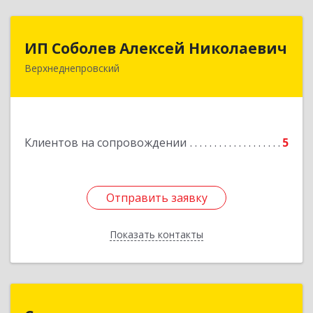
ИП Соболев Алексей Николаевич
ИП Соболев Алексей Николаевич
Верхнеднепровский
Подробнее
Клиентов на сопровождении
5
Отправить заявку
Отправить заявку
Показать контакты
Назад
Сервис-класс