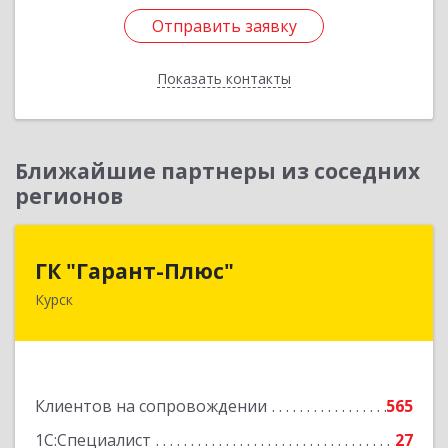
Отправить заявку
Отправить заявку
Показать контакты
Назад
Ближайшие партнеры из соседних
регионов
ГК "Гарант-Плюс"
ГК "Гарант-Плюс"
Курск
305035, Курская обл, Курск г, Овечкина ул, дом
№ 14, пом.1
Подробнее
Клиентов на сопровождении
565
1С:Специалист
27