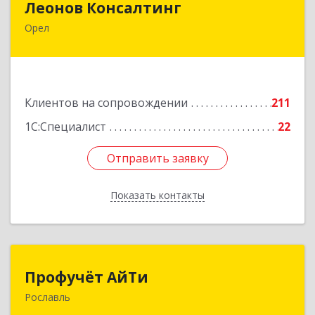
Леонов Консалтинг
Орел
302030, Орловская обл, Орловский р-н, Орел г,
Московская, дом № 17, пом.7
Подробнее
Клиентов на сопровождении
211
1С:Специалист
22
Отправить заявку
Отправить заявку
Показать контакты
Назад
Профучёт АйТи
Профучёт АйТи
Рославль
216500, Смоленская обл, Рославльский р-н,