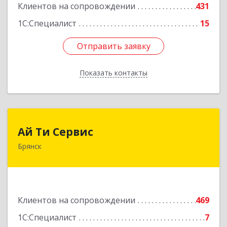
Клиентов на сопровождении
431
1С:Специалист
15
Отправить заявку
Отправить заявку
Показать контакты
Назад
Ай Ти Сервис
Ай Ти Сервис
Брянск
241035, Брянская обл, Брянск г, Брянской
Пролетарской Дивизии ул, дом № 9
Подробнее
Клиентов на сопровождении
469
1С:Специалист
7