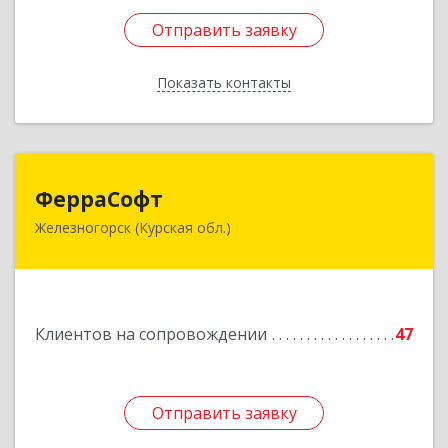
Отправить заявку
Отправить заявку
Показать контакты
Назад
ФерраСофт
ФерраСофт
Железногорск (Курская обл.)
307179, Курская обл, Железногорск г, Ленина ул,
дом № 92, корпус 1, оф.2-34
Подробнее
Клиентов на сопровождении
47
Отправить заявку
Отправить заявку