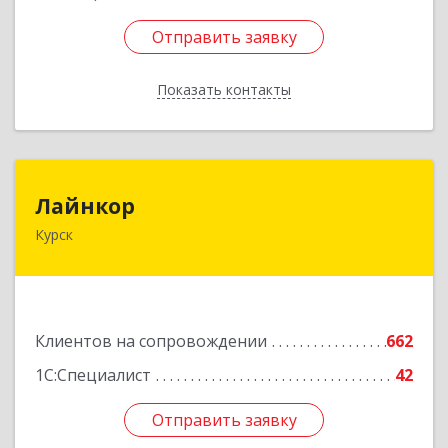
Отправить заявку
Отправить заявку
Показать контакты
Назад
Лайнкор
Лайнкор
Курск
305021, Курская обл, Курск г, Победы пр-кт, дом
№ 10, оф.№64
Подробнее
Клиентов на сопровождении
662
1С:Специалист
42
Отправить заявку
Отправить заявку