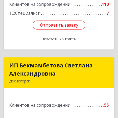
Клиентов на сопровождении
110
1С:Специалист
7
Отправить заявку
Отправить заявку
Показать контакты
Назад
ИП Бекмамбетова Светлана
ИП Бекмамбетова Светлана
Александровна
Александровна
Десногорск
216400, Смоленская обл, Десногорск г, 4-й мкр,
дом № 7, кв.11
Клиентов на сопровождении
55
Подробнее