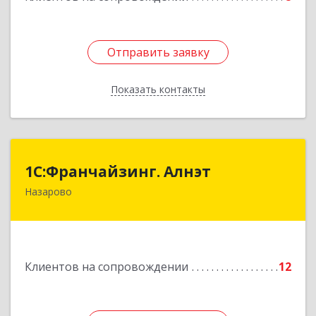
Отправить заявку
Отправить заявку
Показать контакты
Назад
1С:Франчайзинг. Алнэт
1С:Франчайзинг. Алнэт
Назарово
662200, Красноярский край, Назарово г,
Борисенко ул, дом № 11
Подробнее
Клиентов на сопровождении
12