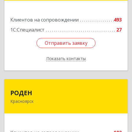
Подробнее
Клиентов на сопровождении
493
1С:Специалист
27
Отправить заявку
Отправить заявку
Показать контакты
Назад
РОДЕН
РОДЕН
Красноярск
660064, Красноярский край, Красноярск г, им
Академика Вавилова ул, дом № 1, оф.2-23
Подробнее