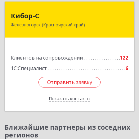
Кибор-С
Кибор-С
Железногорск (Красноярский край)
662973, Красноярский край, Железногорск г,
Белорусская ул, дом № 30 Б, пом.16
Подробнее
Клиентов на сопровождении
122
1С:Специалист
6
Отправить заявку
Отправить заявку
Показать контакты
Назад
Ближайшие партнеры из соседних
регионов