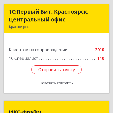
1С:Первый Бит, Красноярск,
1С:Первый Бит, Красноярск,
Центральный офис
Центральный офис
Красноярск
660017, Красноярский край, Красноярск г,
Диктатуры пролетариата ул, дом № 32
Клиентов на сопровождении
2010
Подробнее
1С:Специалист
110
Отправить заявку
Отправить заявку
Показать контакты
Назад
ИКС-Фрэйм
ИКС-Фрэйм