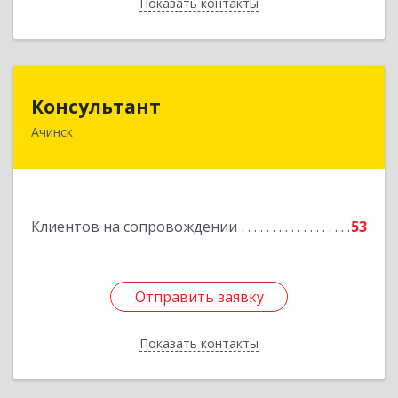
Показать контакты
Назад
Консультант
Консультант
Ачинск
662159, Красноярский край, Ачинск г, Юго-
Восточный район, дом № 21А
Подробнее
Клиентов на сопровождении
53
Отправить заявку
Отправить заявку
Показать контакты
Назад