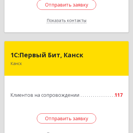
Отправить заявку
Отправить заявку
Показать контакты
Назад
1С:Первый Бит, Канск
1С:Первый Бит, Канск
Канск
663600, Красноярский край, Канск г, 30 лет
ВЛКСМ ул, дом № 20, пом.25
Подробнее
Клиентов на сопровождении
117
Отправить заявку
Отправить заявку