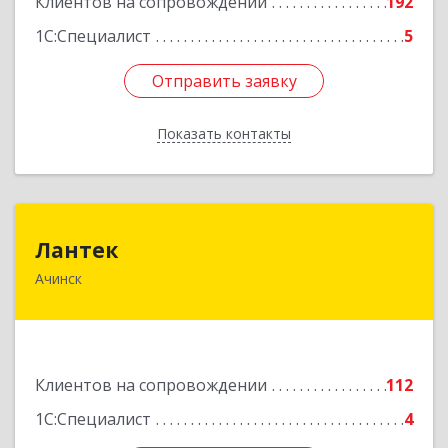
Клиентов на сопровождении
192
1С:Специалист
5
Отправить заявку
Отправить заявку
Показать контакты
Назад
Лантек
Лантек
Ачинск
662153, Красноярский край, Ачинск г,
Декабристов ул, дом № 58
Подробнее
Клиентов на сопровождении
112
1С:Специалист
4