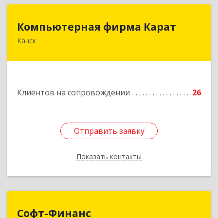
Компьютерная фирма Карат
Компьютерная фирма Карат
Канск
663600, Красноярский край, Канск г,
Пролетарская ул, дом № 34
Подробнее
Клиентов на сопровождении
26
Отправить заявку
Отправить заявку
Показать контакты
Назад
Софт-Финанс
Софт-Финанс