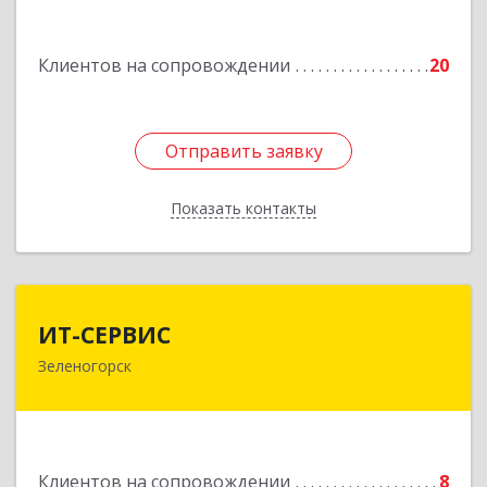
Энергетиков, дом № 14, кв.37
Клиентов на сопровождении
20
Подробнее
Отправить заявку
Отправить заявку
Показать контакты
Назад
ИТ-СЕРВИС
ИТ-СЕРВИС
Зеленогорск
663690, Красноярский край, Зеленогорск г,
Гагарина ул, дом № 34
Подробнее
Клиентов на сопровождении
8