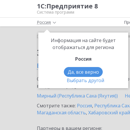
1С:Предприятие 8
Система программ
Россия
Пр
Главная
Сервисы ИТС
1С:Лизинг
1С:Лизинг в
Информация на сайте будет
отображаться для региона
Заказать 1С:Лизинг
Россия
в Якутске
Да, все верно
Ознакомьтесь с информационными карт
Выбрать другой
внедрение продукта.
Мирный (Республика Саха (Якутия))
Н
Смотрите также:
Россия
,
Республика Сах
Магаданская область
,
Хабаровский край
Партнеры в вашем регионе: