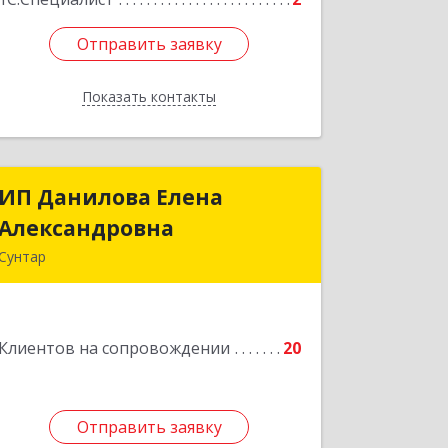
Отправить заявку
Отправить заявку
Показать контакты
Назад
ИП Данилова Елена
ИП Данилова Елена
Александровна
Александровна
Сунтар
Подробнее
Клиентов на сопровождении
20
Отправить заявку
Отправить заявку