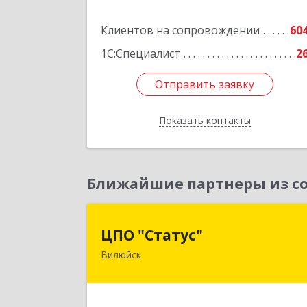
Подробне
Клиентов на сопровождении
60
1С:Специалист
2
Отправить заявку
Отправить заявку
Показать контакты
Назад
Ближайшие партнеры из со
ЦПО "Статус
ЦПО "Статус"
Вилюйск
677000, Саха /Якутия/ Респ, Якутск г
Ленина пр-кт, дом № 1, оф.42