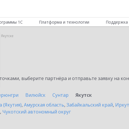
ограммы 1С
Платформа и технологии
Поддержка 
 Якутске
очками, выберите партнёра и отправьте заявку на ко
ерюнгри
Вилюйск
Сунтар
Якутск
а (Якутия)
,
Амурская область
,
Забайкальский край
,
Иркут
,
Чукотский автономный округ