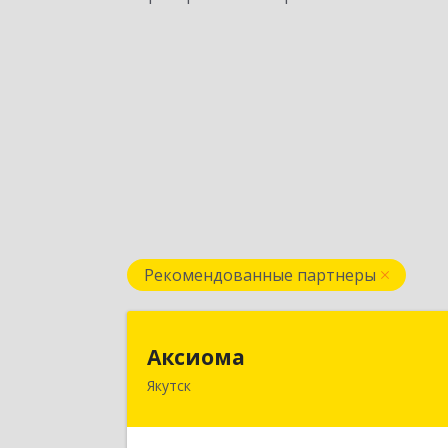
Рекомендованные партнеры
Аксиом
Аксиома
Якутск
677000, Саха /Якутия/ Респ, Якутск г
Чиряева ул, дом № 1, кв.1