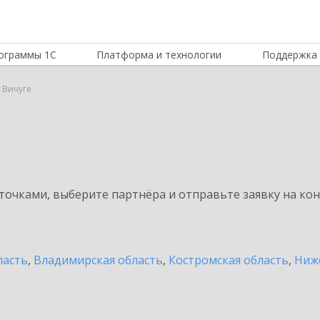
ограммы 1С
Платформа и технологии
Поддержка 
 Вичуге
очками, выберите партнёра и отправьте заявку на ко
ласть
,
Владимирская область
,
Костромская область
,
Ниж