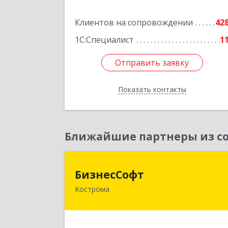
Подробне
Клиентов на сопровождении
42
1С:Специалист
1
Отправить заявку
Отправить заявку
Показать контакты
Назад
Ближайшие партнеры из со
БизнесСоф
БизнесСофт
Кострома
156016, Костромская обл, Кострома г
Профсоюзная ул, дом № 14а, пом.1
каб. 