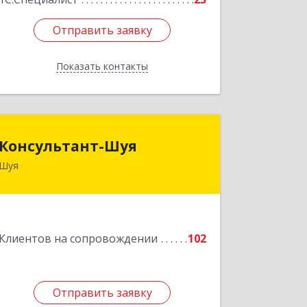
Отправить заявку
Отправить заявку
Показать контакты
Назад
Консультант-Шуя
Консультант-Шуя
Шуя
155900, Ивановская обл, Шуя г,
Свердлова ул, дом № 53-1
Подробнее
Клиентов на сопровождении
102
Отправить заявку
Отправить заявку