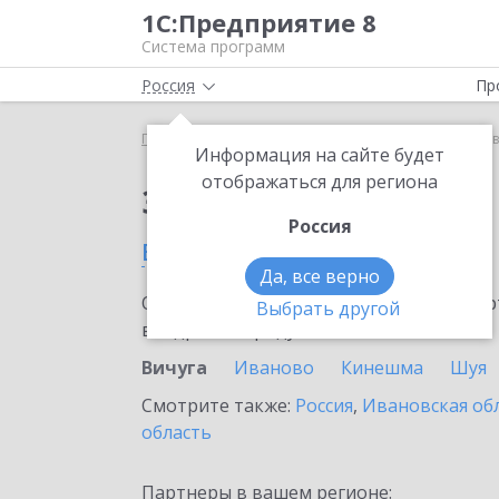
1С:Предприятие 8
Система программ
Россия
Пр
Главная
Сервисы ИТС
1С:Лизинг
1С:Лизинг в
Информация на сайте будет
отображаться для региона
Заказать 1С:Лизинг
Россия
в Вичуге
Да, все верно
Ознакомьтесь с информационными карт
Выбрать другой
внедрение продукта.
Вичуга
Иваново
Кинешма
Шуя
Смотрите также:
Россия
,
Ивановская об
область
Партнеры в вашем регионе: