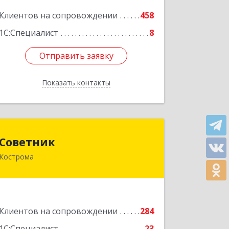
Клиентов на сопровождении
458
Подробнее
1С:Специалист
8
Отправить заявку
Отправить заявку
Показать контакты
Назад
Советник
Советник
Кострома
156000, Костромская обл, Кострома г,
Ерохова ул, дом № 3а, пом.2-12
Подробнее
Клиентов на сопровождении
284
1С:Специалист
23