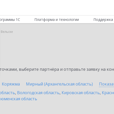
ограммы 1С
Платформа и технологии
Поддержка 
в Вельске
очками, выберите партнёра и отправьте заявку на ко
Коряжма
Мирный (Архангельская область)
Показа
область
,
Вологодская область
,
Кировская область
,
Красн
юменская область