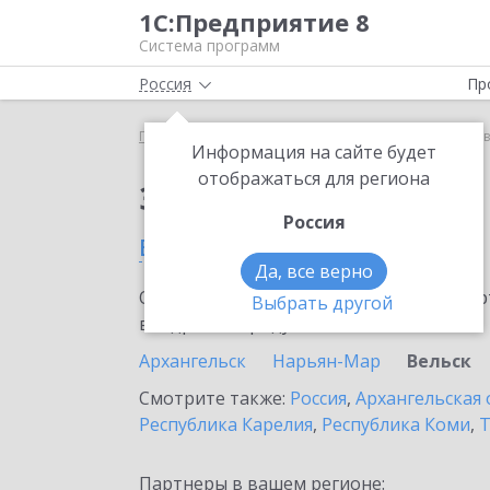
1С:Предприятие 8
Система программ
Россия
Пр
Главная
Сервисы ИТС
1С:Лизинг
1С:Лизинг 
Информация на сайте будет
отображаться для региона
Заказать 1С:Лизинг
Россия
в Вельске
Да, все верно
Ознакомьтесь с информационными карт
Выбрать другой
внедрение продукта.
Архангельск
Нарьян-Мар
Вельск
Смотрите также:
Россия
,
Архангельская 
Республика Карелия
,
Республика Коми
,
Т
Партнеры в вашем регионе: