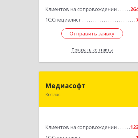
Подробне
Клиентов на сопровождении
26
1С:Специалист
Отправить заявку
Отправить заявку
Показать контакты
Назад
Медиасоф
Медиасофт
Котлас
165300, Архангельская обл, Котлас г
Маяковского ул, дом № 
Подробне
Клиентов на сопровождении
12
1С:Специалист