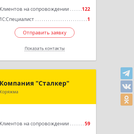
Подробнее
Клиентов на сопровождении
122
1С:Специалист
1
Отправить заявку
Отправить заявку
Показать контакты
Назад
Компания "Сталкер"
Компания "Сталкер"
Коряжма
165651, Архангельская обл, Коряжма г,
Архангельская ул, дом № 14
Подробнее
Клиентов на сопровождении
59