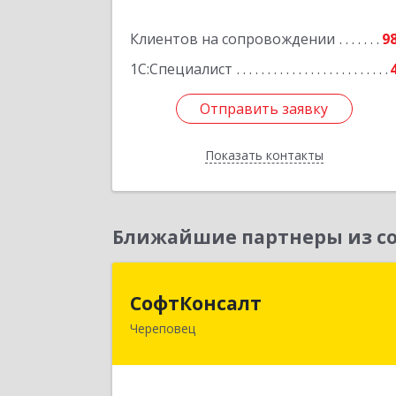
Подробне
Клиентов на сопровождении
9
1С:Специалист
Отправить заявку
Отправить заявку
Показать контакты
Назад
Ближайшие партнеры из со
СофтКонсал
СофтКонсалт
Череповец
162614, Вологодская обл, Черепове
г, М.Горького ул, дом № 32, оф.611/