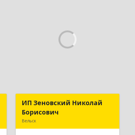
Р
ИП Зеновский Николай
ИП Зеновский Николай
Борисович
Борисович
й
Вельск
,
165150, Архангельская обл, Вельский
2
р-н, Лукинская д, Надежды ул, дом №