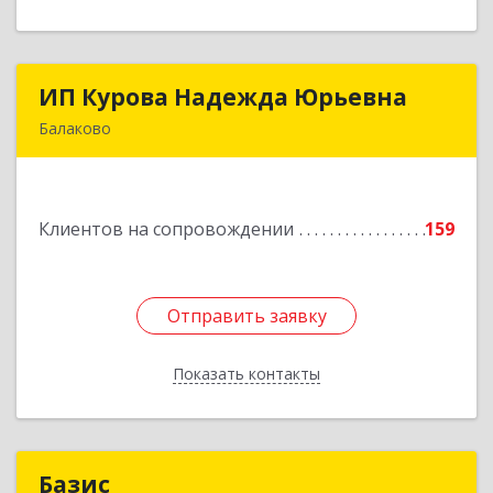
ИП Курова Надежда Юрьевна
ИП Курова Надежда Юрьевна
Балаково
413857, Саратовская обл, Балаково г,
Комсомольская ул, дом № 51, кв.81
Клиентов на сопровождении
159
Подробнее
Отправить заявку
Отправить заявку
Показать контакты
Назад
Базис
Базис