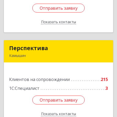
Отправить заявку
Отправить заявку
Показать контакты
Назад
Перспектива
Перспектива
Камышин
403850, Волгоградская обл, Камышин г,
Леонова ул, дом № 26
Клиентов на сопровождении
215
Подробнее
1С:Специалист
3
Отправить заявку
Отправить заявку
Показать контакты
Назад