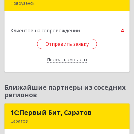
Новоузенск
413 360, Саратовская обл, Новоузенский р-н,
г.Новоузенск, ул. Революции, д.29
Клиентов на сопровождении
4
Подробнее
Отправить заявку
Отправить заявку
Показать контакты
Назад
Ближайшие партнеры из соседних
регионов
1С:Первый Бит, Саратов
1С:Первый Бит, Саратов
Саратов
410005, Саратовская обл, Саратов г,