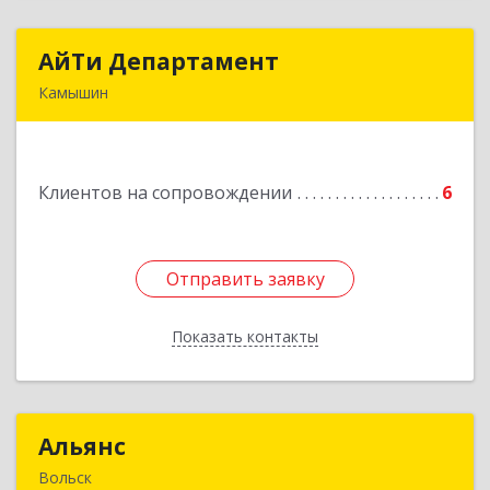
АйТи Департамент
АйТи Департамент
Камышин
403882, Волгоградская обл, Камышин г,
Пролетарская ул, дом № 10/1
Клиентов на сопровождении
6
Подробнее
Отправить заявку
Отправить заявку
Показать контакты
Назад
Альянс
Альянс
Вольск