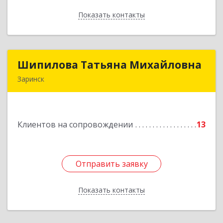
Показать контакты
Назад
Шипилова Татьяна Михайловна
Шипилова Татьяна Михайловна
Заринск
Подробнее
Клиентов на сопровождении
13
Отправить заявку
Отправить заявку
Показать контакты
Назад