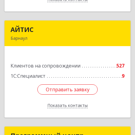
АЙТИС
АЙТИС
Барнаул
656067, Алтайский край, Барнаул г, Взлетная ул,
дом № 65
Клиентов на сопровождении
527
Подробнее
1С:Специалист
9
Отправить заявку
Отправить заявку
Показать контакты
Назад