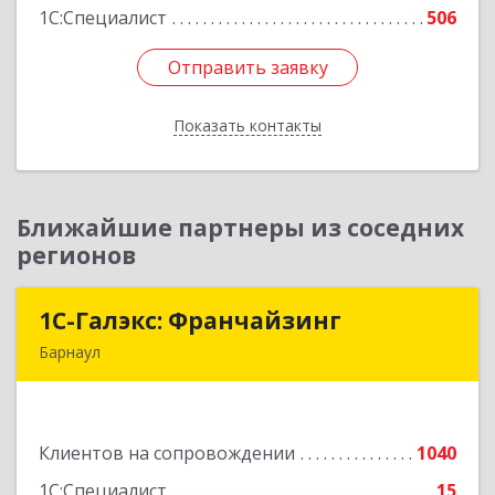
1С:Специалист
506
Отправить заявку
Отправить заявку
Показать контакты
Назад
Ближайшие партнеры из соседних
регионов
1С-Галэкс: Франчайзинг
1С-Галэкс: Франчайзинг
Барнаул
656015, Алтайский край, Барнаул г, Деповская
ул, дом № 7, каб.А-105
Клиентов на сопровождении
1040
Подробнее
1С:Специалист
15