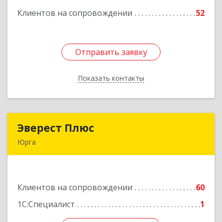
Клиентов на сопровождении
52
Подробнее
Отправить заявку
Отправить заявку
Показать контакты
Назад
Эверест Плюс
Эверест Плюс
Юрга
652055, Кемеровская обл, Юрга г, Московская
ул, дом № 9, оф.1
Клиентов на сопровождении
60
Подробнее
1С:Специалист
1