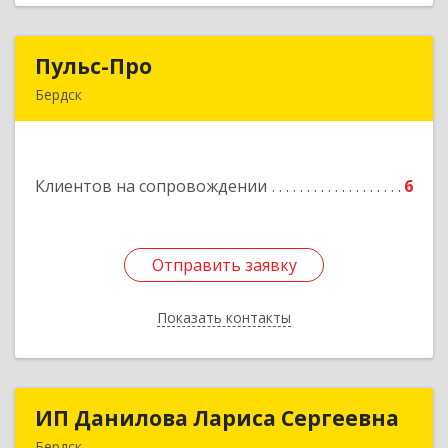
Пульс-Про
Пульс-Про
Бердск
633010, Новосибирская обл, Бердск, Ленина,
дом № 89/8, оф.509
Клиентов на сопровождении
6
Подробнее
Отправить заявку
Отправить заявку
Показать контакты
Назад
ИП Данилова Лариса Сергеевна
ИП Данилова Лариса Сергеевна
Бердск