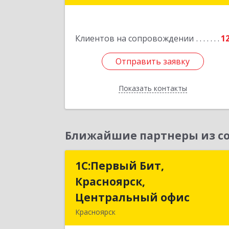
Подробне
Клиентов на сопровождении
1
Отправить заявку
Отправить заявку
Показать контакты
Назад
Ближайшие партнеры из со
1С:Первый Бит,
1С:Первый Бит
Красноярск,
Красноярск
Центральный офис
Центральный офи
Красноярск
660017, Красноярский край