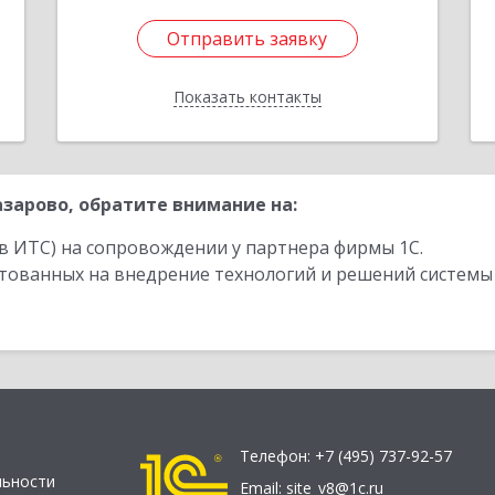
Отправить заявку
Отправить заявку
Показать контакты
Назад
зарово, обратите внимание на:
в ИТС) на сопровождении у партнера фирмы 1С.
стованных на внедрение технологий и решений системы
Телефон:
+7 (495) 737-92-57
льности
Email:
site_v8@1c.ru