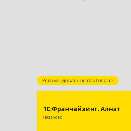
Рекомендованные партнеры
1С:Франчайзинг. Алнэ
1С:Франчайзинг. Алнэт
662200, Красноярский край, Назаров
Назарово
г, Борисенко ул, дом № 1