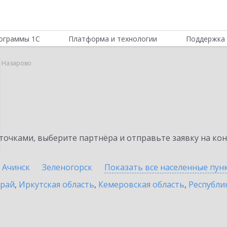
ограммы 1С
Платформа и технологии
Поддержка 
в Назарово
очками, выберите партнёра и отправьте заявку на ко
Ачинск
Зеленогорск
Показать все населенные
пун
край
,
Иркутская область
,
Кемеровская область
,
Республик