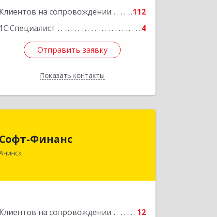
Клиентов на сопровождении
112
1С:Специалист
4
Отправить заявку
Отправить заявку
Показать контакты
Назад
Софт-Финанс
Софт-Финанс
662150, Красноярский край, Ачинск г,
Ачинск
1-й мкр, дом № 55А, корпус 2
Подробнее
Клиентов на сопровождении
12