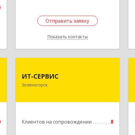
6
Отправить заявку
Отправить заявку
Показать контакты
Назад
а
ИТ-СЕРВИС
а
ИТ-СЕРВИС
663690, Красноярский край,
Зеленогорск
Зеленогорск г, Гагарина ул, дом № 34
,
,
Подробнее
7
е
0
Клиентов на сопровождении
8