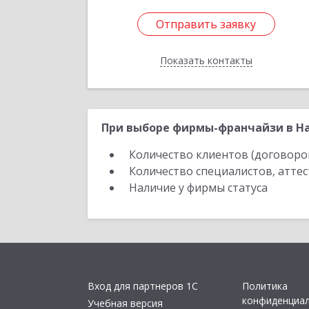
Отправить заявку
Отправить заявку
Показать контакты
Назад
При выборе фирмы-франчайзи в На
Количество клиентов (договоро
Количество специалистов, атте
Наличие у фирмы статуса
Вход для партнеров 1С
Политика
конфиденциа
Учебная версия