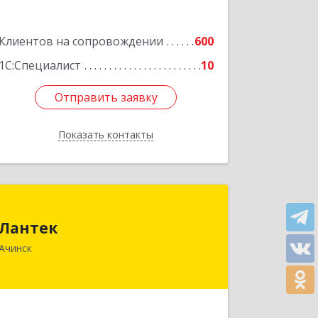
Клиентов на сопровождении
600
1С:Специалист
10
Отправить заявку
Отправить заявку
Показать контакты
Назад
Лантек
Лантек
662153, Красноярский край, Ачинск г,
Ачинск
Декабристов ул, дом № 58
Подробнее