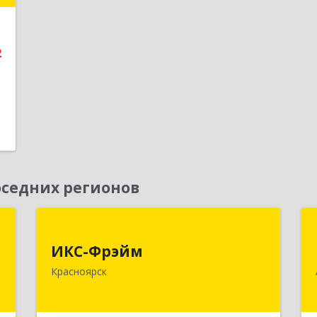
е
2
седних регионов
,
ИКС-Фрэйм
,
ИКС-Фрэйм
660077, Красноярский край,
с
Красноярск
Красноярск г, Батурина ул, дом № 32,
пом.4
,