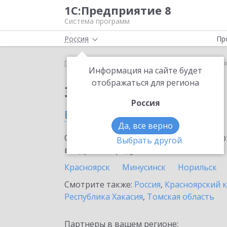
1С:Предприятие 8
Система программ
Россия
Пр
Главная
Сервисы ИТС
1С:Лизинг
1С:Лизинг 
Информация на сайте будет
отображаться для региона
Заказать 1С:Лизинг
Россия
в Назарово
Да, все верно
Ознакомьтесь с информационными карт
Выбрать другой
внедрение продукта.
Красноярск
Минусинск
Норильск
Смотрите также:
Россия
,
Красноярский 
Республика Хакасия
,
Томская область
Партнеры в вашем регионе: