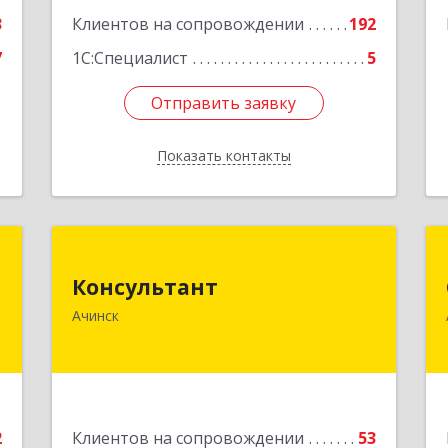
3
Клиентов на сопровождении
192
7
1С:Специалист
5
Отправить заявку
Отправить заявку
Показать контакты
Назад
С
Консультант
Консультант
,
662159, Красноярский край, Ачинск г,
Ачинск
м
Юго-Восточный район, дом № 21А
6
Подробнее
е
2
Клиентов на сопровождении
53