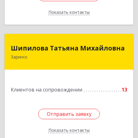
Показать контакты
Назад
Шипилова Татьяна Михайловна
Шипилова Татьяна Михайловна
Заринск
Подробнее
Клиентов на сопровождении
13
Отправить заявку
Отправить заявку
Показать контакты
Назад