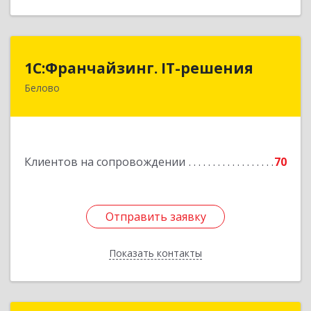
1С:Франчайзинг. IT-решения
1С:Франчайзинг. IT-решения
Белово
652600, Кемеровская обл, Белово г,
Железнодорожный пер, дом № 27
Подробнее
Клиентов на сопровождении
70
Отправить заявку
Отправить заявку
Показать контакты
Назад