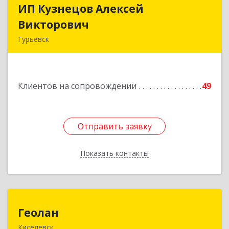
ИП Кузнецов Алексей
ИП Кузнецов Алексей
Викторович
Викторович
Гурьевск
652780, Кемеровская обл, Гурьевский р-н,
Гурьевск г, Суворова ул, дом № 32
Клиентов на сопровождении
49
Подробнее
Отправить заявку
Отправить заявку
Показать контакты
Назад
Геолан
Геолан
Киселевск