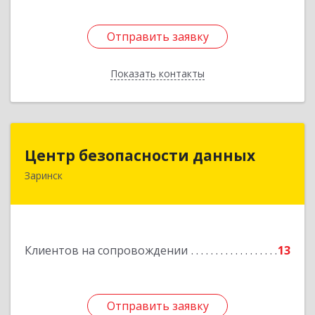
Отправить заявку
Отправить заявку
Показать контакты
Назад
Центр безопасности данных
Центр безопасности данных
Заринск
659100, Алтайский край, Заринск г, Таратынова
ул, дом № 11, кв.9
Подробнее
Клиентов на сопровождении
13
Отправить заявку
Отправить заявку