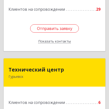
Подробнее
Клиентов на сопровождении
29
Отправить заявку
Отправить заявку
Показать контакты
Назад
Технический центр
Технический центр
Гурьевск
652780, Кемеровская область - Кузбасс,
Гурьевский р-н, Гурьевск г, Кирова ул, дом № 6
Подробнее
Клиентов на сопровождении
6