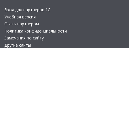
Вход для партнеров 1С
Учебная версия
Стать партнером
Политика конфиденциальности
Замечания по сайту
Другие сайты
Телефон:
+7 (495) 737-92-57
Email:
site_v8@1c.ru
Отдел продаж:
г. Москва
,
улица Селезнёвская, дом 21
© 2026 АО «Группа 1С» (правопреемник «1С»). Все права на сайт
защищены
© 2011- 2026 ООО «1С-Софт» (
о компании
).