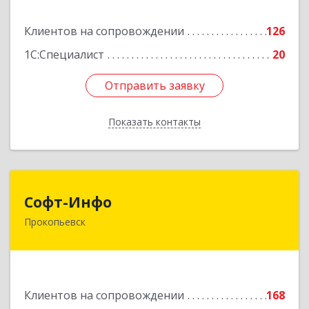
Подробнее
Клиентов на сопровождении
126
1С:Специалист
20
Отправить заявку
Отправить заявку
Показать контакты
Назад
Софт-Инфо
Софт-Инфо
Прокопьевск
653039, Кемеровская область - Кузбасс,
Прокопьевск г, Институтская ул, дом № 9а,
оф.15
Подробнее
Клиентов на сопровождении
168