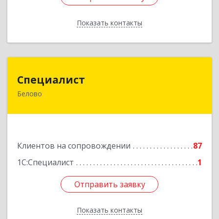
Показать контакты
Назад
Специалист
Специалист
Белово
Кемеровская обл, Белово г, Ленина ул, дом №
31-2
Подробнее
Клиентов на сопровождении
87
1С:Специалист
1
Отправить заявку
Отправить заявку
Показать контакты
Назад