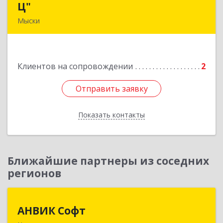
Ц"
Ц"
Мыски
652840, Кемеровская обл, Мыски г, Вахрушева
ул, д. 7, кв. 48
Клиентов на сопровождении
2
Подробнее
Отправить заявку
Отправить заявку
Показать контакты
Назад
Ближайшие партнеры из соседних
регионов
АНВИК Софт
АНВИК Софт