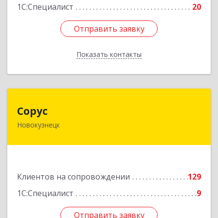
1С:Специалист
20
Отправить заявку
Отправить заявку
Показать контакты
Назад
Сорус
Сорус
Новокузнецк
654005, Кемеровская область - Кузбасс,
Новокузнецк г, Строителей пр-кт, дом № 38,
кв.11
Подробнее
Клиентов на сопровождении
129
1С:Специалист
9
Отправить заявку
Отправить заявку