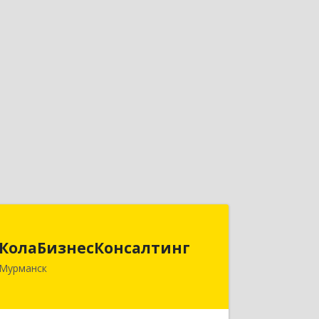
КолаБизнесКонсалтинг
КолаБизнесКонсалтинг
183074, Мурманская обл, Мурманск г,
Мурманск
Полярный Круг ул, дом № 3
Подробнее