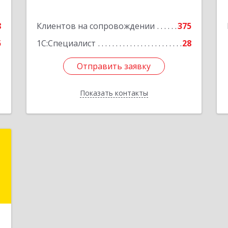
е
8
Клиентов на сопровождении
375
5
1С:Специалист
28
Отправить заявку
Отправить заявку
Показать контакты
Назад
"
,
9
е