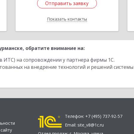
Отправить заявку
Отправить заявку
Показать контакты
Назад
рманске, обратите внимание на:
в ИТС) на сопровождении у партнера фирмы 1С.
стованных на внедрение технологий и решений системы
Телефон:
+7 (495) 737-92-57
льности
Email:
site_v8@1c.ru
 сайту
Отдел продаж:
г. Москва
,
улица