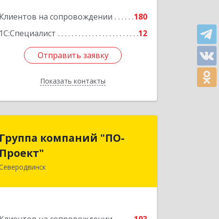
Клиентов на сопровождении
180
1С:Специалист
12
Отправить заявку
Отправить заявку
Показать контакты
Назад
Группа компаний "ПО-
Группа компаний "ПО-
Проект"
Проект"
Северодвинск
164500, Архангельская обл,
Северодвинск г, Бойчука ул, дом № 3,
оф.401
Подробнее