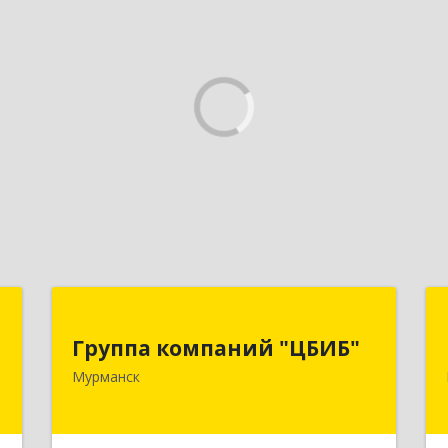
й
Группа компаний "ЦБИБ"
"
Группа компаний "ЦБИБ"
183010, Мурманская обл, Мурманск г,
Мурманск
Кирова пр-кт, дом № 17
,
0
Подробнее