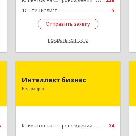
7
Клиентов на сопровождении
228
1
1С:Специалист
5
Отправить заявку
Отправить заявку
Показать контакты
Назад
й
Интеллект бизнес
ч
Интеллект бизнес
г. Беломорск, Портовое шоссе, д.1
Беломорск
Подробнее
е
6
Клиентов на сопровождении
24