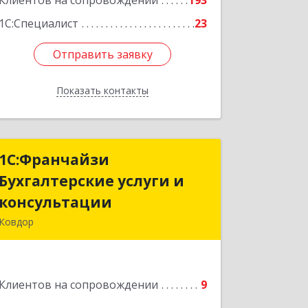
Клиентов на сопровождении
193
1С:Специалист
23
Отправить заявку
Отправить заявку
Показать контакты
Назад
1С:Франчайзи
1С:Франчайзи
Бухгалтерские услуги и
Бухгалтерские услуги и
консультации
консультации
Ковдор
Подробнее
Клиентов на сопровождении
9