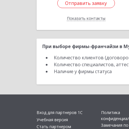
Отправить заявку
Отправить заявку
Показать контакты
Назад
При выборе фирмы-франчайзи в Му
Количество клиентов (договоро
Количество специалистов, атте
Наличие у фирмы статуса
Вход для партнеров 1С
Политика
конфиденциа
Учебная версия
Замечания по
Стать партнером