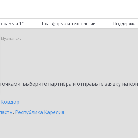
ограммы 1С
Платформа и технологии
Поддержка 
в Мурманске
очками, выберите партнёра и отправьте заявку на ко
Ковдор
ласть
,
Республика Карелия