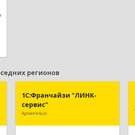
1
0
седних регионов
С
1С:Франчайзи "ЛИНК-
1С:Франчайзи "ЛИНК-
сервис"
сервис"
,
,
Архангельск
163000, Архангельская обл,
8
Архангельск г, Ленина пл., дом № 4,
оф.1810 (18 этаж)
е