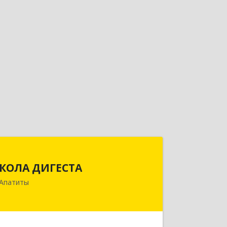
КОЛА ДИГЕСТА
КОЛА ДИГЕСТА
184209, Мурманская обл, Апатиты г,
Апатиты
Космонавтов ул, дом № 17
Подробнее