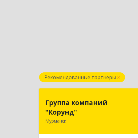
Рекомендованные партнеры
Группа компани
Группа компаний
"Корунд
"Корунд"
Мурманск
183025, Мурманская обл, Мурманск г
Тарана ул, дом № 1