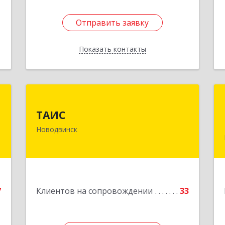
Отправить заявку
Отправить заявку
Показать контакты
Назад
»
ТАИС
ТАИС
,
164902, Архангельская обл,
Новодвинск
м
Новодвинск г, Димитрова ул, дом №
1
4а
е
Подробнее
7
Клиентов на сопровождении
33