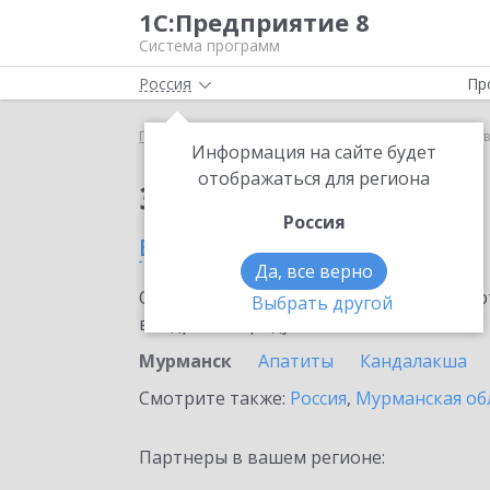
1С:Предприятие 8
Система программ
Россия
Пр
Главная
Сервисы ИТС
1С:Лизинг
1С:Лизинг 
Информация на сайте будет
отображаться для региона
Заказать 1С:Лизинг
Россия
в Мурманске
Да, все верно
Ознакомьтесь с информационными карт
Выбрать другой
внедрение продукта.
Мурманск
Апатиты
Кандалакша
Смотрите также:
Россия
,
Мурманская об
Партнеры в вашем регионе: