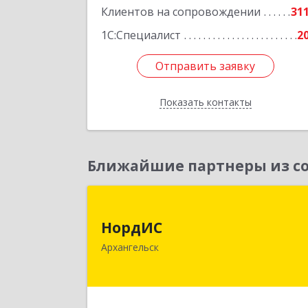
Клиентов на сопровождении
31
1С:Специалист
2
Отправить заявку
Отправить заявку
Показать контакты
Назад
Ближайшие партнеры из со
НордИ
НордИС
163071, Архангельская обл
Архангельск
Архангельск г, Гайдара ул, дом № 55
оф.1
Подробне