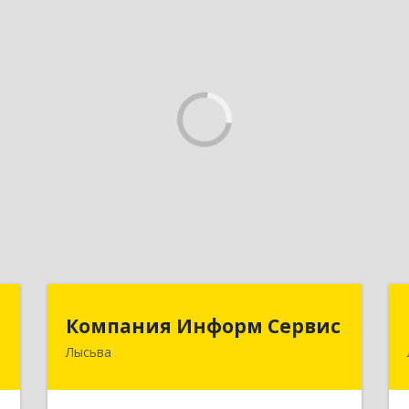
Д
Компания Информ Сервис
Компания Информ Сервис
Лысьва
,
618909, Пермский край, Лысьва г,
1
Металлистов ул, дом № 3, оф.535