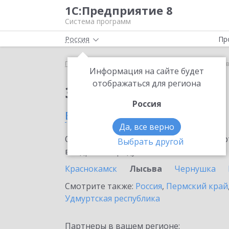
1С:Предприятие 8
Система программ
Россия
Пр
Главная
Сервисы ИТС
1С:Лизинг
1С:Лизинг 
Информация на сайте будет
отображаться для региона
Заказать 1С:Лизинг
Россия
в Лысьве
Да, все верно
Ознакомьтесь с информационными карт
Выбрать другой
внедрение продукта.
Краснокамск
Лысьва
Чернушка
Смотрите также:
Россия
,
Пермский край
Удмуртская республика
Партнеры в вашем регионе: