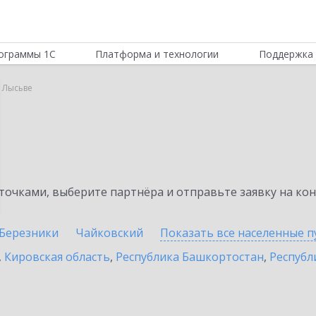
ограммы 1С
Платформа и технологии
Поддержка 
в Лысьве
очками, выберите партнёра и отправьте заявку на ко
Березники
Чайковский
Показать все населенные
п
,
Кировская область
,
Республика Башкортостан
,
Республ