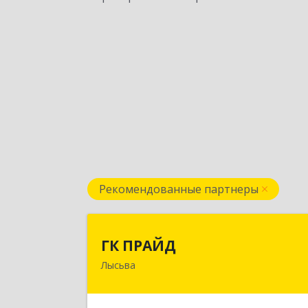
Рекомендованные партнеры
ГК ПРАЙ
ГК ПРАЙД
Лысьва
618909, Пермский край, Лысьва г
Репина ул, дом № 4