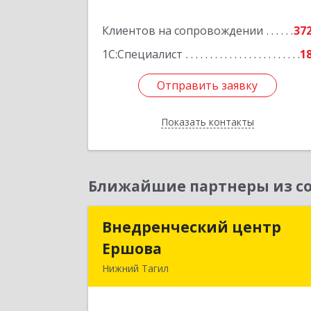
Подробне
Клиентов на сопровождении
37
1С:Специалист
1
Отправить заявку
Отправить заявку
Показать контакты
Назад
Ближайшие партнеры из со
Внедренческий центр
Внедренческий цент
Ершова
Ершов
Нижний Тагил
622030, Свердловская обл, Нижни
Тагил г, Черноисточинское ш, дом 