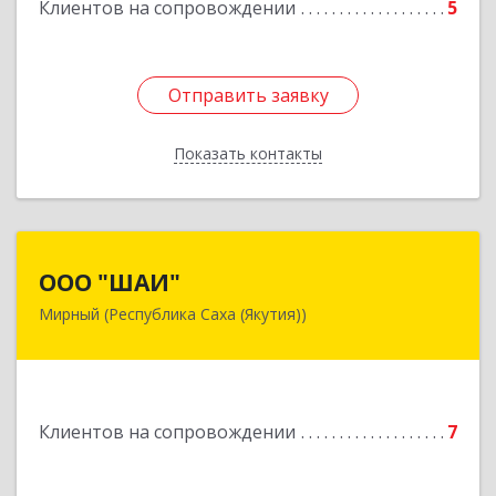
Клиентов на сопровождении
5
Подробнее
Отправить заявку
Отправить заявку
Показать контакты
Назад
ООО "ШАИ"
ООО "ШАИ"
Мирный (Республика Саха (Якутия))
678175, Республика Саха (Якутия), у.
Мирнинский, г. Мирный, ул. Ленина, дом 34,
квартира 5
Подробнее
Клиентов на сопровождении
7