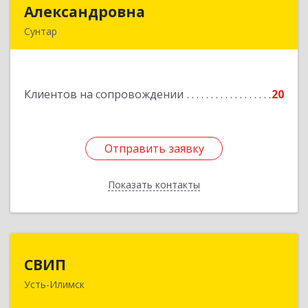
Александровна
Александровна
Сунтар
Подробнее
Клиентов на сопровождении
20
Отправить заявку
Отправить заявку
Показать контакты
Назад
СВИП
СВИП
Усть-Илимск
666685, Иркутская обл, Усть-Илимск г,
Энтузиастов ул, дом № 5, оф.1