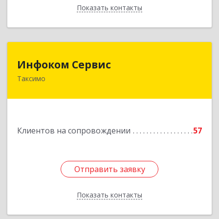
Показать контакты
Назад
Инфоком Сервис
Инфоком Сервис
Таксимо
671560, Республика Бурятия, Муйский р-н, пгт.
Таксимо, ул. Железнодорожников, дом 14
Подробнее
Клиентов на сопровождении
57
Отправить заявку
Отправить заявку
Показать контакты
Назад