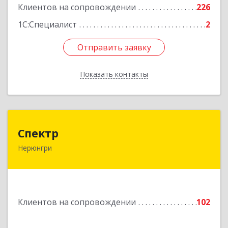
Подробнее
Клиентов на сопровождении
226
1С:Специалист
2
Отправить заявку
Отправить заявку
Показать контакты
Назад
Спектр
Спектр
Нерюнгри
678960, Саха /Якутия/ Респ, Нерюнгринский р-н,
Нерюнгри г, Южно-Якутская ул, дом № 29,
корпус 1
Подробнее
Клиентов на сопровождении
102