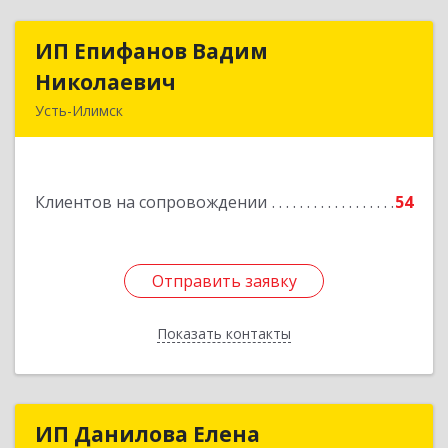
ИП Епифанов Вадим
ИП Епифанов Вадим
Николаевич
Николаевич
Усть-Илимск
666682, Иркутская обл, Усть-Илимск г,
Белградская ул, дом № 11, кв.22
Клиентов на сопровождении
54
Подробнее
Отправить заявку
Отправить заявку
Показать контакты
Назад
ИП Данилова Елена
ИП Данилова Елена