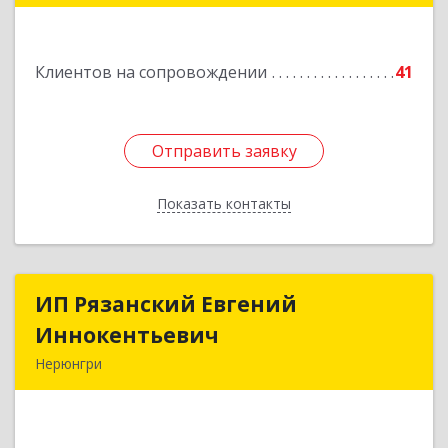
Подробнее
Клиентов на сопровождении
41
Отправить заявку
Отправить заявку
Показать контакты
Назад
ИП Рязанский Евгений
ИП Рязанский Евгений
Иннокентьевич
Иннокентьевич
Нерюнгри
678967, Саха /Якутия/ Респ, Нерюнгри г,
Дружбы Народов пр-кт, дом № 14