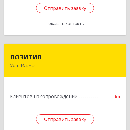
Отправить заявку
Отправить заявку
Показать контакты
Назад
ПОЗИТИВ
ПОЗИТИВ
Усть-Илимск
666679, Иркутская обл, Усть-Илимск г, Дружбы
Народов пр-кт, дом № 12, кв.60
Подробнее
Клиентов на сопровождении
66
Отправить заявку
Отправить заявку