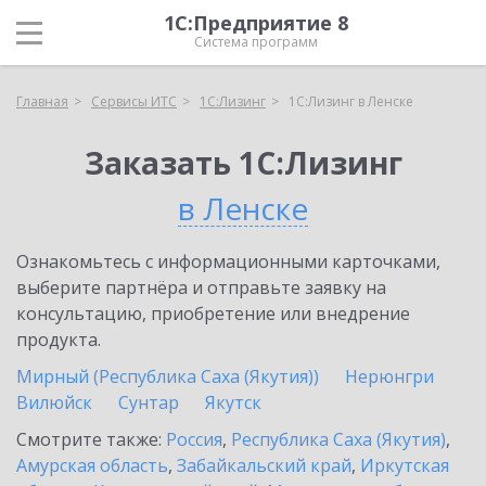
1С:Предприятие 8
Система программ
Главная
Сервисы ИТС
1С:Лизинг
1С:Лизинг в Ленске
Заказать 1С:Лизинг
в Ленске
Ознакомьтесь с информационными карточками,
выберите партнёра и отправьте заявку на
консультацию, приобретение или внедрение
продукта.
Мирный (Республика Саха (Якутия))
Нерюнгри
Вилюйск
Сунтар
Якутск
Смотрите также:
Россия
,
Республика Саха (Якутия)
,
Амурская область
,
Забайкальский край
,
Иркутская