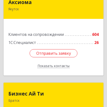
Аксиома
Якутск
677000, Саха /Якутия/ Респ, Якутск г, Чиряева
ул, дом № 1, кв.19
Подробнее
Клиентов на сопровождении
604
1С:Специалист
26
Отправить заявку
Отправить заявку
Показать контакты
Назад
Бизнес Ай Ти
Бизнес Ай Ти
Братск
665717, Иркутская обл, Братск г, Центральный