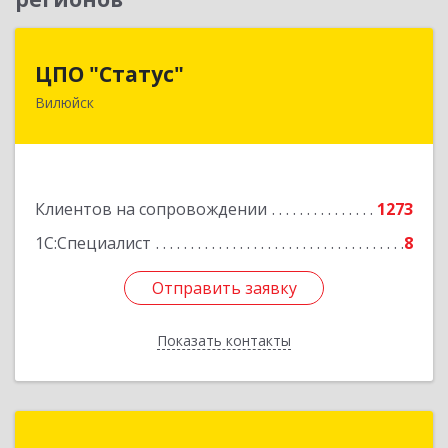
ЦПО "Статус"
ЦПО "Статус"
Вилюйск
677000, Саха /Якутия/ Респ, Якутск г, Ленина пр-
кт, дом № 1, оф.427
Подробнее
Клиентов на сопровождении
1273
1С:Специалист
8
Отправить заявку
Отправить заявку
Показать контакты
Назад
Аксиома