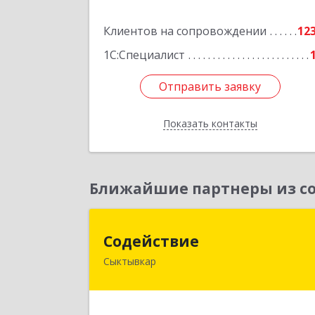
Подробне
Клиентов на сопровождении
12
1С:Специалист
Отправить заявку
Отправить заявку
Показать контакты
Назад
Ближайшие партнеры из со
Содействи
Содействие
Сыктывкар
167004, Коми Респ, Сыктывкар г
Первомайская ул, дом № 14