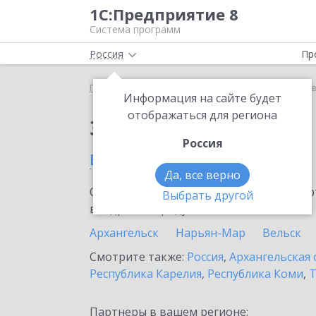
1С:Предприятие 8
Система программ
Россия
Пр
Главная
Сервисы ИТС
1С:Лизинг
1С:Лизинг в
Информация на сайте будет
отображаться для региона
Заказать 1С:Лизинг
Россия
в Котласе
Да, все верно
Ознакомьтесь с информационными карт
Выбрать другой
внедрение продукта.
Архангельск
Нарьян-Мар
Вельск
Смотрите также:
Россия
,
Архангельская 
Республика Карелия
,
Республика Коми
,
Т
Партнеры в вашем регионе: