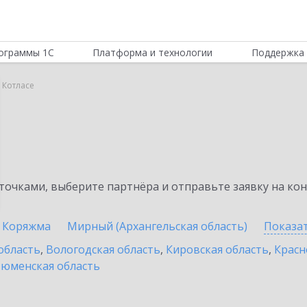
ограммы 1С
Платформа и технологии
Поддержка 
 Котласе
очками, выберите партнёра и отправьте заявку на ко
Коряжма
Мирный (Архангельская область)
Показа
область
,
Вологодская область
,
Кировская область
,
Красн
юменская область