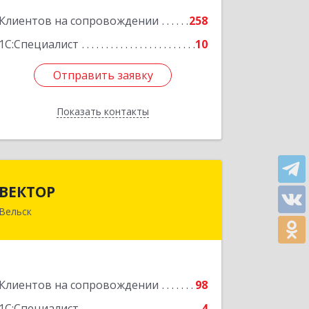
Подробнее
Клиентов на сопровождении
258
1С:Специалист
10
Отправить заявку
Отправить заявку
Показать контакты
Назад
ВЕКТОР
ВЕКТОР
Вельск
165150, Архангельская обл, Вельский
р-н, Вельск г, Конева ул, дом № 16А,
строение 2
Подробнее
Клиентов на сопровождении
98
1С:Специалист
4