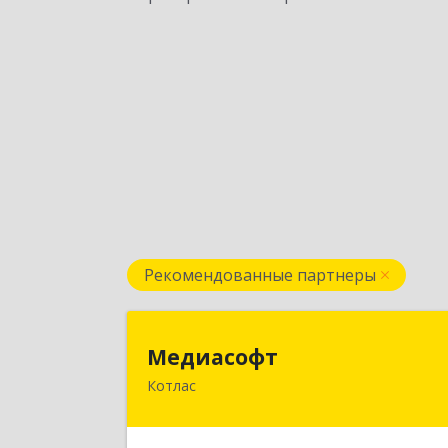
Рекомендованные партнеры
Медиасоф
Медиасофт
Котлас
165300, Архангельская обл, Котлас г
Маяковского ул, дом № 