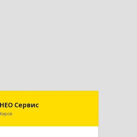
НЕО Сервис
НЕО Сервис
Киров
610045, Кировская обл, Киров г,
Ульяновская ул, дом № 36