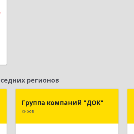
е
3
1
седних регионов
е
Группа компаний "ДОК"
Группа компаний "ДОК"
Киров
,
610017, Кировская обл, Киров г,
9
Горького ул, дом № 17