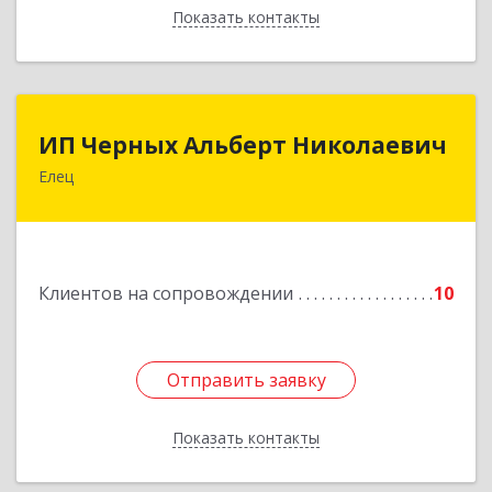
Показать контакты
Назад
ИП Черных Альберт Николаевич
ИП Черных Альберт Николаевич
Елец
399771, Липецкая обл, Елец г, Н.Гусевой ул, 56А
Подробнее
Клиентов на сопровождении
10
Отправить заявку
Отправить заявку
Показать контакты
Назад