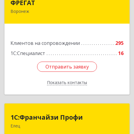
ФРЕГАТ
Воронеж
394006, Воронежская обл, Воронеж г,
Бахметьева ул, дом № 2Б, пом.I, офис 220
Подробнее
Клиентов на сопровождении
295
1С:Специалист
16
Отправить заявку
Отправить заявку
Показать контакты
Назад
1С:Франчайзи Профи
1С:Франчайзи Профи
Елец
399784, Липецкая обл, Елец г, Гагарина ул,