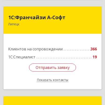
1С:Франчайзи А-Софт
1С:Франчайзи А-Софт
Липецк
398059, Липецкая обл, Липецк г, Фрунзе ул,
дом № 27
Подробнее
Клиентов на сопровождении
366
1С:Специалист
19
Отправить заявку
Отправить заявку
Показать контакты
Назад
ФРЕГАТ