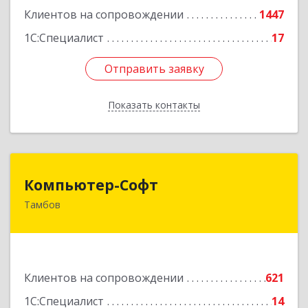
Клиентов на сопровождении
1447
1С:Специалист
17
Отправить заявку
Отправить заявку
Показать контакты
Назад
Компьютер-Софт
Компьютер-Софт
Тамбов
392000, Тамбовская обл, Тамбов г, Советская
ул, дом № 191
Подробнее
Клиентов на сопровождении
621
1С:Специалист
14