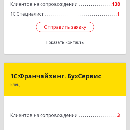
Клиентов на сопровождении
138
1С:Специалист
1
Отправить заявку
Отправить заявку
Показать контакты
Назад
1С:Франчайзинг. БухСервис
1С:Франчайзинг. БухСервис
Елец
399780, Липецкая обл, Елецкий р-н, Елец г,
Новоселов ул, дом № 12
Подробнее
Клиентов на сопровождении
3