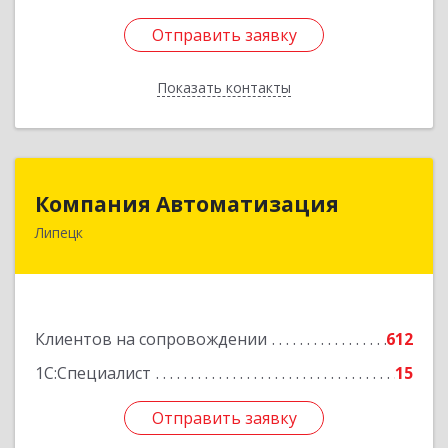
Отправить заявку
Отправить заявку
Показать контакты
Назад
Компания Автоматизация
Компания Автоматизация
Липецк
398001, Липецкая обл, Липецк г, Победы пл,
дом № 8
Подробнее
Клиентов на сопровождении
612
1С:Специалист
15
Отправить заявку
Отправить заявку