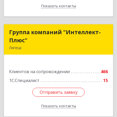
Показать контакты
Назад
Группа компаний "Интеллект-
Группа компаний "Интеллект-
Плюс"
Плюс"
Липецк
398024, Липецкая обл, Липецк г, Победы пл,
дом № 8, 306
Клиентов на сопровождении
466
Подробнее
1С:Специалист
15
Отправить заявку
Отправить заявку
Показать контакты
Назад