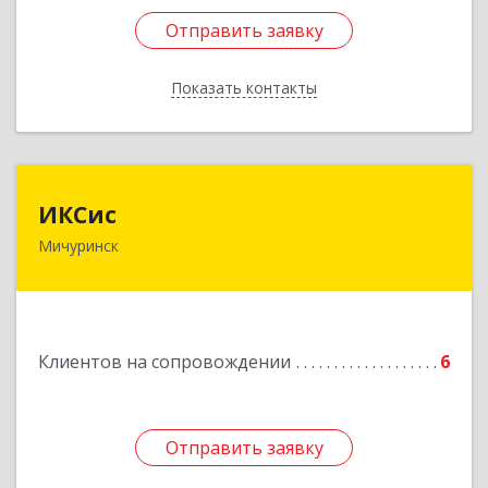
Отправить заявку
Отправить заявку
Показать контакты
Назад
ИКСис
ИКСис
Мичуринск
393761, Тамбовская обл, Мичуринск г,
Набережная ул, дом № 275
Подробнее
Клиентов на сопровождении
6
Отправить заявку
Отправить заявку