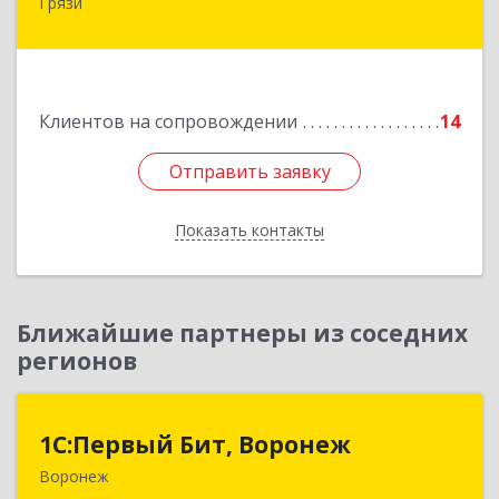
Грязи
399059, Россия, Липецкая обл., г.Грязи,
ул.Рублева, д.31
Подробнее
Клиентов на сопровождении
14
Отправить заявку
Отправить заявку
Показать контакты
Назад
Ближайшие партнеры из соседних
регионов
1С:Первый Бит, Воронеж
1С:Первый Бит, Воронеж
Воронеж
394006, Воронежская обл, Воронеж г, 20-летия