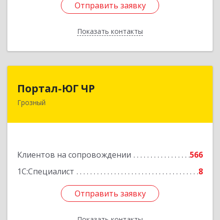
Отправить заявку
Отправить заявку
Показать контакты
Назад
Портал-ЮГ ЧР
Портал-ЮГ ЧР
Грозный
364906, Чеченская Респ, Грозный г, Путина пр-
кт, дом № 30
Подробнее
Клиентов на сопровождении
566
1С:Специалист
8
Отправить заявку
Отправить заявку
Показать контакты
Назад