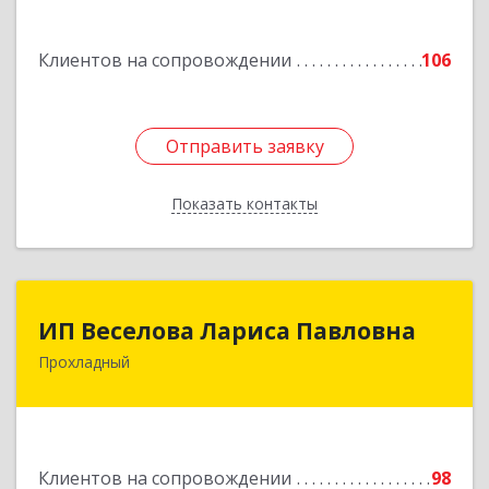
г, Кирова ул, дом № 41
Клиентов на сопровождении
106
Подробнее
Отправить заявку
Отправить заявку
Показать контакты
Назад
ИП Веселова Лариса Павловна
ИП Веселова Лариса Павловна
Прохладный
361045, Кабардино-Балкарская Респ,
Прохладный г, Добровольская ул, дом № 31
Подробнее
Клиентов на сопровождении
98