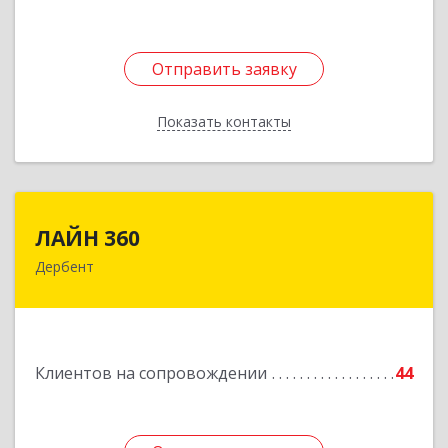
Отправить заявку
Отправить заявку
Показать контакты
Назад
ЛАЙН 360
ЛАЙН 360
Дербент
368600, Дагестан Респ, Дербент г, Ю.Гагарина
ул, домовладение № 14, пом.1
Подробнее
Клиентов на сопровождении
44