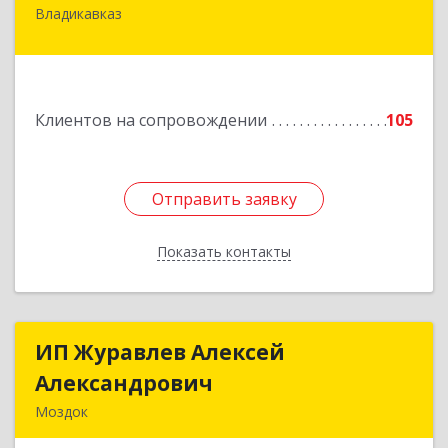
Владикавказ
362020, Северная Осетия - Алания Респ,
Владикавказ г, Островского ул, дом № 12, пом.3
Подробнее
Клиентов на сопровождении
105
Отправить заявку
Отправить заявку
Показать контакты
Назад
ИП Журавлев Алексей
ИП Журавлев Алексей
Александрович
Александрович
Моздок
363750, Северная Осетия - Алания Респ, Моздок