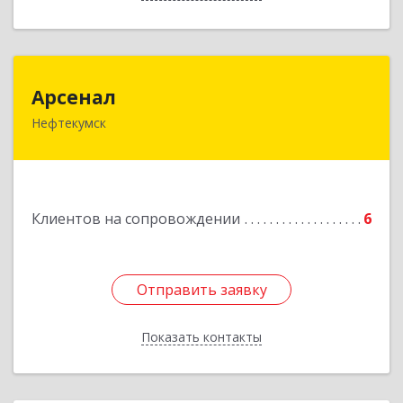
Арсенал
Арсенал
Нефтекумск
Ставропольский край, Нефтекумск г,
Дзержинского ул, дом № 11А
Подробнее
Клиентов на сопровождении
6
Отправить заявку
Отправить заявку
Показать контакты
Назад