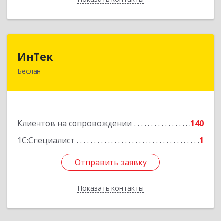
ИнТек
ИнТек
Беслан
363000, Северная Осетия - Алания Респ,
Правобережный, Беслан г, Комсомольская ул,
дом № 69
Подробнее
Клиентов на сопровождении
140
1С:Специалист
1
Отправить заявку
Отправить заявку
Показать контакты
Назад