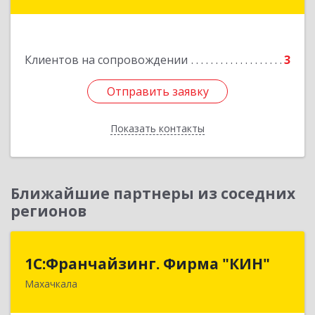
Подробнее
Клиентов на сопровождении
3
Отправить заявку
Отправить заявку
Показать контакты
Назад
Ближайшие партнеры из соседних
регионов
1С:Франчайзинг. Фирма "КИН"
1С:Франчайзинг. Фирма "КИН"
Махачкала
367030, Дагестан Респ, Махачкала г, И.Казака
ул, дом № 31