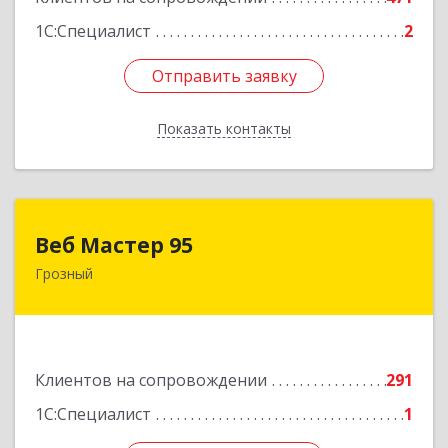
1С:Специалист
2
Отправить заявку
Отправить заявку
Показать контакты
Назад
Веб Мастер 95
Веб Мастер 95
Грозный
364050, Чеченская Респ, Грозный г, Им
Гайрбекова Муслима Гайрбековича ул, дом №
72
Подробнее
Клиентов на сопровождении
291
1С:Специалист
1