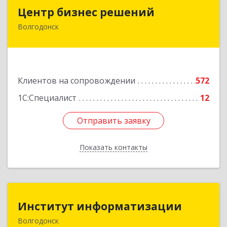
Центр бизнес решений
Центр бизнес решений
Волгодонск
347375, Ростовская обл, Волгодонск г,
Курчатова пр-кт, дом № 45, кв.3
Подробнее
Клиентов на сопровождении
572
1С:Специалист
12
Отправить заявку
Отправить заявку
Показать контакты
Назад
Институт информатизации
Институт информатизации
Волгодонск
347383, Ростовская обл, Волгодонск г, Маршала