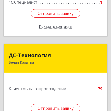
1С:Специалист
1
Отправить заявку
Отправить заявку
Показать контакты
Назад
ДС-Технология
ДС-Технология
Белая Калитва
347045, Ростовская обл, Белокалитвинский р-н,
Белая Калитва г, Вокзальная ул, дом № 381
Подробнее
Клиентов на сопровождении
79
Отправить заявку
Отправить заявку