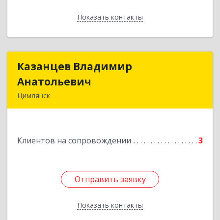
Показать контакты
Назад
Казанцев Владимир
Казанцев Владимир
Анатольевич
Анатольевич
Цимлянск
347 320, 347320, Ростовская обл, Цимлянский р-
н, Цимлянск г, Западный пер, дом № 3
Клиентов на сопровождении
3
Подробнее
Отправить заявку
Отправить заявку
Показать контакты
Назад