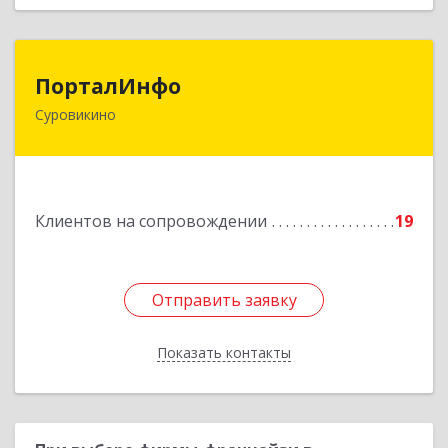
ПорталИнфо
ПорталИнфо
Суровикино
404414, г.Суровкино Волгоградской обл. ул. 1-й
мкр д.21 кв 9
Подробнее
Клиентов на сопровождении
19
Отправить заявку
Отправить заявку
Показать контакты
Назад