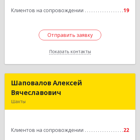
Подробнее
Клиентов на сопровождении
19
Отправить заявку
Отправить заявку
Показать контакты
Назад
Шаповалов Алексей
Шаповалов Алексей
Вячеславович
Вячеславович
Шахты
346510, Шахты г, Ленина ул, дом № 142
Подробнее
Клиентов на сопровождении
22