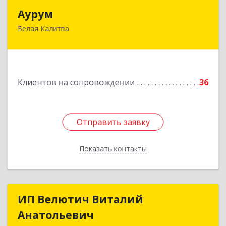
Аурум
Аурум
Белая Калитва
347044, Ростовская обл, Белокалитвинский р-н,
Белая Калитва г, Леонова ул, дом № 37
Подробнее
Клиентов на сопровождении
36
Отправить заявку
Отправить заявку
Показать контакты
Назад
ИП Велютич Виталий
ИП Велютич Виталий
Анатольевич
Анатольевич