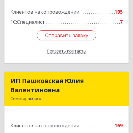
Подробнее
Клиентов на сопровождении
195
1С:Специалист
7
Отправить заявку
Отправить заявку
Показать контакты
Назад
ИП Пашковская Юлия
ИП Пашковская Юлия
Валентиновна
Валентиновна
Семикаракорск
346645, Ростовская обл, Семикаракорский р-н,
Золотаревка х, Октябрьская ул, дом № 35
Клиентов на сопровождении
169
Подробнее