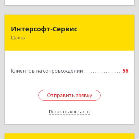
Интерсофт-Сервис
Интерсофт-Сервис
Шахты
346480, Ростовская обл, Шахты г, Советская ул,
дом № 279/10
Подробнее
Клиентов на сопровождении
56
Отправить заявку
Отправить заявку
Показать контакты
Назад