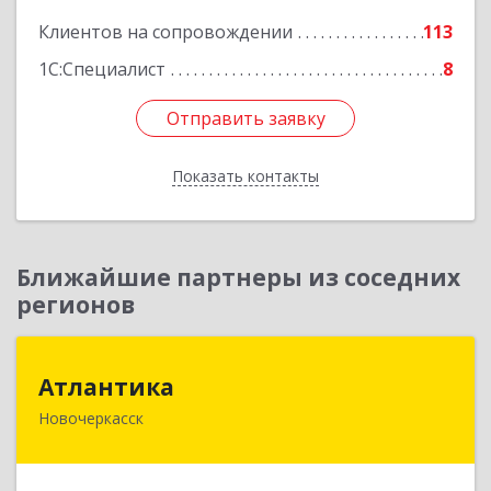
Клиентов на сопровождении
113
1С:Специалист
8
Отправить заявку
Отправить заявку
Показать контакты
Назад
Ближайшие партнеры из соседних
регионов
Атлантика
Атлантика
Новочеркасск
346428, Ростовская обл, Новочеркасск г,
Кривопустенко пер, домовладение № 4А, пом.1