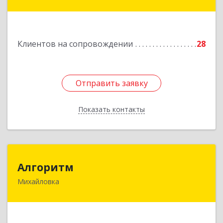
Ворошилова ул, дом № 152
Подробнее
Клиентов на сопровождении
28
Отправить заявку
Отправить заявку
Показать контакты
Назад
Алгоритм
Алгоритм
Михайловка
Подробнее