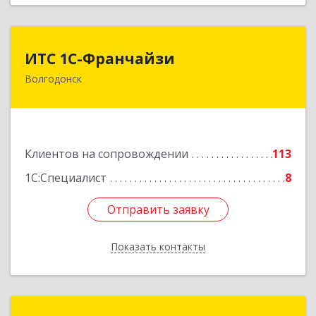
ИТС 1С-Франчайзи
ИТС 1С-Франчайзи
Волгодонск
347380, Ростовская обл, Волгодонск г, Гагарина
ул, 22в помещение № III
Подробнее
Клиентов на сопровождении
113
1С:Специалист
8
Отправить заявку
Отправить заявку
Показать контакты
Назад