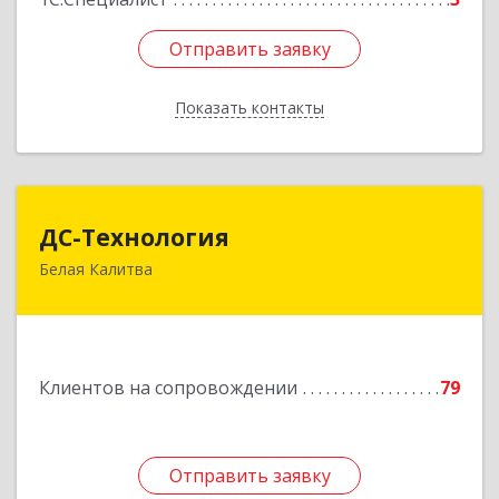
Отправить заявку
Отправить заявку
Показать контакты
Назад
ДС-Технология
ДС-Технология
Белая Калитва
347045, Ростовская обл, Белокалитвинский р-н,
Белая Калитва г, Вокзальная ул, дом № 381
Подробнее
Клиентов на сопровождении
79
Отправить заявку
Отправить заявку