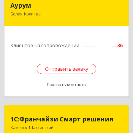
Аурум
Аурум
Белая Калитва
347044, Ростовская обл, Белокалитвинский р-н,
Белая Калитва г, Леонова ул, дом № 37
Подробнее
Клиентов на сопровождении
36
Отправить заявку
Отправить заявку
Показать контакты
Назад
1С:Франчайзи Смарт решения
1С:Франчайзи Смарт решения
Каменск-Шахтинский
347800, Ростовская обл, Каменск-Шахтинский г,