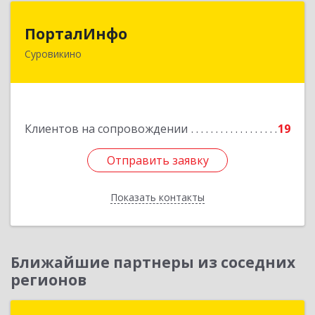
ПорталИнфо
ПорталИнфо
Суровикино
404414, г.Суровкино Волгоградской обл. ул. 1-й
мкр д.21 кв 9
Подробнее
Клиентов на сопровождении
19
Отправить заявку
Отправить заявку
Показать контакты
Назад
Ближайшие партнеры из соседних
регионов