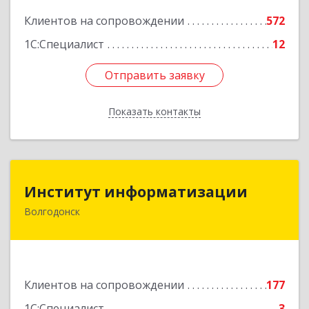
Подробнее
Клиентов на сопровождении
572
1С:Специалист
12
Отправить заявку
Отправить заявку
Показать контакты
Назад
Институт информатизации
Институт информатизации
Волгодонск
347383, Ростовская обл, Волгодонск г, Маршала
Кошевого ул, дом № 44, корпус II, оф.6
Подробнее
Клиентов на сопровождении
177
1С:Специалист
3