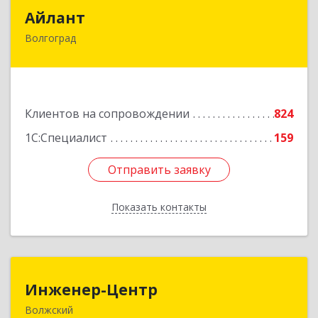
Айлант
Айлант
Волгоград
400001, Волгоградская обл, Волгоград г, им
Канунникова ул, дом № 11А
Подробнее
Клиентов на сопровождении
824
1С:Специалист
159
Отправить заявку
Отправить заявку
Показать контакты
Назад
Инженер-Центр
Инженер-Центр
Волжский
404120, Волгоградская обл, Волжский г, им