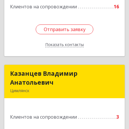
Клиентов на сопровождении
16
Отправить заявку
Отправить заявку
Показать контакты
Назад
Казанцев Владимир
Казанцев Владимир
Анатольевич
Анатольевич
Цимлянск
347 320, 347320, Ростовская обл, Цимлянский р-
н, Цимлянск г, Западный пер, дом № 3
Клиентов на сопровождении
3
Подробнее