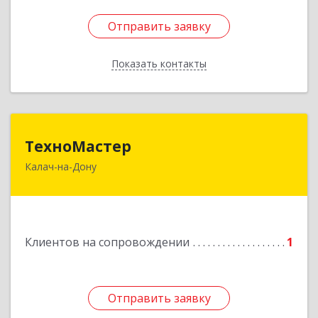
Отправить заявку
Отправить заявку
Показать контакты
Назад
ТехноМастер
ТехноМастер
Калач-на-Дону
404503, Волгоградская обл, Калач-на-Дону г,
Пархоменко ул, дом № 4, кв. 56
Подробнее
Клиентов на сопровождении
1
Отправить заявку
Отправить заявку