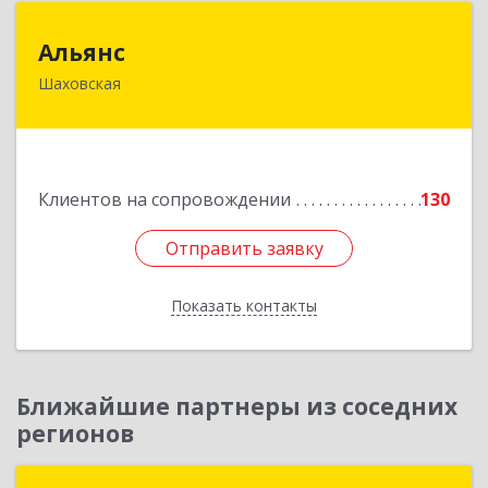
Альянс
Альянс
Шаховская
143700, Московская обл, Шаховской р-н,
рп.Шаховская, ул.1-я Советская, дом № 44
Подробнее
Клиентов на сопровождении
130
Отправить заявку
Отправить заявку
Показать контакты
Назад
Ближайшие партнеры из соседних
регионов