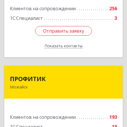
Подробнее
Клиентов на сопровождении
256
1С:Специалист
3
Отправить заявку
Отправить заявку
Показать контакты
Назад
ПРОФИТИК
ПРОФИТИК
Можайск
143200, Московская обл, Можайский р-н,
Можайск г, Молодежная ул, дом № 4
Подробнее
Клиентов на сопровождении
193
1С:Специалист
10