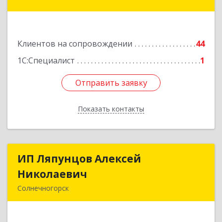
дом № 12
Подробнее
Клиентов на сопровождении
44
1С:Специалист
1
Отправить заявку
Отправить заявку
Показать контакты
Назад
ИП Ляпунцов Алексей
ИП Ляпунцов Алексей
Николаевич
Николаевич
Солнечногорск
Подробнее