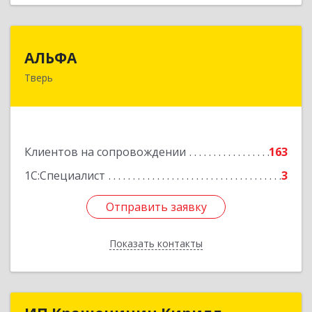
АЛЬФА
АЛЬФА
Тверь
170002, Тверская обл, Тверь г, Чайковского пр-
кт, дом № 19а, оф.400
Подробнее
Клиентов на сопровождении
163
1С:Специалист
3
Отправить заявку
Отправить заявку
Показать контакты
Назад