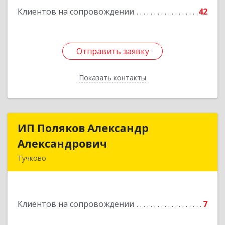
Клиентов на сопровождении
42
Отправить заявку
Отправить заявку
Показать контакты
Назад
ИП Поляков Александр
ИП Поляков Александр
Александрович
Александрович
Тучково
143160, Московская обл., Рузский р-н,
Дорохово п., Московская ул., д.9
Клиентов на сопровождении
7
Подробнее