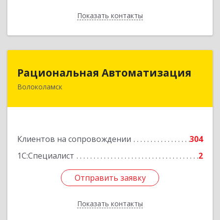
Показать контакты
Назад
Рациональная Автоматизация
Рациональная Автоматизация
Волоколамск
143600, Московская обл, Волоколамский р-н,
Волоколамск г, Октябрьская пл, дом № 10,
оф.12
Подробнее
Клиентов на сопровождении
304
1С:Специалист
2
Отправить заявку
Отправить заявку
Показать контакты
Назад