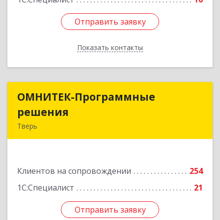
Отправить заявку
Отправить заявку
Показать контакты
Назад
ОМНИТЕК-Программные
ОМНИТЕК-Программные
решения
решения
Тверь
170034, Тверская обл, Тверь г, Дарвина ул, дом
№ 3а, оф.23,24
Клиентов на сопровождении
254
Подробнее
1С:Специалист
21
Отправить заявку
Отправить заявку