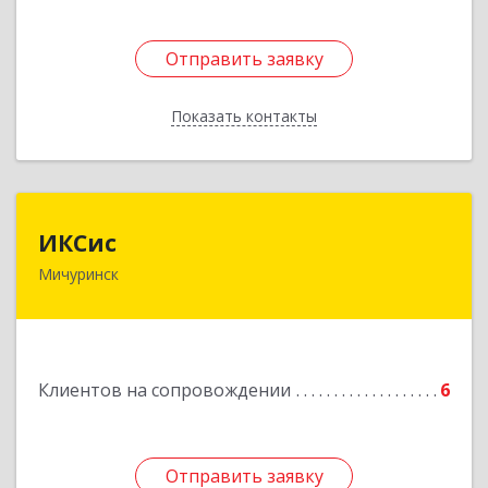
Отправить заявку
Отправить заявку
Показать контакты
Назад
ИКСис
ИКСис
Мичуринск
393761, Тамбовская обл, Мичуринск г,
Набережная ул, дом № 275
Подробнее
Клиентов на сопровождении
6
Отправить заявку
Отправить заявку