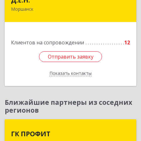
Моршанск
393950, Тамбовская обл, Моршанск г,
Дзержинского ул, дом № 4б, кв.157
Подробнее
Клиентов на сопровождении
12
Отправить заявку
Отправить заявку
Показать контакты
Назад
Ближайшие партнеры из соседних
регионов
ГК ПРОФИТ
ГК ПРОФИТ