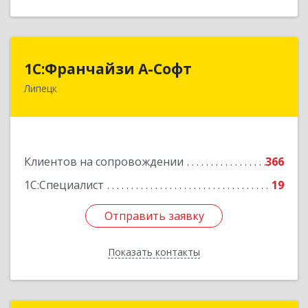
1С:Франчайзи А-Софт
1С:Франчайзи А-Софт
Липецк
398059, Липецкая обл, Липецк г, Фрунзе ул,
дом № 27
Подробнее
Клиентов на сопровождении
366
1С:Специалист
19
Отправить заявку
Отправить заявку
Показать контакты
Назад