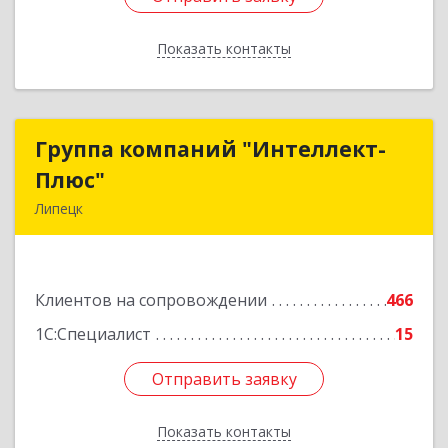
Показать контакты
Назад
Группа компаний "Интеллект-
Группа компаний "Интеллект-
Плюс"
Плюс"
Липецк
398024, Липецкая обл, Липецк г, Победы пл,
дом № 8, 306
Клиентов на сопровождении
466
Подробнее
1С:Специалист
15
Отправить заявку
Отправить заявку
Показать контакты
Назад