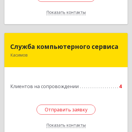
Показать контакты
Назад
Служба компьютерного сервиса
Служба компьютерного сервиса
Касимов
391300, Рязанская обл., г.Касимов, ул.Советская
136
Подробнее
Клиентов на сопровождении
4
Отправить заявку
Отправить заявку
Показать контакты
Назад