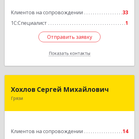
Подробнее
Клиентов на сопровождении
33
1С:Специалист
1
Отправить заявку
Отправить заявку
Показать контакты
Назад
Хохлов Сергей Михайлович
Хохлов Сергей Михайлович
Грязи
399059, Россия, Липецкая обл., г.Грязи,
ул.Рублева, д.31
Подробнее
Клиентов на сопровождении
14