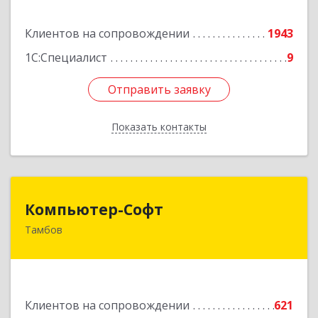
Подробнее
Клиентов на сопровождении
1943
1С:Специалист
9
Отправить заявку
Отправить заявку
Показать контакты
Назад
Компьютер-Софт
Компьютер-Софт
Тамбов
392000, Тамбовская обл, Тамбов г, Советская
ул, дом № 191
Подробнее
Клиентов на сопровождении
621