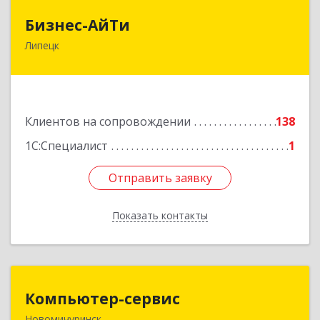
Бизнес-АйТи
Бизнес-АйТи
Липецк
398008, Липецкая обл, Липецк г, 50 лет НЛМК
ул, дом № 11, пом.18
Подробнее
Клиентов на сопровождении
138
1С:Специалист
1
Отправить заявку
Отправить заявку
Показать контакты
Назад
Компьютер-сервис
Компьютер-сервис
Новомичуринск