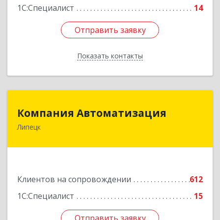
1С:Специалист
14
Отправить заявку
Отправить заявку
Показать контакты
Назад
Компания Автоматизация
Компания Автоматизация
Липецк
398001, Липецкая обл, Липецк г, Победы пл,
дом № 8
Подробнее
Клиентов на сопровождении
612
1С:Специалист
15
Отправить заявку
Отправить заявку