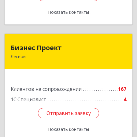
Показать контакты
Назад
Бизнес Проект
Бизнес Проект
Лесной
624200, Свердловская обл, Лесной г, Сиротина
ул, дом № 11
Подробнее
Клиентов на сопровождении
167
1С:Специалист
4
Отправить заявку
Отправить заявку
Показать контакты
Назад