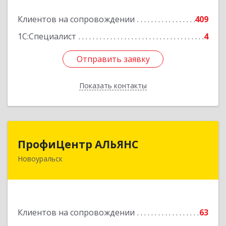
Подробнее
Клиентов на сопровождении
409
1С:Специалист
4
Отправить заявку
Отправить заявку
Показать контакты
Назад
ПрофиЦентр АЛЬЯНС
ПрофиЦентр АЛЬЯНС
Новоуральск
624133, Свердловская обл, Новоуральск г, Льва
Толстого ул, Здание № 2а, оф.106
Подробнее
Клиентов на сопровождении
63