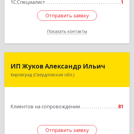
1С:Специалист
1
Отправить заявку
Отправить заявку
Показать контакты
Назад
ИП Жуков Александр Ильич
ИП Жуков Александр Ильич
Кировград (Свердловская обл.)
624140, Свердловская обл, Кировград г,
Свердлова ул, дом № 68Б, оф.61
Подробнее
Клиентов на сопровождении
81
Отправить заявку
Отправить заявку