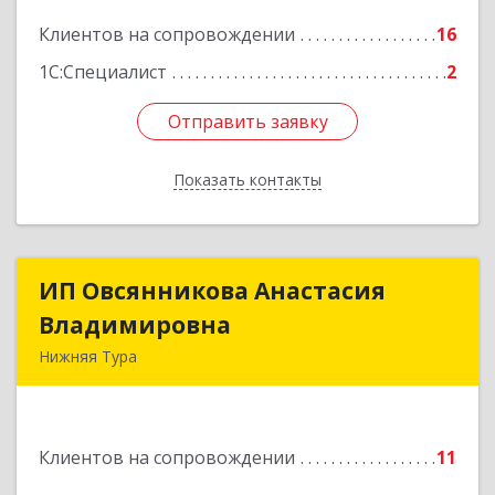
Клиентов на сопровождении
16
Подробнее
1С:Специалист
2
Отправить заявку
Отправить заявку
Показать контакты
Назад
ИП Овсянникова Анастасия
ИП Овсянникова Анастасия
Владимировна
Владимировна
Нижняя Тура
624222, Свердловская обл, Нижняя Тура г,
Машиностроителей ул, дом № 7, кв.30
Клиентов на сопровождении
11
Подробнее