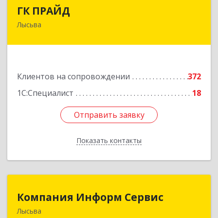
ГК ПРАЙД
ГК ПРАЙД
Лысьва
618909, Пермский край, Лысьва г, Репина ул,
дом № 41
Подробнее
Клиентов на сопровождении
372
1С:Специалист
18
Отправить заявку
Отправить заявку
Показать контакты
Назад
Компания Информ Сервис
Компания Информ Сервис
Лысьва
618909, Пермский край, Лысьва г, Металлистов