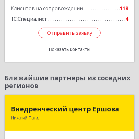
Клиентов на сопровождении
118
1С:Специалист
4
Отправить заявку
Отправить заявку
Показать контакты
Назад
Ближайшие партнеры из соседних
регионов
Внедренческий центр Ершова
Внедренческий центр Ершова
Нижний Тагил
622030, Свердловская обл, Нижний Тагил г,
Черноисточинское ш, дом № 58А, оф.6