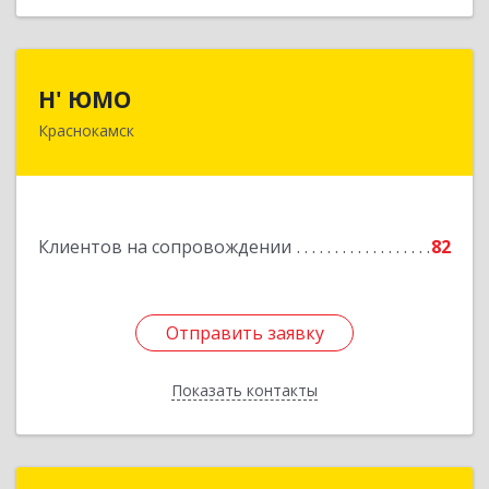
Н' ЮМО
Н' ЮМО
Краснокамск
617060, Пермский край, Краснокамский р-н,
Краснокамск г, Большевистская ул, дом № 38,
оф.3
Подробнее
Клиентов на сопровождении
82
Отправить заявку
Отправить заявку
Показать контакты
Назад