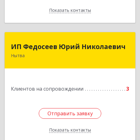
Показать контакты
Назад
ИП Федосеев Юрий Николаевич
ИП Федосеев Юрий Николаевич
Нытва
617000, Пермский край, Нытвенский р-н,
Нытва г, Ленина пр-кт, дом № 36 8
Подробнее
Клиентов на сопровождении
3
Отправить заявку
Отправить заявку
Показать контакты
Назад