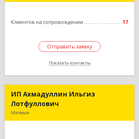
Подробнее
Клиентов на сопровождении
17
Отправить заявку
Отправить заявку
Показать контакты
Назад
ИП Ахмадуллин Ильгиз
ИП Ахмадуллин Ильгиз
Лотфуллович
Лотфуллович
Малмыж
612920, Кировская обл, г.Малмыж, ул.Ленина, 27
оф.1