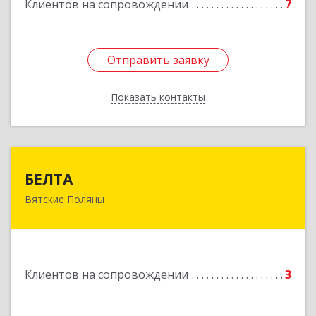
Клиентов на сопровождении
7
Подробнее
Отправить заявку
Отправить заявку
Показать контакты
Назад
БЕЛТА
БЕЛТА
Вятские Поляны
612960, Кировская обл, Вятские Поляны г,
Тойменка ул, дом № 8Г
Подробнее
Клиентов на сопровождении
3