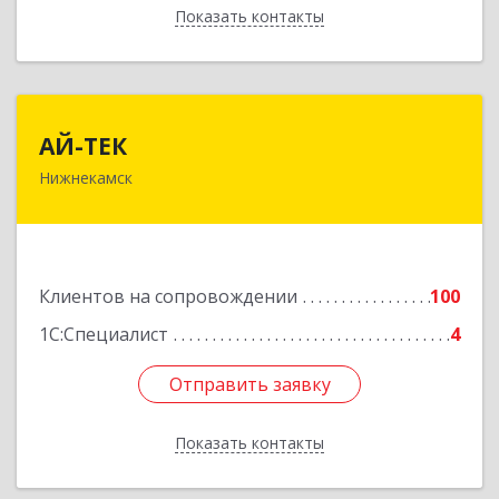
Показать контакты
Назад
АЙ-ТЕК
АЙ-ТЕК
Нижнекамск
423570, Татарстан Респ, Нижнекамский р-н,
Нижнекамск г, Шинников пр-кт, дом № 13А,
пом.1004
Подробнее
Клиентов на сопровождении
100
1С:Специалист
4
Отправить заявку
Отправить заявку
Показать контакты
Назад