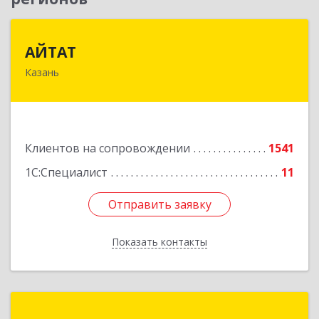
АЙТАТ
АЙТАТ
Казань
420097, Татарстан Респ, г.о. город Казань,
Казань г, Лейтенанта Шмидта ул, дом № 35А,
пом.203
Подробнее
Клиентов на сопровождении
1541
1С:Специалист
11
Отправить заявку
Отправить заявку
Показать контакты
Назад
1С-Рарус Казань