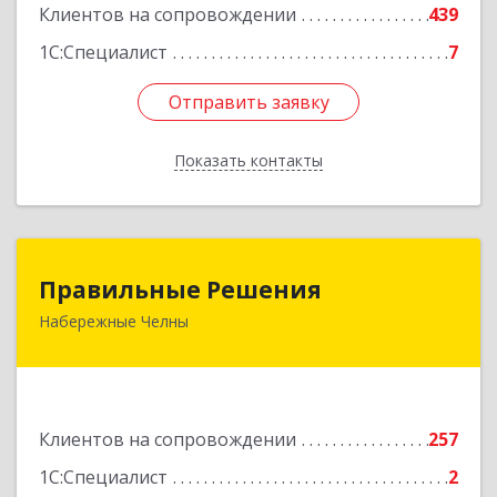
Клиентов на сопровождении
439
1С:Специалист
7
Отправить заявку
Отправить заявку
Показать контакты
Назад
Правильные Решения
Правильные Решения
Набережные Челны
423832, Татарстан Респ, Набережные Челны г,
Дружбы Народов пр-кт, дом № 38А, кв.55
Подробнее
Клиентов на сопровождении
257
1С:Специалист
2