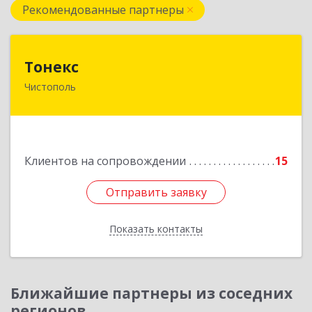
Рекомендованные партнеры
Тонекс
Тонекс
Чистополь
422980, Татарстан Респ, Чистопольский р-н,
Чистополь г, К.Маркса ул, дом № 23, кв.10
Подробнее
Клиентов на сопровождении
15
Отправить заявку
Отправить заявку
Показать контакты
Назад
Ближайшие партнеры из соседних
регионов