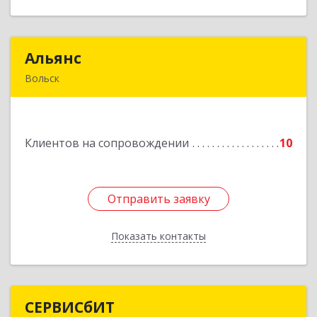
Альянс
Альянс
Вольск
412900, Саратовская обл, Вольск г, Клочкова ул,
дом № 83а
Клиентов на сопровождении
10
Подробнее
Отправить заявку
Отправить заявку
Показать контакты
Назад
СЕРВИСбИТ
СЕРВИСбИТ