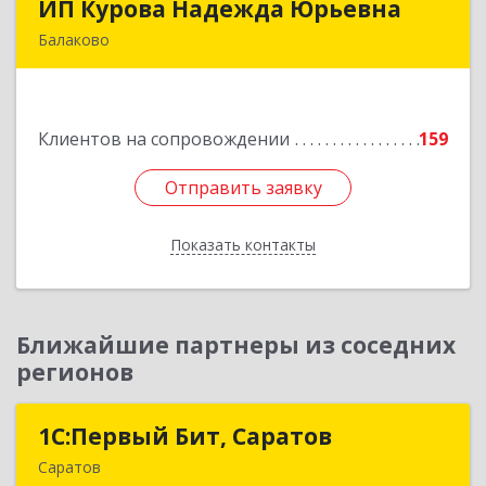
ИП Курова Надежда Юрьевна
ИП Курова Надежда Юрьевна
Балаково
413857, Саратовская обл, Балаково г,
Комсомольская ул, дом № 51, кв.81
Клиентов на сопровождении
159
Подробнее
Отправить заявку
Отправить заявку
Показать контакты
Назад
Ближайшие партнеры из соседних
регионов
1С:Первый Бит, Саратов
1С:Первый Бит, Саратов
Саратов