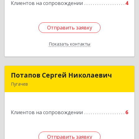
Клиентов на сопровождении
4
Подробнее
Отправить заявку
Отправить заявку
Показать контакты
Назад
Потапов Сергей Николаевич
Потапов Сергей Николаевич
Пугачев
413 720, Пугачев, ул.Топорковская,д.153
Подробнее
Клиентов на сопровождении
6
Отправить заявку
Отправить заявку