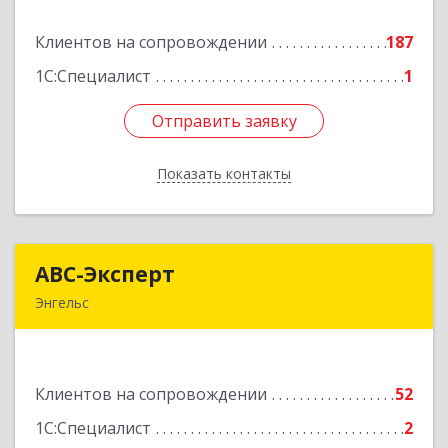
Клиентов на сопровождении
187
Подробнее
1С:Специалист
1
Отправить заявку
Отправить заявку
Показать контакты
Назад
АВС-Эксперт
АВС-Эксперт
Энгельс
413105, Саратовская обл, Энгельс г, Минская ул,
дом № 18/1
Клиентов на сопровождении
52
Подробнее
1С:Специалист
2