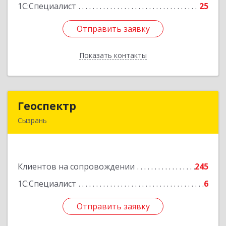
1С:Специалист
25
Отправить заявку
Отправить заявку
Показать контакты
Назад
Геоспектр
Геоспектр
Сызрань
446001, Самарская обл, Сызрань г, Кирова ул,
дом № 46
Клиентов на сопровождении
245
Подробнее
1С:Специалист
6
Отправить заявку
Отправить заявку