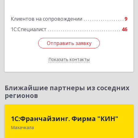
Подробнее
Клиентов на сопровождении
9
1С:Специалист
46
Отправить заявку
Отправить заявку
Показать контакты
Назад
Ближайшие партнеры из соседних
регионов
1С:Франчайзинг. Фирма "КИН"
1С:Франчайзинг. Фирма "КИН"
Махачкала
367030, Дагестан Респ, Махачкала г, И.Казака
ул, дом № 31