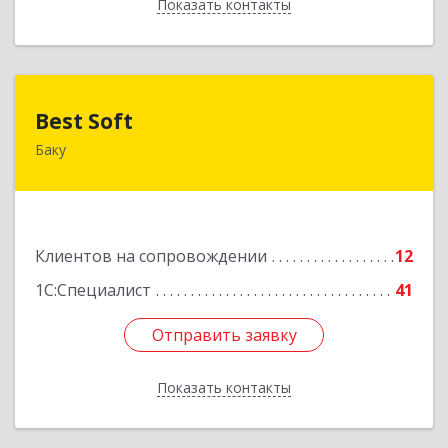
Показать контакты
Назад
Best Soft
Best Soft
Баку
Азербайджан, Баку, AZ1029, Пр. Г. Алиева 95,
Qafqaz Business Center
Подробнее
Клиентов на сопровождении
12
1С:Специалист
41
Отправить заявку
Отправить заявку
Показать контакты
Назад