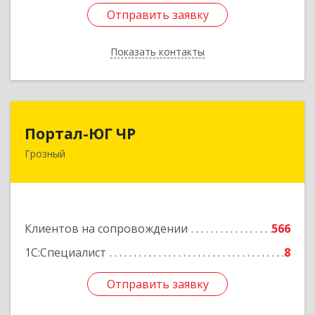
Отправить заявку
Отправить заявку
Показать контакты
Назад
Портал-ЮГ ЧР
Портал-ЮГ ЧР
Грозный
364906, Чеченская Респ, Грозный г, Путина пр-
кт, дом № 30
Подробнее
Клиентов на сопровождении
566
1С:Специалист
8
Отправить заявку
Отправить заявку