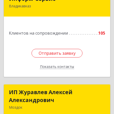
Владикавказ
362020, Северная Осетия - Алания Респ,
Владикавказ г, Островского ул, дом № 12, пом.3
Подробнее
Клиентов на сопровождении
105
Отправить заявку
Отправить заявку
Показать контакты
Назад
ИП Журавлев Алексей
ИП Журавлев Алексей
Александрович
Александрович
Моздок
363750, Северная Осетия - Алания Респ, Моздок