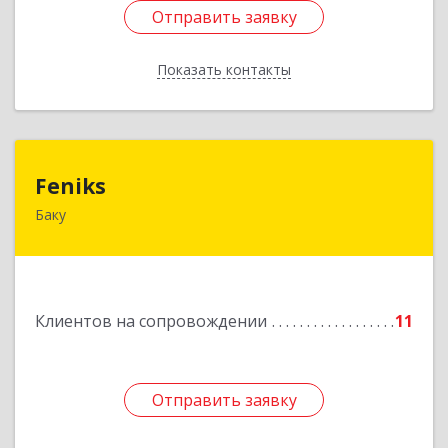
Отправить заявку
Отправить заявку
Показать контакты
Назад
Feniks
Feniks
Баку
AZ1029, Азербайджан, г.Баку, пр. Г. Алиева 187Б,
корпус С, офис 606
Подробнее
Клиентов на сопровождении
11
Отправить заявку
Отправить заявку