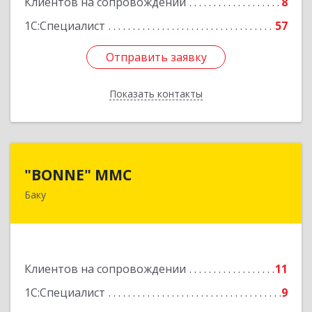
Клиентов на сопровождении
8
1С:Специалист
57
Отправить заявку
Отправить заявку
Показать контакты
Назад
"BONNE" MMC
"BONNE" MMC
Баку
AZ1033, Азербайджан, г. Баку, пр Г.Алиева 95,
ITS дверь 24
Подробнее
Клиентов на сопровождении
11
1С:Специалист
9