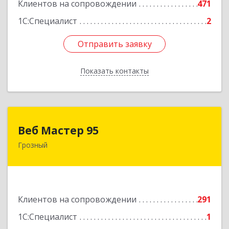
Клиентов на сопровождении
471
1С:Специалист
2
Отправить заявку
Отправить заявку
Показать контакты
Назад
Веб Мастер 95
Веб Мастер 95
Грозный
364050, Чеченская Респ, Грозный г, Им
Гайрбекова Муслима Гайрбековича ул, дом №
72
Подробнее
Клиентов на сопровождении
291
1С:Специалист
1