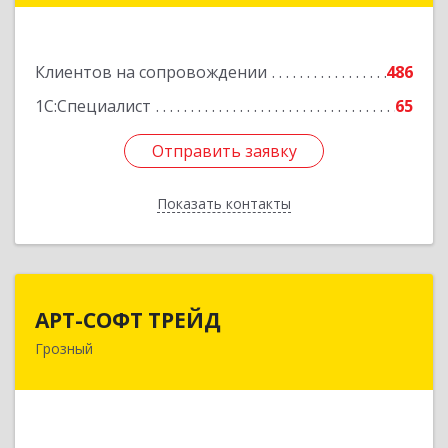
Подробнее
Клиентов на сопровождении
486
1С:Специалист
65
Отправить заявку
Отправить заявку
Показать контакты
Назад
АРТ-СОФТ ТРЕЙД
АРТ-СОФТ ТРЕЙД
Грозный
364013, Чеченская Респ, Грозный г, Полярников
ул, дом № 36А
Подробнее