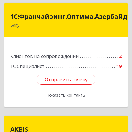
:Франчайзинг.Оптима.Азербайджан
1С:Франчайзинг.Оптима.Азербайд
Баку
Азербайджан, Баку, AZ1075, улица Ахмед
Раджабли 156, Пентхаус 63
Подробнее
Клиентов на сопровождении
2
1С:Специалист
19
Отправить заявку
Отправить заявку
Показать контакты
Назад
AKBIS
AKBIS