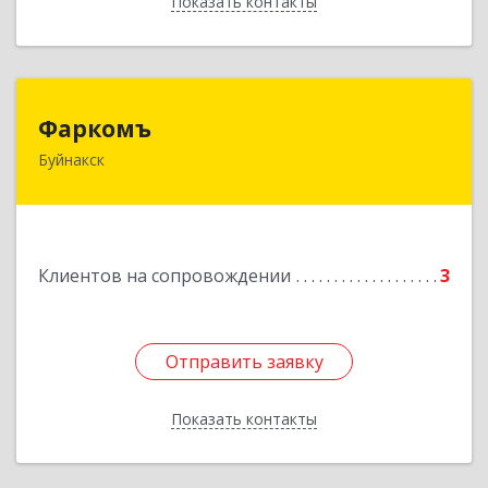
Показать контакты
Назад
Фаркомъ
Фаркомъ
Буйнакск
Подробнее
Клиентов на сопровождении
3
Отправить заявку
Отправить заявку
Показать контакты
Назад