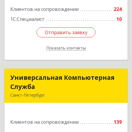
Подробнее
Клиентов на сопровождении
224
1С:Специалист
10
Отправить заявку
Отправить заявку
Показать контакты
Назад
Универсальная Компьютерная
Универсальная Компьютерная
Служба
Служба
Санкт-Петербург
192007, Санкт-Петербург г, Тамбовская ул, дом
№ 12, корпус В, кв.31
Клиентов на сопровождении
139
Подробнее