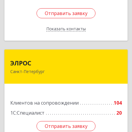
Отправить заявку
Отправить заявку
Показать контакты
Назад
ЭЛРОС
ЭЛРОС
Санкт-Петербург
191024, Санкт-Петербург г, Тележная ул, дом №
22, кв.6
Подробнее
Клиентов на сопровождении
104
1С:Специалист
20
Отправить заявку
Отправить заявку