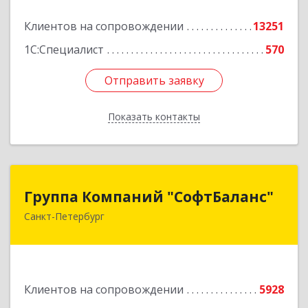
Подробнее
Клиентов на сопровождении
13251
1С:Специалист
570
Отправить заявку
Отправить заявку
Показать контакты
Назад
Группа Компаний "СофтБаланс"
Группа Компаний "СофтБаланс"
Санкт-Петербург
195112, Санкт-Петербург г, Заневский пр-кт,
дом № 30, корпус 2, литера А
Подробнее
Клиентов на сопровождении
5928