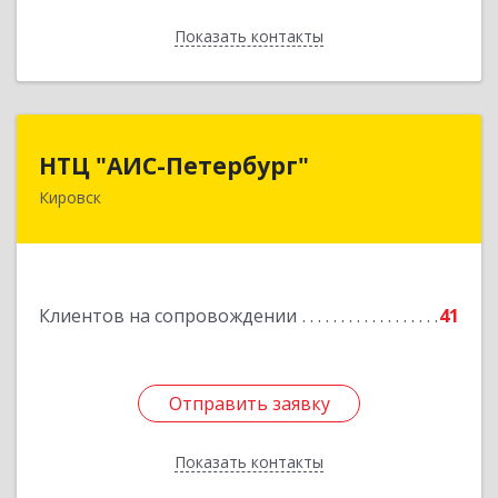
Показать контакты
Назад
НТЦ "АИС-Петербург"
НТЦ "АИС-Петербург"
Кировск
187342, Ленинградская обл, Кировск г, р-н
Кировский, Новая ул, дом № 5, а/я 11
Подробнее
Клиентов на сопровождении
41
Отправить заявку
Отправить заявку
Показать контакты
Назад