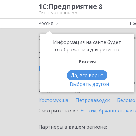
1С:Предприятие 8
Система программ
Россия
Пр
Главная
Сервисы ИТС
1С:Курьер
1С:Курьер 
Информация на сайте будет
отображаться для региона
Заказать 1С:Курьер
Россия
в Республике Карелия
Да, все верно
Ознакомьтесь с информационными карт
Выбрать другой
внедрение продукта.
Костомукша
Петрозаводск
Беломо
Смотрите также:
Россия
,
Архангельская 
Партнеры в вашем регионе: