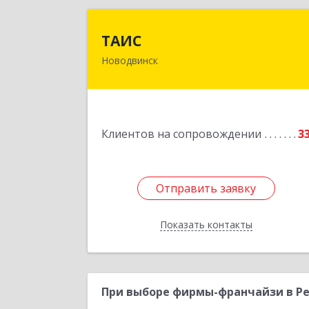
ТАИ
ТАИС
Новодвинск
164902, Архангельская обл
Новодвинск г, Димитрова ул, дом 
4
Подробне
Клиентов на сопровождении
3
Отправить заявку
Отправить заявку
Показать контакты
Назад
При выборе фирмы-франчайзи в Ре