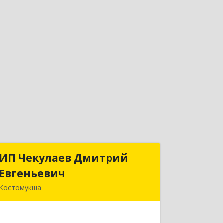
ИП Чекулаев Дмитрий
ИП Чекулаев Дмитрий
Евгеньевич
Евгеньевич
Костомукша
Подробнее