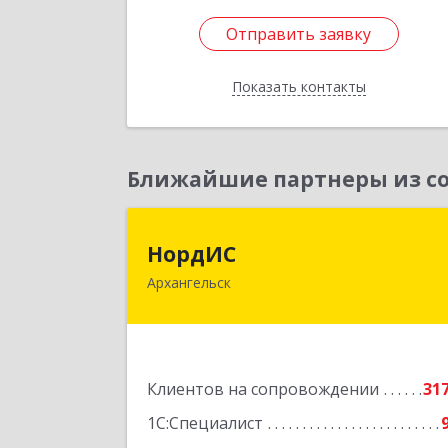
Отправить заявку
Отправить заявку
Показать контакты
Назад
Ближайшие партнеры из со
НордИ
НордИС
Архангельск
163071, Архангельская обл
Архангельск г, Гайдара ул, дом № 55
оф.1
Подробне
Клиентов на сопровождении
31
1С:Специалист