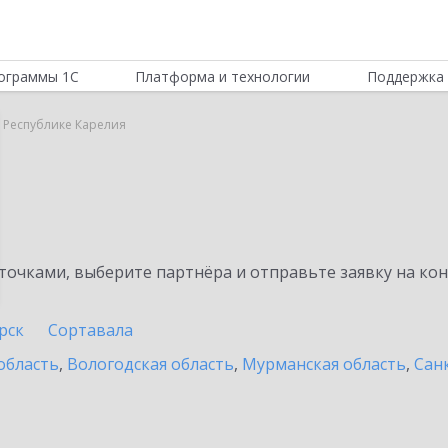
ограммы 1С
Платформа и технологии
Поддержка 
в Республике Карелия
очками, выберите партнёра и отправьте заявку на ко
рск
Сортавала
область
,
Вологодская область
,
Мурманская область
,
Сан