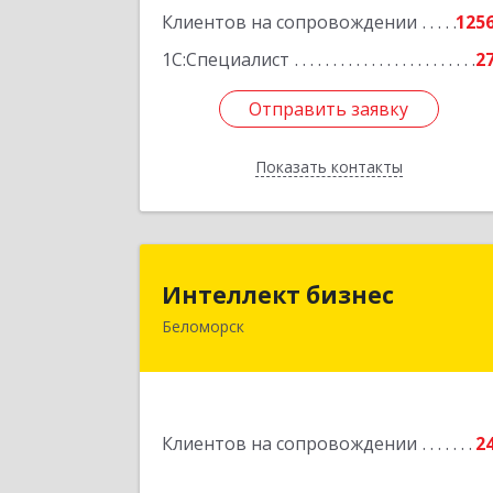
Клиентов на сопровождении
125
1С:Специалист
2
Отправить заявку
Отправить заявку
Показать контакты
Назад
Интеллект бизне
Интеллект бизнес
Беломорск
г. Беломорск, Портовое шоссе, д.
Подробне
Клиентов на сопровождении
2