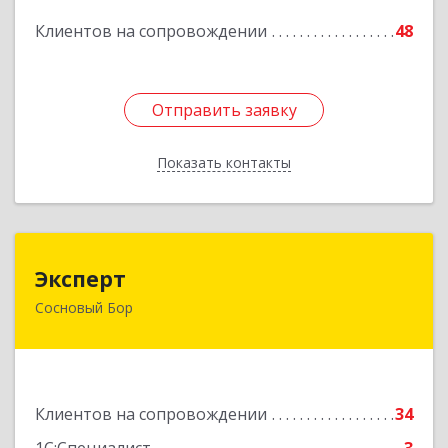
Клиентов на сопровождении
48
Подробнее
Отправить заявку
Отправить заявку
Показать контакты
Назад
Эксперт
Эксперт
Сосновый Бор
188544, Ленинградская обл, Сосновый Бор г, 50
лет Октября ул, дом № 1
Подробнее
Клиентов на сопровождении
34