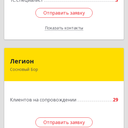
1С:Специалист
3
Отправить заявку
Отправить заявку
Показать контакты
Назад
Легион
Легион
Сосновый Бор
188544, Ленинградская обл, Сосновый Бор г,
Парковая ул, дом № 9
Подробнее
Клиентов на сопровождении
29
Отправить заявку
Отправить заявку