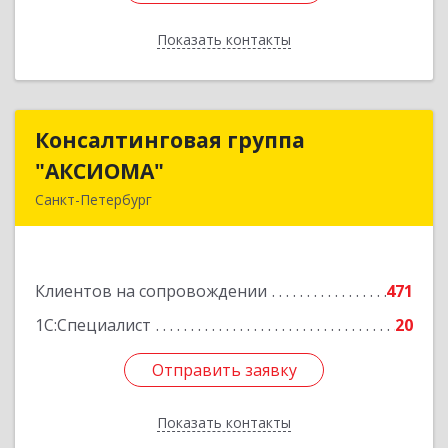
Показать контакты
Назад
Консалтинговая группа
Консалтинговая группа
"АКСИОМА"
"АКСИОМА"
Санкт-Петербург
197374, Санкт-Петербург г, Мебельная ул, дом
№ 12, корпус 1, литер А, пом.20Н, оф. 145
Клиентов на сопровождении
471
Подробнее
1С:Специалист
20
Отправить заявку
Отправить заявку
Показать контакты
Назад