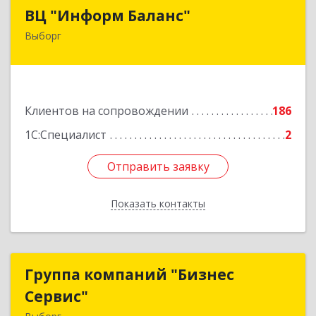
ВЦ "Информ Баланс"
ВЦ "Информ Баланс"
Выборг
188800, Ленинградская обл, Выборгский р-н,
Выборг г, Каменный пер, дом № 2а
Подробнее
Клиентов на сопровождении
186
1С:Специалист
2
Отправить заявку
Отправить заявку
Показать контакты
Назад
Группа компаний "Бизнес
Группа компаний "Бизнес
Сервис"
Сервис"