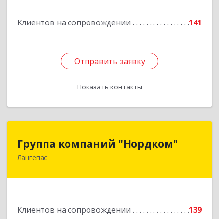
Подробнее
Клиентов на сопровождении
141
Отправить заявку
Отправить заявку
Показать контакты
Назад
Группа компаний "Нордком"
Группа компаний "Нордком"
Лангепас
628672, Тюменская обл, Лангепас г., Солнечная
ул., дом № 21/1, каб.313
Подробнее
Клиентов на сопровождении
139