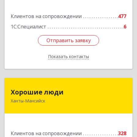
Подробнее
Клиентов на сопровождении
477
1С:Специалист
6
Отправить заявку
Отправить заявку
Показать контакты
Назад
Хорошие люди
Хорошие люди
Ханты-Мансийск
628007, Ханты-Мансийский Автономный округ
- Югра АО, Ханты-Мансийск г, Светлая ул, дом
№ 40
Подробнее
Клиентов на сопровождении
328