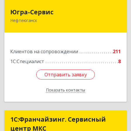
Югра-Сервис
Югра-Сервис
Нефтеюганск
628303, Ханты-Мансийский Автономный округ
- Югра АО, Нефтеюганск г, 6-й мкр, дом № 3,
кв.175
Подробнее
Клиентов на сопровождении
211
1С:Специалист
8
Отправить заявку
Отправить заявку
Показать контакты
Назад
1С:Франчайзинг. Сервисный
1С:Франчайзинг. Сервисный
центр МКС
центр МКС