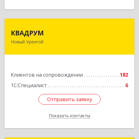
КВАДРУМ
КВАДРУМ
Новый Уренгой
629309, Ямало-Ненецкий АО, Новый Уренгой г,
Северное Кольцо ул, дом № 14
Подробнее
Клиентов на сопровождении
182
1С:Специалист
6
Отправить заявку
Отправить заявку
Показать контакты
Назад