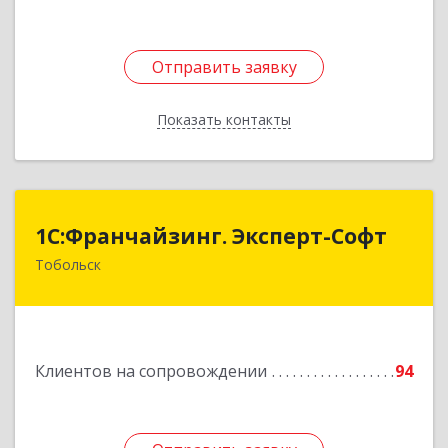
Отправить заявку
Отправить заявку
Показать контакты
Назад
1С:Франчайзинг. Эксперт-Софт
1С:Франчайзинг. Эксперт-Софт
Тобольск
626150, Тюменская обл, Тобольск г, 7-й мкр,
дом № 39, пом.8
Подробнее
Клиентов на сопровождении
94