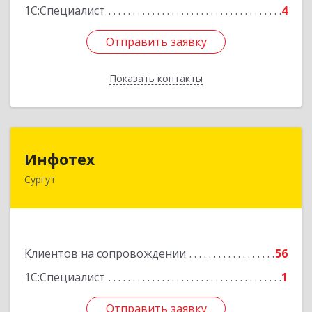
1С:Специалист
4
Отправить заявку
Отправить заявку
Показать контакты
Назад
Инфотех
Инфотех
Сургут
628400, Ханты-Мансийский Автономный округ
- Югра АО, Сургут г, Быстринская ул, дом № 8
Подробнее
Клиентов на сопровождении
56
1С:Специалист
1
Отправить заявку
Отправить заявку