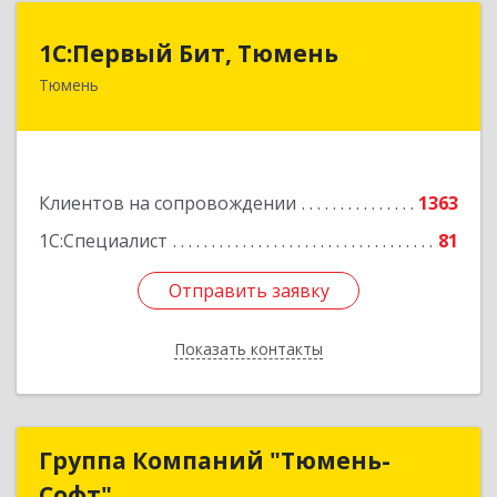
1С:Первый Бит, Тюмень
1С:Первый Бит, Тюмень
Тюмень
625000, Тюменская обл, Тюмень г, Республики
ул, дом № 61, оф.712
Подробнее
Клиентов на сопровождении
1363
1С:Специалист
81
Отправить заявку
Отправить заявку
Показать контакты
Назад
Группа Компаний "Тюмень-
Группа Компаний "Тюмень-
Софт"
Софт"