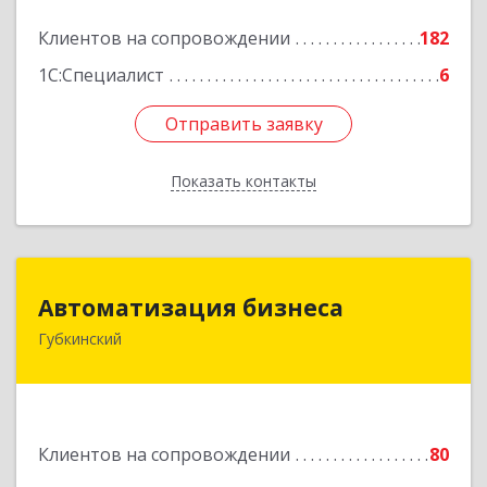
Подробнее
Клиентов на сопровождении
182
1С:Специалист
6
Отправить заявку
Отправить заявку
Показать контакты
Назад
Автоматизация бизнеса
Автоматизация бизнеса
Губкинский
629830, Ямало-Ненецкий АО, Губкинский г,
мкр.6, дом № 5
Подробнее
Клиентов на сопровождении
80