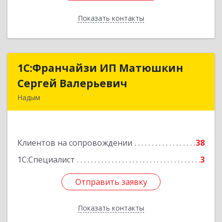
Показать контакты
Назад
1С:Франчайзи ИП Матюшкин
1С:Франчайзи ИП Матюшкин
Сергей Валерьевич
Сергей Валерьевич
Надым
629730, Ямало-Ненецкий АО, Надым г, ул.
Зверева, дом № 47, кв.28
Клиентов на сопровождении
38
Подробнее
1С:Специалист
3
Отправить заявку
Отправить заявку
Показать контакты
Назад