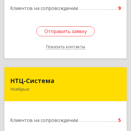
Клиентов на сопровождении
9
Отправить заявку
Отправить заявку
Показать контакты
Назад
НТЦ-Система
НТЦ-Система
Ноябрьск
629804, Ямало-Ненецкий АО, Ноябрьск г, 60 лет
СССР ул, дом № 39
Подробнее
Клиентов на сопровождении
5