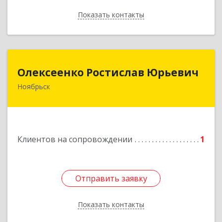
Показать контакты
Назад
Олексеенко Ростислав Юрьевич
Олексеенко Ростислав Юрьевич
Ноябрьск
629804, Ямало-Ненецкий АО, Ноябрьск г,
УТАДС п, дом № 84, кв.2
Подробнее
Клиентов на сопровождении
1
Отправить заявку
Отправить заявку
Показать контакты
Назад