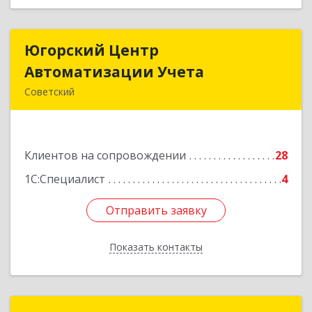
Югорский Центр
Югорский Центр
Автоматизации Учета
Автоматизации Учета
Советский
628242, Ханты-Мансийский Автономный округ
- Югра АО, Советский р-н, Советский г, Ленина
ул, дом № 18, оф.9
Клиентов на сопровождении
28
Подробнее
1С:Специалист
4
Отправить заявку
Отправить заявку
Показать контакты
Назад