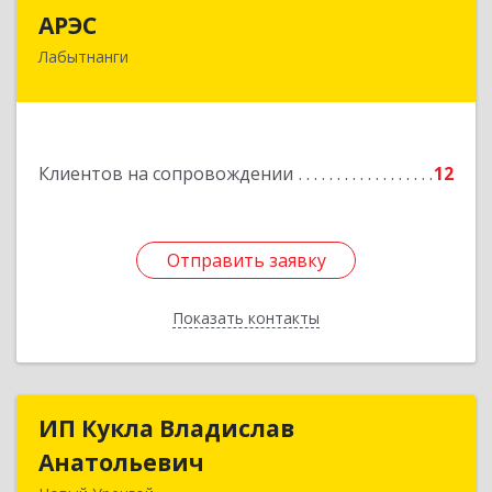
АРЭС
АРЭС
Лабытнанги
629400, Ямало-Ненецкий АО, Лабытнанги г,
Дзержинского ул, дом № 8, кв.62
Подробнее
Клиентов на сопровождении
12
Отправить заявку
Отправить заявку
Показать контакты
Назад
ИП Кукла Владислав
ИП Кукла Владислав
Анатольевич
Анатольевич