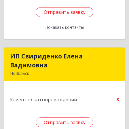
Отправить заявку
Отправить заявку
Показать контакты
Назад
ИП Свириденко Елена
ИП Свириденко Елена
Вадимовна
Вадимовна
Ноябрьск
629805, ЯНАО, Тюменская обл., г Ноябрьск,
ул.Магистральная д.65 ,кв.23
Клиентов на сопровождении
8
Подробнее
Отправить заявку
Отправить заявку