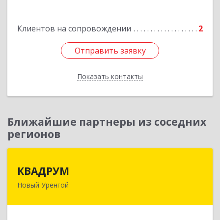
Подробнее
Клиентов на сопровождении
2
Отправить заявку
Отправить заявку
Показать контакты
Назад
Ближайшие партнеры из соседних
регионов
КВАДРУМ
КВАДРУМ
Новый Уренгой
629309, Ямало-Ненецкий АО, Новый Уренгой г,
Северное Кольцо ул, дом № 14