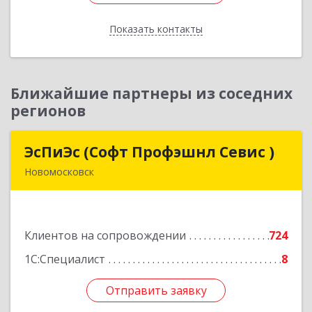
Показать контакты
Назад
Ближайшие партнеры из соседних
регионов
ЭсПиЭс (Софт Профэшнл Севис )
ЭсПиЭс (Софт Профэшнл Севис )
Новомосковск
301659, Тульская обл, Новомосковский р-н,
Новомосковск г, Шахтеров ул, дом № 33/33
Клиентов на сопровождении
724
Подробнее
1С:Специалист
8
Отправить заявку
Отправить заявку