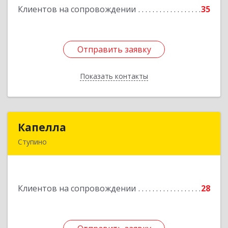
Клиентов на сопровождении
35
Подробнее
Отправить заявку
Отправить заявку
Показать контакты
Назад
Капелла
Капелла
Ступино
142800, Московская обл, Ступино г, Андропова
ул, дом № 93, кв.137
Клиентов на сопровождении
28
Подробнее