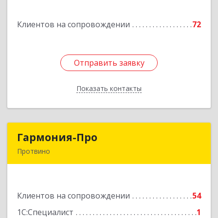
Богородицк г, Полевая ул, дом № 32, кв.92
Клиентов на сопровождении
72
Подробнее
Отправить заявку
Отправить заявку
Показать контакты
Назад
Гармония-Про
Гармония-Про
Протвино
142280, Московская обл, Протвино г, Ленина
ул, дом № 18, кв.198
Клиентов на сопровождении
54
Подробнее
1С:Специалист
1