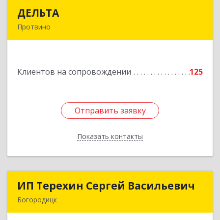
ДЕЛЬТА
ДЕЛЬТА
Протвино
142281, Московская обл, Протвино г,
Кременковское ш, дом № 9А
Клиентов на сопровождении
125
Подробнее
Отправить заявку
Отправить заявку
Показать контакты
Назад
ИП Терехин Сергей Васильевич
ИП Терехин Сергей Васильевич
Богородицк
301831, Тульская обл, Богородицкий р-н,