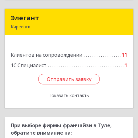
Элегант
Элегант
Киреевск
301262, Тульская обл, Киреевск г, Чехова ул,
дом № 1
Клиентов на сопровождении
11
Подробнее
1С:Специалист
1
Отправить заявку
Отправить заявку
Показать контакты
Назад
При выборе фирмы-франчайзи в Туле,
обратите внимание на: