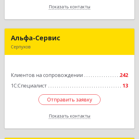
Показать контакты
Назад
Альфа-Сервис
Альфа-Сервис
Серпухов
142200, Московская обл, Серпухов г,
Красноармейская ул, дом № 35/60
Клиентов на сопровождении
242
Подробнее
1С:Специалист
13
Отправить заявку
Отправить заявку
Показать контакты
Назад