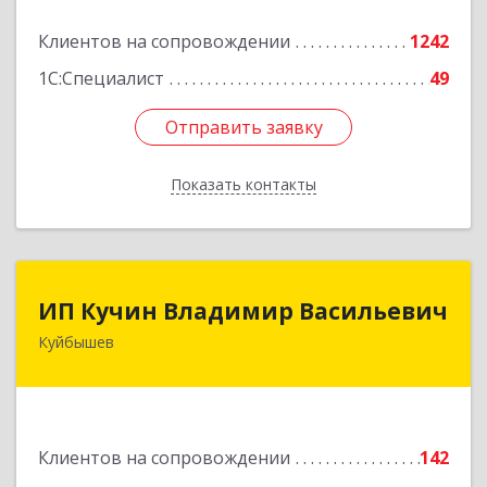
Подробнее
Клиентов на сопровождении
1242
1С:Специалист
49
Отправить заявку
Отправить заявку
Показать контакты
Назад
ИП Кучин Владимир Васильевич
ИП Кучин Владимир Васильевич
Куйбышев
632387, Новосибирская обл, Куйбышев г,
Тургенева ул, дом № 4
Подробнее
Клиентов на сопровождении
142