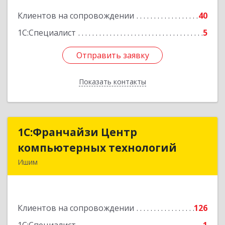
Клиентов на сопровождении
40
Подробнее
1С:Специалист
5
Отправить заявку
Отправить заявку
Показать контакты
Назад
1С:Франчайзи Центр
1С:Франчайзи Центр
компьютерных технологий
компьютерных технологий
Ишим
627750, Тюменская обл, Ишим г, 30 лет ВЛКСМ
ул, дом № 28/2
Клиентов на сопровождении
126
Подробнее