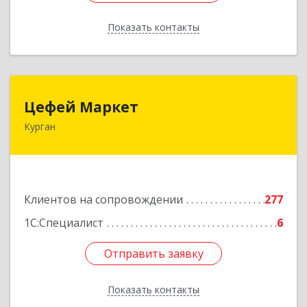
Показать контакты
Назад
Цефей Маркет
Цефей Маркет
Курган
640002, Курганская обл, Курган г, М.Горького
ул, дом № 35/1
Подробнее
Клиентов на сопровождении
277
1С:Специалист
6
Отправить заявку
Отправить заявку
Показать контакты
Назад