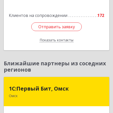
Подробнее
Клиентов на сопровождении
172
Отправить заявку
Отправить заявку
Показать контакты
Назад
Ближайшие партнеры из соседних
регионов
1С:Первый Бит, Омск
1С:Первый Бит, Омск
Омск
644099, Омская обл, Омск г, Гагарина ул, дом №
14, оф.208