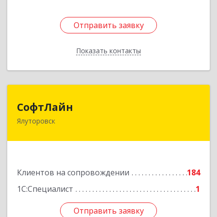
Отправить заявку
Отправить заявку
Показать контакты
Назад
СофтЛайн
СофтЛайн
Ялуторовск
627010, Тюменская обл, Ялуторовский р-н,
Ялуторовск г, Ленина ул, дом № 28
Подробнее
Клиентов на сопровождении
184
1С:Специалист
1
Отправить заявку
Отправить заявку