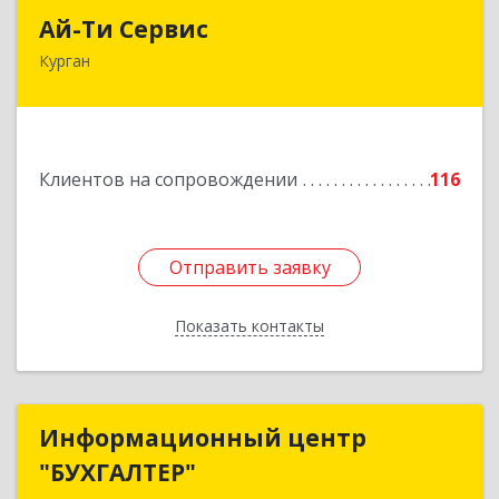
Ай-Ти Сервис
Ай-Ти Сервис
Курган
640032, Курганская обл, г.о. Город Курган,
Курган г, Бажова ул, дом № 49, оф.304
Подробнее
Клиентов на сопровождении
116
Отправить заявку
Отправить заявку
Показать контакты
Назад
Информационный центр
Информационный центр
"БУХГАЛТЕР"
"БУХГАЛТЕР"