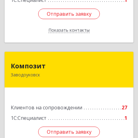
1С:Специалист
1
Отправить заявку
Отправить заявку
Показать контакты
Назад
Композит
Композит
Заводоуковск
627140, Тюменская обл, Заводоуковский р-н,
Заводоуковск г, Шоссейная ул, дом № 156
Подробнее
Клиентов на сопровождении
27
1С:Специалист
1
Отправить заявку
Отправить заявку