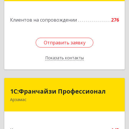
Подробнее
Клиентов на сопровождении
276
Отправить заявку
Отправить заявку
Показать контакты
Назад
1С:Франчайзи Профессионал
1С:Франчайзи Профессионал
Арзамас
607227, Нижегородская обл, Арзамас г, Кирова
ул, дом № 56, кв.6
Подробнее