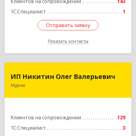
Клиентов на сопровождении
143
1С:Специалист
1
Отправить заявку
Отправить заявку
Показать контакты
Назад
ИП Никитин Олег Валерьевич
ИП Никитин Олег Валерьевич
Муром
602267, Владимирская обл, Муром г,
Коммунистическая ул., дом № 36
Подробнее
Клиентов на сопровождении
129
1С:Специалист
3