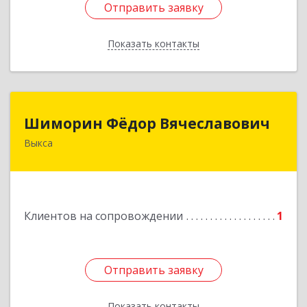
Отправить заявку
Отправить заявку
Показать контакты
Назад
Шиморин Фёдор Вячеславович
Шиморин Фёдор Вячеславович
Выкса
Подробнее
Клиентов на сопровождении
1
Отправить заявку
Отправить заявку
Показать контакты
Назад