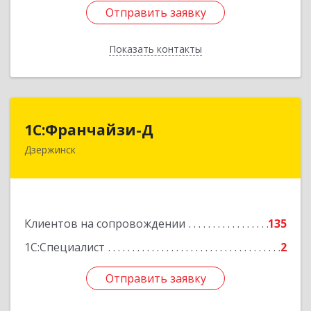
Отправить заявку
Отправить заявку
Показать контакты
Назад
1С:Франчайзи-Д
1С:Франчайзи-Д
Дзержинск
606025, Нижегородская обл, Дзержинск г,
Циолковского пр-кт, дом № 15
Подробнее
Клиентов на сопровождении
135
1С:Специалист
2
Отправить заявку
Отправить заявку