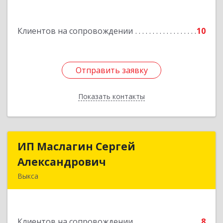
Клиентов на сопровождении
10
Отправить заявку
Отправить заявку
Показать контакты
Назад
ИП Маслагин Сергей
ИП Маслагин Сергей
Александрович
Александрович
Выкса
607060, Нижегородская обл, , Выкса г, Красная
пл., 16/61
Клиентов на сопровождении
8
Подробнее