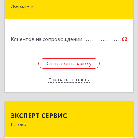
Дзержинск
606015, Нижегородская обл, Дзержинск г,
Ленина пр-кт, дом № 8, кв.20
Подробнее
Клиентов на сопровождении
62
Отправить заявку
Отправить заявку
Показать контакты
Назад
ЭКСПЕРТ СЕРВИС
ЭКСПЕРТ СЕРВИС
Кстово
Подробнее