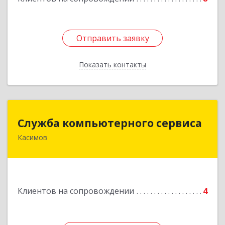
Отправить заявку
Отправить заявку
Показать контакты
Назад
Служба компьютерного сервиса
Служба компьютерного сервиса
Касимов
391300, Рязанская обл., г.Касимов, ул.Советская
136
Подробнее
Клиентов на сопровождении
4