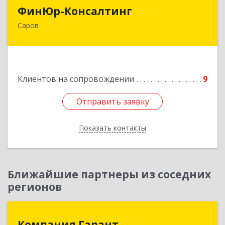
ФинЮр-Консалтинг
ФинЮр-Консалтинг
Саров
607190, Нижегородская обл, Саров г,
Куйбышева ул, дом № 11
Подробнее
Клиентов на сопровождении
9
Отправить заявку
Отправить заявку
Показать контакты
Назад
Ближайшие партнеры из соседних
регионов
Компания Гарант
Компания Гарант