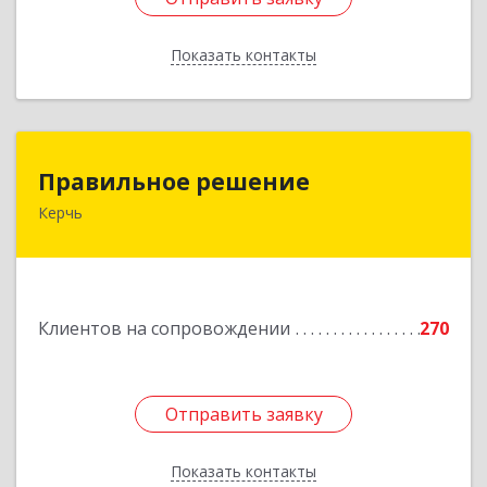
Показать контакты
Назад
Правильное решение
Правильное решение
Керчь
298330, Крым Респ, Керчь г, Адмиралтейский
проезд, дом № 1
Подробнее
Клиентов на сопровождении
270
Отправить заявку
Отправить заявку
Показать контакты
Назад