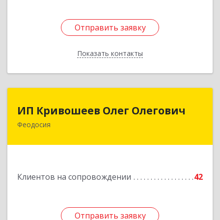
Отправить заявку
Отправить заявку
Показать контакты
Назад
ИП Кривошеев Олег Олегович
ИП Кривошеев Олег Олегович
Феодосия
Подробнее
Клиентов на сопровождении
42
Отправить заявку
Отправить заявку