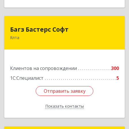
Багз Бастерс Софт
Багз Бастерс Софт
Ялта
298603, Крым Респ, Ялта г, Свердлова ул, дом №
34
Подробнее
Клиентов на сопровождении
300
1С:Специалист
5
Отправить заявку
Отправить заявку
Показать контакты
Назад