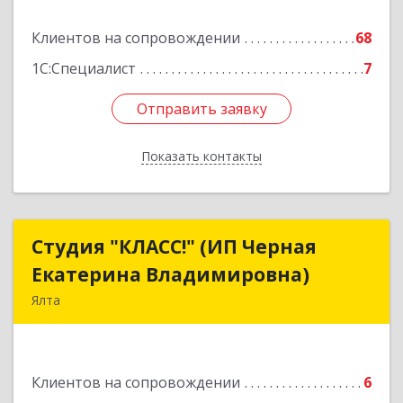
Подробнее
Клиентов на сопровождении
68
1С:Специалист
7
Отправить заявку
Отправить заявку
Показать контакты
Назад
Студия "КЛАСС!" (ИП Черная
Студия "КЛАСС!" (ИП Черная
Екатерина Владимировна)
Екатерина Владимировна)
Ялта
98600, г. Ялта, ул. Свердлова, 24
Подробнее
Клиентов на сопровождении
6