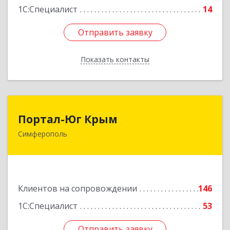
1С:Специалист
14
Отправить заявку
Отправить заявку
Показать контакты
Назад
Портал-Юг Крым
Портал-Юг Крым
Симферополь
295015, Крым Респ, Симферополь г, Козлова ул,
дом № 27
Подробнее
Клиентов на сопровождении
146
1С:Специалист
53
Отправить заявку
Отправить заявку