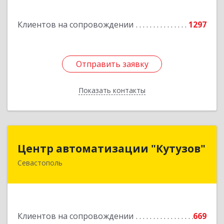
Клиентов на сопровождении
1297
Отправить заявку
Отправить заявку
Показать контакты
Назад
Центр автоматизации "Кутузов"
Центр автоматизации "Кутузов"
Севастополь
299011, Севастополь г, Генерала Петрова ул,
дом № 20, корпус 1, оф.1
Подробнее
Клиентов на сопровождении
669