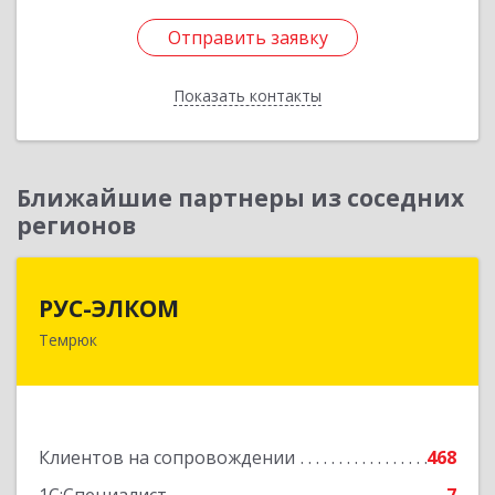
Отправить заявку
Отправить заявку
Показать контакты
Назад
Ближайшие партнеры из соседних
регионов
РУС-ЭЛКОМ
РУС-ЭЛКОМ
Темрюк
353500, Краснодарский край, Темрюкский р-н,
Темрюк г, Ленина ул, дом № 104
Подробнее
Клиентов на сопровождении
468