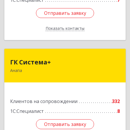
1С:Специалист
7
Отправить заявку
Отправить заявку
Показать контакты
Назад
ГК Система+
ГК Система+
Анапа
353450, Краснодарский край, Анапский р-н,
Анапа г, Лермонтова ул, дом № 116, корпус Г,
оф.7
Подробнее
Клиентов на сопровождении
332
1С:Специалист
8
Отправить заявку
Отправить заявку