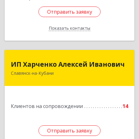
Отправить заявку
Отправить заявку
Показать контакты
Назад
ИП Харченко Алексей Иванович
ИП Харченко Алексей Иванович
Славянск-на-Кубани
353 579, Краснодарский край, ст.Петровская,
ул.Кирпичная д.32
Подробнее
Клиентов на сопровождении
14
Отправить заявку
Отправить заявку