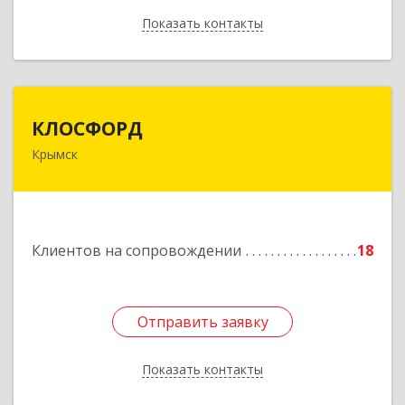
Показать контакты
Назад
КЛОСФОРД
КЛОСФОРД
Крымск
353380, Краснодарский край, Крымский р-н,
Крымск г, Карла Либкнехта ул, дом № 36Б, оф.2
Подробнее
Клиентов на сопровождении
18
Отправить заявку
Отправить заявку
Показать контакты
Назад