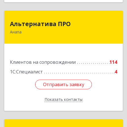
Альтернатива ПРО
Альтернатива ПРО
Анапа
353450, Краснодарский край, Анапский р-н,
Анапа г, Новороссийская ул, дом № 259, кв.18
Подробнее
Клиентов на сопровождении
114
1С:Специалист
4
Отправить заявку
Отправить заявку
Показать контакты
Назад