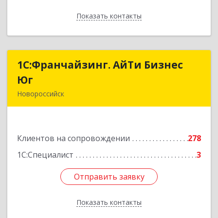
Показать контакты
Назад
1С:Франчайзинг. АйТи Бизнес
1С:Франчайзинг. АйТи Бизнес
Юг
Юг
Новороссийск
353907, Краснодарский край, Новороссийск г,
Видова ул, дом № 65, оф.2
Клиентов на сопровождении
278
Подробнее
1С:Специалист
3
Отправить заявку
Отправить заявку
Показать контакты
Назад