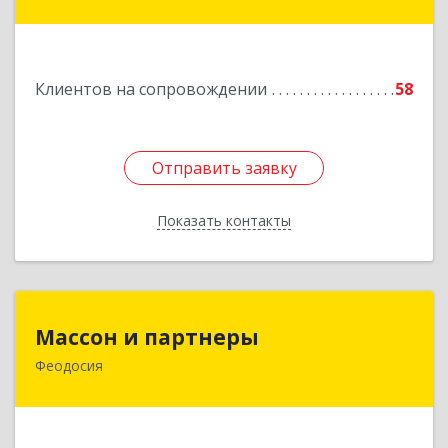
Славянск-на-Кубани г, Крупской ул, дом № 12
Подробнее
Клиентов на сопровождении
58
Отправить заявку
Отправить заявку
Показать контакты
Назад
Массон и партнеры
Массон и партнеры
Феодосия
298112, Крым Респ, Феодосия г, Крымская ул,
дом № 31
Подробнее