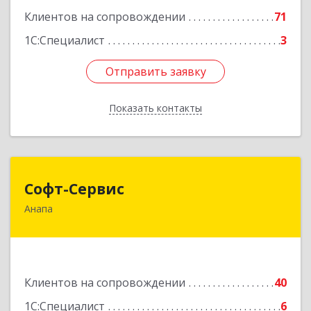
Клиентов на сопровождении
71
1С:Специалист
3
Отправить заявку
Отправить заявку
Показать контакты
Назад
Софт-Сервис
Софт-Сервис
Анапа
353440, Краснодарский край, Анапский р-н,
Анапа г, Владимирская ул, дом № 140, кв.93
Подробнее
Клиентов на сопровождении
40
1С:Специалист
6