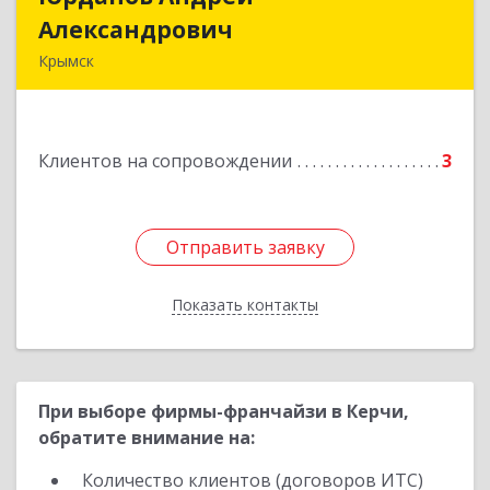
Александрович
Александрович
Крымск
353384 Краснодарский край г. Крымск ул.
Юбилейная 8
Клиентов на сопровождении
3
Подробнее
Отправить заявку
Отправить заявку
Показать контакты
Назад
При выборе фирмы-франчайзи в Керчи,
обратите внимание на:
Количество клиентов (договоров ИТС)