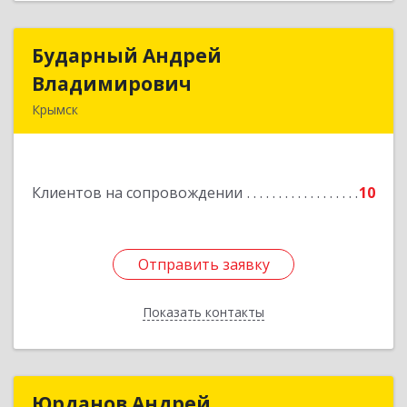
Бударный Андрей
Бударный Андрей
Владимирович
Владимирович
Крымск
353389, Краснодарский край, Крымск г,
Революционная ул, дом № 47
Клиентов на сопровождении
10
Подробнее
Отправить заявку
Отправить заявку
Показать контакты
Назад
Юрданов Андрей
Юрданов Андрей