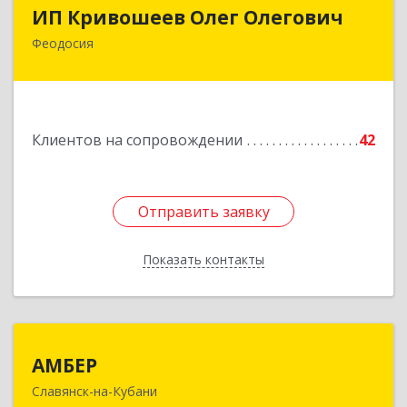
ИП Кривошеев Олег Олегович
ИП Кривошеев Олег Олегович
Феодосия
Подробнее
Клиентов на сопровождении
42
Отправить заявку
Отправить заявку
Показать контакты
Назад
АМБЕР
АМБЕР
Славянск-на-Кубани
353562, Краснодарский край, Славянский р-н,