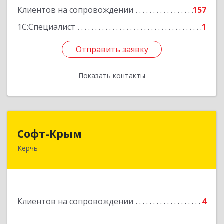
Клиентов на сопровождении
157
1С:Специалист
1
Отправить заявку
Отправить заявку
Показать контакты
Назад
Софт-Крым
Софт-Крым
Керчь
Республика Калмыкия, г. Элиста, ул. Губаревича,
5, офис 304
Подробнее
Клиентов на сопровождении
4