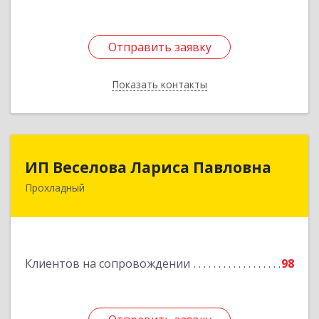
Отправить заявку
Отправить заявку
Показать контакты
Назад
ИП Веселова Лариса Павловна
ИП Веселова Лариса Павловна
Прохладный
361045, Кабардино-Балкарская Респ,
Прохладный г, Добровольская ул, дом № 31
Подробнее
Клиентов на сопровождении
98