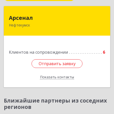
Арсенал
Арсенал
Нефтекумск
Ставропольский край, Нефтекумск г,
Дзержинского ул, дом № 11А
Подробнее
Клиентов на сопровождении
6
Отправить заявку
Отправить заявку
Показать контакты
Назад
Ближайшие партнеры из соседних
регионов