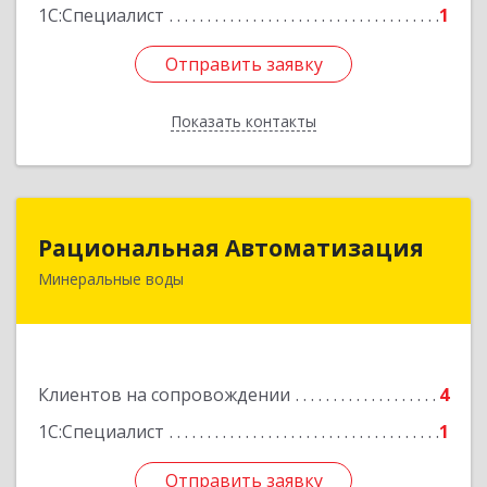
Подробнее
1С:Специалист
1
Отправить заявку
Отправить заявку
Показать контакты
Назад
Рациональная Автоматизация
Рациональная Автоматизация
Минеральные воды
357209, Ставропольский край, м.о.
Минераловодский, Минеральные Воды г, 22
Партсъезда пр-кт, домовладение № 9, корпус 1
Подробнее
Клиентов на сопровождении
4
1С:Специалист
1
Отправить заявку
Отправить заявку