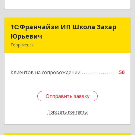
1С:Франчайзи ИП Школа Захар
1С:Франчайзи ИП Школа Захар
Юрьевич
Юрьевич
Георгиевск
357840, Ставропольский край, Георгиевский р-
н, Александрийская ст-ца, Курдюмовский пер,
дом № 10
Клиентов на сопровождении
50
Подробнее
Отправить заявку
Отправить заявку
Показать контакты
Назад