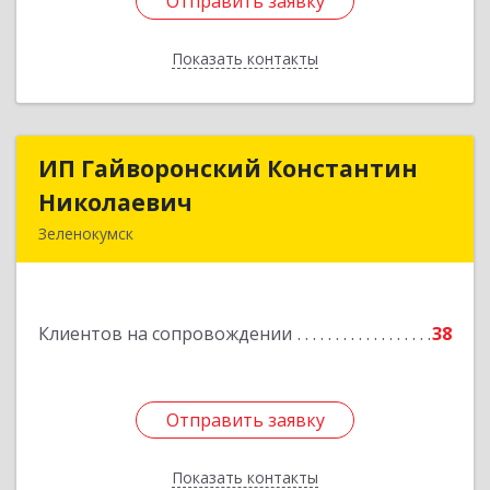
Отправить заявку
Отправить заявку
Показать контакты
Назад
ИП Гайворонский Константин
ИП Гайворонский Константин
Николаевич
Николаевич
Зеленокумск
357910, Ставропольский край, Советский р-н,
Зеленокумск г, Ленина пл, дом № 6, оф.4
Клиентов на сопровождении
38
Подробнее
Отправить заявку
Отправить заявку
Показать контакты
Назад