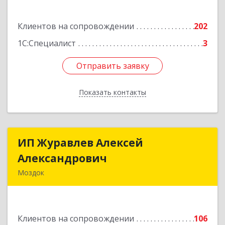
Подробнее
Клиентов на сопровождении
202
1С:Специалист
3
Отправить заявку
Отправить заявку
Показать контакты
Назад
ИП Журавлев Алексей
ИП Журавлев Алексей
Александрович
Александрович
Моздок
363750, Северная Осетия - Алания Респ, Моздок
г, Кирова ул, дом № 41
Клиентов на сопровождении
106
Подробнее