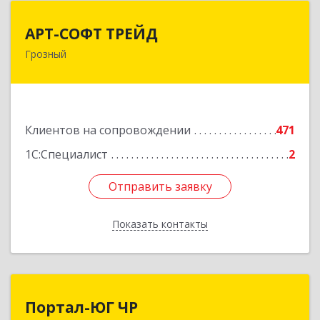
АРТ-СОФТ ТРЕЙД
АРТ-СОФТ ТРЕЙД
Грозный
364013, Чеченская Респ, Грозный г, Полярников
ул, дом № 36А
Подробнее
Клиентов на сопровождении
471
1С:Специалист
2
Отправить заявку
Отправить заявку
Показать контакты
Назад
Портал-ЮГ ЧР
Портал-ЮГ ЧР