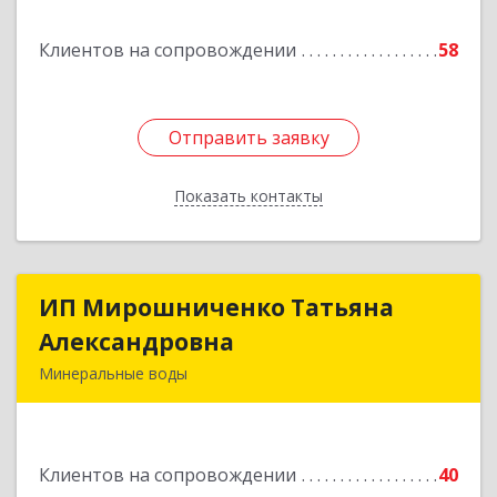
Подробнее
Клиентов на сопровождении
58
Отправить заявку
Отправить заявку
Показать контакты
Назад
ИП Мирошниченко Татьяна
ИП Мирошниченко Татьяна
Александровна
Александровна
Минеральные воды
357212, Ставропольский край,
Минераловодский р-н, Минеральные Воды г,
50 лет Октября ул, дом № 138
Клиентов на сопровождении
40