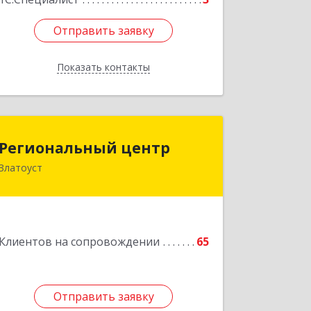
Отправить заявку
Отправить заявку
Показать контакты
Назад
Региональный центр
Региональный центр
Златоуст
456227, Челябинская обл, Златоуст г,
Мира пр-кт, дом № 21
Подробнее
Клиентов на сопровождении
65
Отправить заявку
Отправить заявку