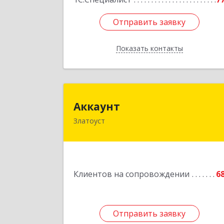
Отправить заявку
Отправить заявку
Показать контакты
Назад
Аккаун
Аккаунт
Златоуст
456200, Челябинская обл, Златоуст г
40-летия Победы ул, дом № 54, кв.
Подробне
Клиентов на сопровождении
6
Отправить заявку
Отправить заявку