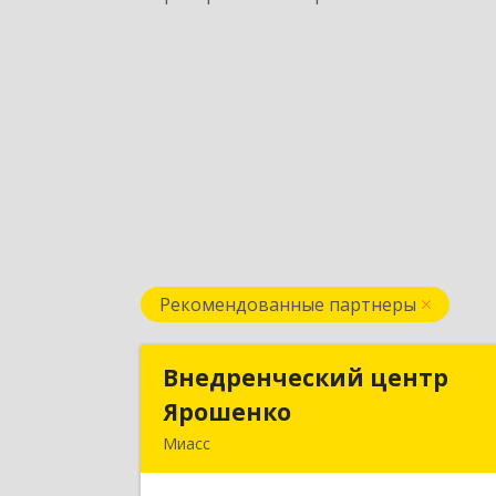
Рекомендованные партнеры
Внедренческий центр
Внедренческий цент
Ярошенко
Ярошенк
Миасс
456300, Челябинская обл, Миасс г
Романенко ул, дом № 9