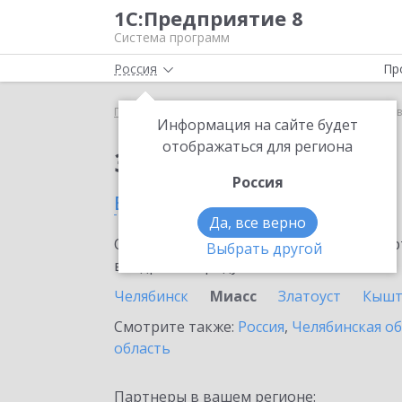
1С:Предприятие 8
Система программ
Россия
Пр
Главная
Сервисы ИТС
1С:Курьер
1С:Курьер 
Информация на сайте будет
отображаться для региона
Заказать 1С:Курьер
Россия
в Миассе
Да, все верно
Ознакомьтесь с информационными карт
Выбрать другой
внедрение продукта.
Челябинск
Миасс
Златоуст
Кыш
Смотрите также:
Россия
,
Челябинская о
область
Партнеры в вашем регионе: