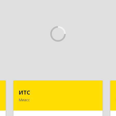
р
ИТС
ИТС
о
Миасс
456300, Челябинская обл, Миасс г,
Романенко ул, дом № 50б
,
7