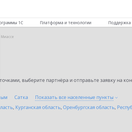
ограммы 1С
Платформа и технологии
Поддержка 
в Миассе
очками, выберите партнёра и отправьте заявку на ко
тым
Сатка
Показать все населенные
пункты
бласть
,
Курганская область
,
Оренбургская область
,
Респу