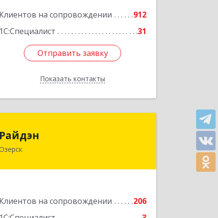
Подробнее
Клиентов на сопровождении
912
1С:Специалист
31
Отправить заявку
Отправить заявку
Показать контакты
Назад
Райдэн
Райдэн
Озерск
456783, Челябинская обл, Озерск г,
Ленина пр-кт, дом № 90
Подробнее
Клиентов на сопровождении
206
1С:Специалист
3