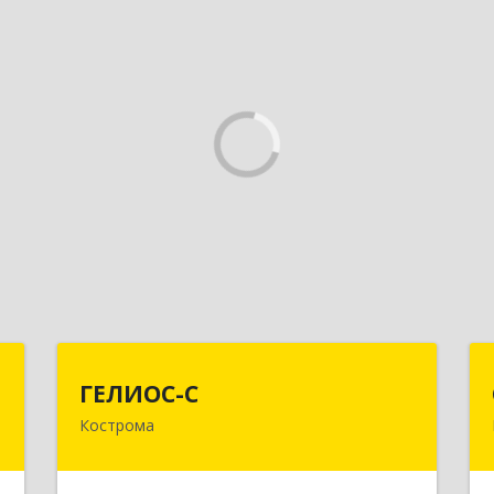
т
ГЕЛИОС-С
ГЕЛИОС-С
Кострома
,
156026, Костромская обл, г.о. город
,
Кострома, Кострома г, Советская ул,
3
дом № 136а