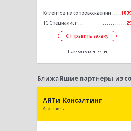
Подробне
Клиентов на сопровождении
100
1С:Специалист
2
Отправить заявку
Отправить заявку
Показать контакты
Назад
Ближайшие партнеры из со
АйТи-Консалтин
АйТи-Консалтинг
Ярославль
150007, Ярославская обл, Ярославль г
Урочская ул, дом № 19, пом.2