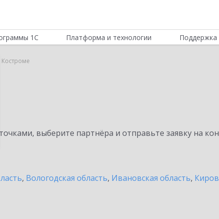
ограммы 1С
Платформа и технологии
Поддержка 
в Костроме
очками, выберите партнёра и отправьте заявку на ко
бласть
,
Вологодская область
,
Ивановская область
,
Киров