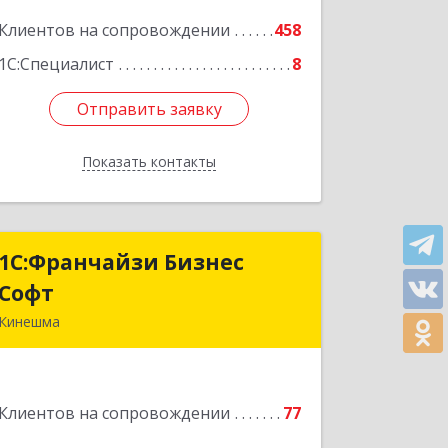
Клиентов на сопровождении
458
Подробнее
1С:Специалист
8
Отправить заявку
Отправить заявку
Показать контакты
Назад
1С:Франчайзи Бизнес
1С:Франчайзи Бизнес
Софт
Софт
Кинешма
155800, Ивановская обл, Кинешма г,
Жуковская ул, дом № 10
Клиентов на сопровождении
77
Подробнее