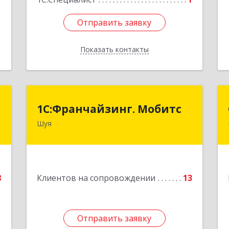
Отправить заявку
Отправить заявку
Показать контакты
Назад
т
1С:Франчайзинг. Мобитс
1С:Франчайзинг. Мобитс
Шуя
,
Подробнее
2
е
8
Клиентов на сопровождении
13
1
Отправить заявку
Отправить заявку