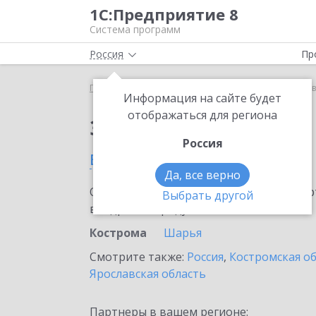
1С:Предприятие 8
Система программ
Россия
Пр
Главная
Сервисы ИТС
1С:Курьер
1С:Курьер 
Информация на сайте будет
отображаться для региона
Заказать 1С:Курьер
Россия
в Костроме
Да, все верно
Ознакомьтесь с информационными карт
Выбрать другой
внедрение продукта.
Кострома
Шарья
Смотрите также:
Россия
,
Костромская о
Ярославская область
Партнеры в вашем регионе: