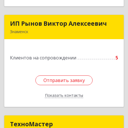
ИП Рынов Виктор Алексеевич
ИП Рынов Виктор Алексеевич
Знаменск
Подробнее
Клиентов на сопровождении
5
Отправить заявку
Отправить заявку
Показать контакты
Назад
ТехноМастер
ТехноМастер