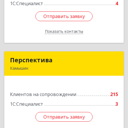
1С:Специалист
4
Отправить заявку
Отправить заявку
Показать контакты
Назад
Перспектива
Перспектива
Камышин
403850, Волгоградская обл, Камышин г,
Леонова ул, дом № 26
Подробнее
Клиентов на сопровождении
215
1С:Специалист
3
Отправить заявку
Отправить заявку