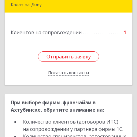
Калач-на-Дону
404503, Волгоградская обл, Калач-на-Дону г,
Пархоменко ул, дом № 4, кв. 56
Подробнее
Клиентов на сопровождении
1
Отправить заявку
Отправить заявку
Показать контакты
Назад
При выборе фирмы-франчайзи в
Ахтубинске, обратите внимание на:
Количество клиентов (договоров ИТС)
на сопровождении у партнера фирмы 1С.
Количество специалистов, аттестованных