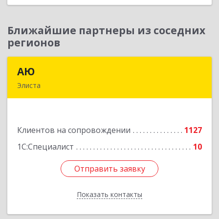
Ближайшие партнеры из соседних
регионов
АЮ
АЮ
Элиста
358009, Калмыкия Респ, Элиста г, А.С.Пушкина
ул, дом № 20, оф.407
Подробнее
Клиентов на сопровождении
1127
1С:Специалист
10
Отправить заявку
Отправить заявку
Показать контакты
Назад