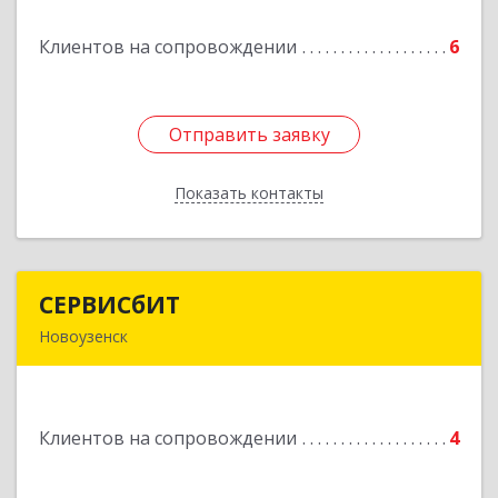
Подробнее
Клиентов на сопровождении
6
Отправить заявку
Отправить заявку
Показать контакты
Назад
СЕРВИСбИТ
СЕРВИСбИТ
Новоузенск
413 360, Саратовская обл, Новоузенский р-н,
г.Новоузенск, ул. Революции, д.29
Подробнее
Клиентов на сопровождении
4