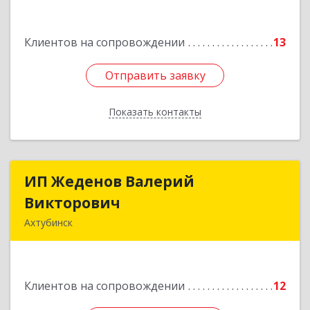
Ахтубинск г, Буденного ул, дом № 7, кв.30
Подробнее
Клиентов на сопровождении
13
Отправить заявку
Отправить заявку
Показать контакты
Назад
ИП Жеденов Валерий
ИП Жеденов Валерий
Викторович
Викторович
Ахтубинск
416500, Астраханская обл, Ахтубинский р-н,
Ахтубинск г, Ст.Лаврентьева ул, дом № 2, кв.48
Подробнее
Клиентов на сопровождении
12