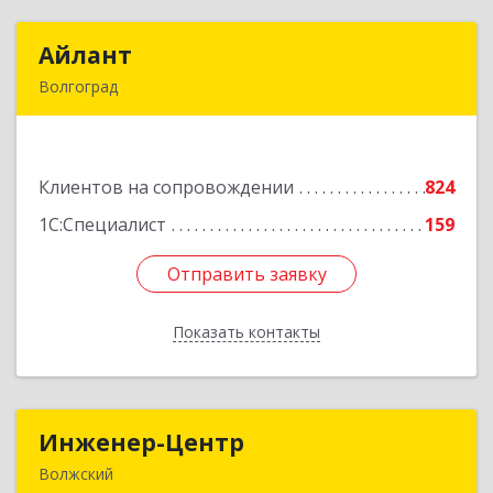
Айлант
Айлант
Волгоград
400001, Волгоградская обл, Волгоград г, им
Канунникова ул, дом № 11А
Подробнее
Клиентов на сопровождении
824
1С:Специалист
159
Отправить заявку
Отправить заявку
Показать контакты
Назад
Инженер-Центр
Инженер-Центр
Волжский