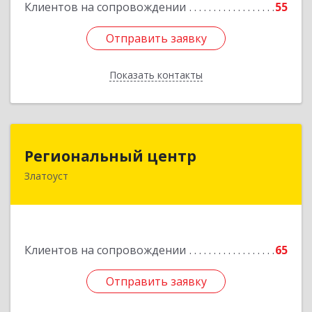
Клиентов на сопровождении
55
Отправить заявку
Отправить заявку
Показать контакты
Назад
Региональный центр
Региональный центр
Златоуст
456227, Челябинская обл, Златоуст г, Мира пр-
кт, дом № 21
Подробнее
Клиентов на сопровождении
65
Отправить заявку
Отправить заявку