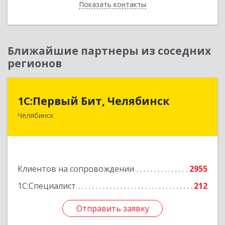
Показать контакты
Назад
Ближайшие партнеры из соседних
регионов
1С:Первый Бит, Челябинск
1С:Первый Бит, Челябинск
Челябинск
454084, Челябинская обл, Челябинск г,
Каслинская ул, дом № 77, оф.109
Подробнее
Клиентов на сопровождении
2955
1С:Специалист
212
Отправить заявку
Отправить заявку