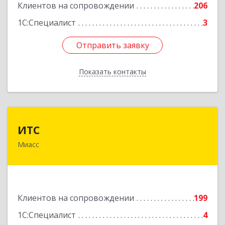
Клиентов на сопровождении
206
1С:Специалист
3
Отправить заявку
Отправить заявку
Показать контакты
Назад
ИТС
ИТС
Миасс
456300, Челябинская обл, Миасс г, Романенко
ул, дом № 50б
Подробнее
Клиентов на сопровождении
199
1С:Специалист
4