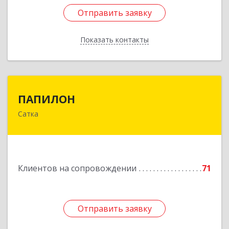
Отправить заявку
Отправить заявку
Показать контакты
Назад
ПАПИЛОН
ПАПИЛОН
Сатка
456910, Челябинская обл, Саткинский р-н, г
Сатка, ул Индустриальная, д.18
Подробнее
Клиентов на сопровождении
71
Отправить заявку
Отправить заявку