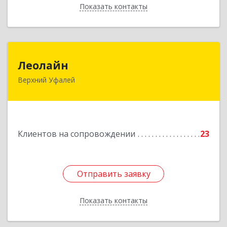
Показать контакты
Назад
Леолайн
Леолайн
Верхний Уфалей
456800, Челябинская обл, Верхний Уфалей г,
Ленина ул, дом № 147
Подробнее
Клиентов на сопровождении
23
Отправить заявку
Отправить заявку
Показать контакты
Назад