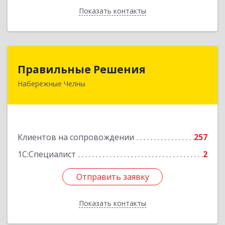
Показать контакты
Назад
Правильные Решения
Правильные Решения
Набережные Челны
423832, Татарстан Респ, Набережные Челны г,
Дружбы Народов пр-кт, дом № 38А, кв.55
Подробнее
Клиентов на сопровождении
257
1С:Специалист
2
Отправить заявку
Отправить заявку
Показать контакты
Назад