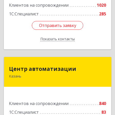
Клиентов на сопровождении
1020
1С:Специалист
285
Отправить заявку
Отправить заявку
Показать контакты
Назад
Центр автоматизации
Центр автоматизации
Казань
420133, Татарстан Респ, Казань г, Ямашева пр-
кт, дом № 92
Подробнее
Клиентов на сопровождении
840
1С:Специалист
83