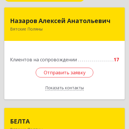
Назаров Алексей Анатольевич
Назаров Алексей Анатольевич
Вятские Поляны
612964,Кировская обл,город Вятские Поляны
г.о.,Вятские Поляны г,Кирова ул,д. 8,кв. 55
Подробнее
Клиентов на сопровождении
17
Отправить заявку
Отправить заявку
Показать контакты
Назад
БЕЛТА
БЕЛТА