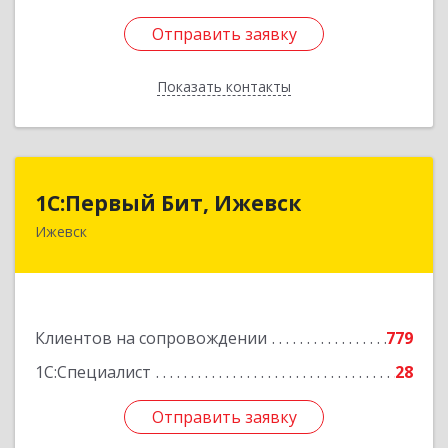
Отправить заявку
Отправить заявку
Показать контакты
Назад
1С:Первый Бит, Ижевск
1С:Первый Бит, Ижевск
Ижевск
426008, Удмуртская Респ, Ижевск г,
Коммунаров ул, дом № 234
Подробнее
Клиентов на сопровождении
779
1С:Специалист
28
Отправить заявку
Отправить заявку