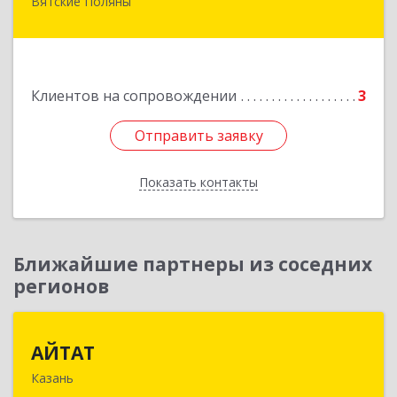
Вятские Поляны
612960, Кировская обл, Вятские Поляны г,
Тойменка ул, дом № 8Г
Подробнее
Клиентов на сопровождении
3
Отправить заявку
Отправить заявку
Показать контакты
Назад
Ближайшие партнеры из соседних
регионов
АЙТАТ
АЙТАТ
Казань
420097, Татарстан Респ, г.о. город Казань,