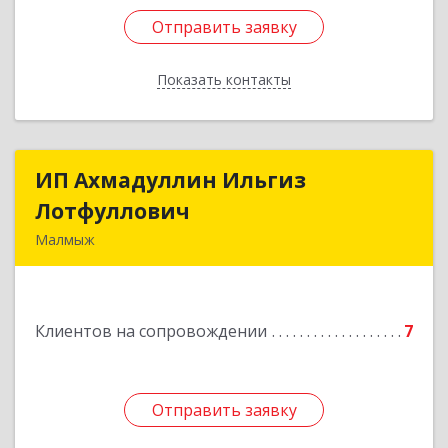
Отправить заявку
Отправить заявку
Показать контакты
Назад
ИП Ахмадуллин Ильгиз
ИП Ахмадуллин Ильгиз
Лотфуллович
Лотфуллович
Малмыж
612920, Кировская обл, г.Малмыж, ул.Ленина, 27
оф.1
Клиентов на сопровождении
7
Подробнее
Отправить заявку
Отправить заявку