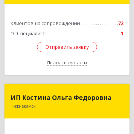
Универсиады ул, дом № 1
Подробнее
Клиентов на сопровождении
72
1С:Специалист
1
Отправить заявку
Отправить заявку
Показать контакты
Назад
ИП Костина Ольга Федоровна
ИП Костина Ольга Федоровна
Нижнекамск
Подробнее