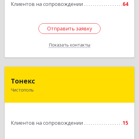
Клиентов на сопровождении
64
Отправить заявку
Отправить заявку
Показать контакты
Назад
Тонекс
Тонекс
Чистополь
422980, Татарстан Респ, Чистопольский р-н,
Чистополь г, К.Маркса ул, дом № 23, кв.10
Подробнее
Клиентов на сопровождении
15