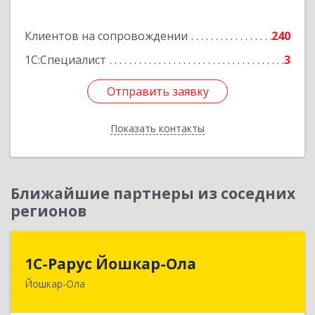
Подробнее
Клиентов на сопровождении
240
1С:Специалист
3
Отправить заявку
Отправить заявку
Показать контакты
Назад
Ближайшие партнеры из соседних
регионов
1С-Рарус Йошкар-Ола
1С-Рарус Йошкар-Ола
Йошкар-Ола
424004, Марий Эл Респ, Йошкар-Ола г, Волкова
ул, дом № 68