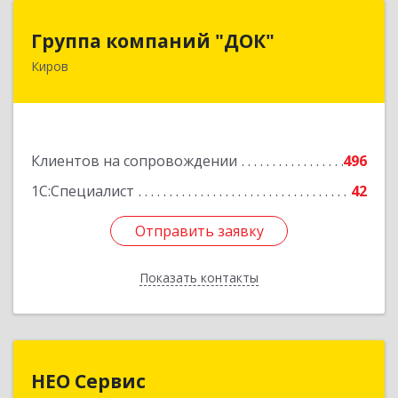
Группа компаний "ДОК"
Группа компаний "ДОК"
Киров
610017, Кировская обл, Киров г, Горького ул,
дом № 17
Подробнее
Клиентов на сопровождении
496
1С:Специалист
42
Отправить заявку
Отправить заявку
Показать контакты
Назад
НЕО Сервис
НЕО Сервис