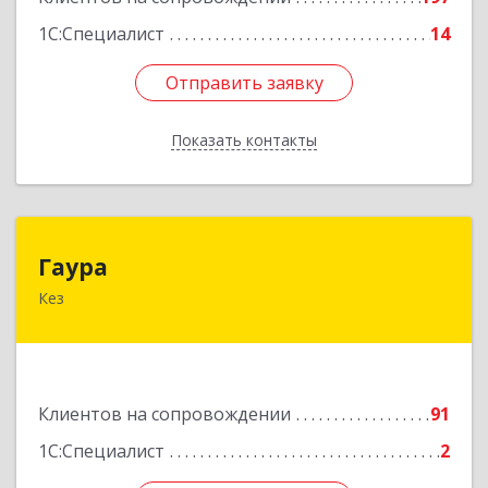
1С:Специалист
14
Отправить заявку
Отправить заявку
Показать контакты
Назад
Гаура
Гаура
Кез
427580, Удмуртская Респ, Кезский р-н, Кез п,
Кооперативная ул, дом № 12
Подробнее
Клиентов на сопровождении
91
1С:Специалист
2