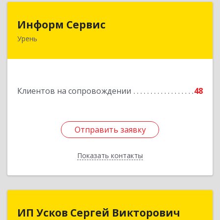
Информ Сервис
Информ Сервис
Урень
606800, Нижегородская обл, Уренский р-н,
Урень г, Ленина ул, дом № 95 А
Подробнее
Клиентов на сопровождении
48
Отправить заявку
Отправить заявку
Показать контакты
Назад
ИП Усков Сергей Викторович
ИП Усков Сергей Викторович