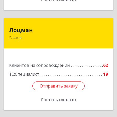
Лоцман
Лоцман
Глазов
427620, Удмуртская Респ, Глазов г, Сибирская
ул, дом № 20
Подробнее
Клиентов на сопровождении
62
1С:Специалист
19
Отправить заявку
Отправить заявку
Показать контакты
Назад