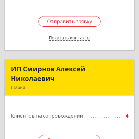
Отправить заявку
Отправить заявку
Показать контакты
Назад
ИП Смирнов Алексей
ИП Смирнов Алексей
Николаевич
Николаевич
Шарья
Подробнее
Клиентов на сопровождении
4