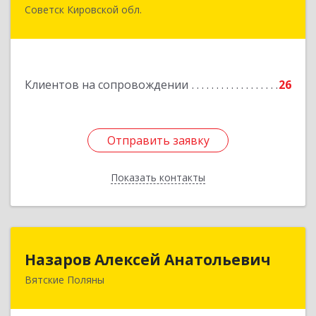
Советск Кировской обл.
613340, Кировская обл, Советск г, Дружбы ул,
дом № 29
Подробнее
Клиентов на сопровождении
26
Отправить заявку
Отправить заявку
Показать контакты
Назад
Назаров Алексей Анатольевич
Назаров Алексей Анатольевич
Вятские Поляны
612964,Кировская обл,город Вятские Поляны
г.о.,Вятские Поляны г,Кирова ул,д. 8,кв. 55