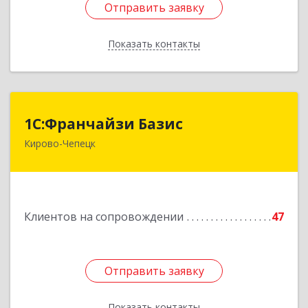
Отправить заявку
Отправить заявку
Показать контакты
Назад
1С:Франчайзи Базис
1С:Франчайзи Базис
Кирово-Чепецк
613044, Кировская обл, город Кирово-Чепецк
г.о., Кирово-Чепецк г, Школьная ул, дом № 2,
оф.323
Подробнее
Клиентов на сопровождении
47
Отправить заявку
Отправить заявку
Показать контакты
Назад