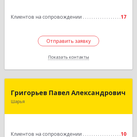
Подробнее
Клиентов на сопровождении
17
Отправить заявку
Отправить заявку
Показать контакты
Назад
Григорьев Павел Александрович
Григорьев Павел Александрович
Шарья
157505, Костромская область, город Шарья,
улица Краснухина, дом 6.
Подробнее
Клиентов на сопровождении
10