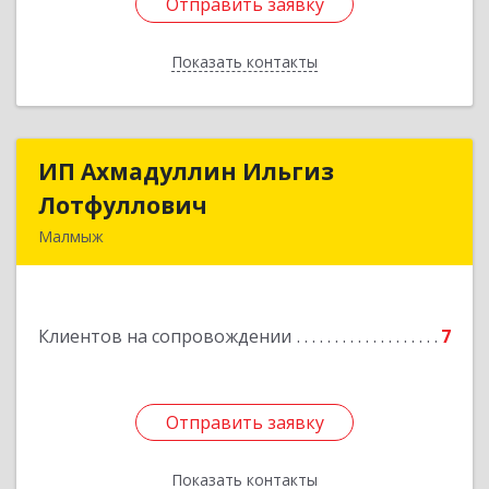
Отправить заявку
Отправить заявку
Показать контакты
Назад
ИП Ахмадуллин Ильгиз
ИП Ахмадуллин Ильгиз
Лотфуллович
Лотфуллович
Малмыж
612920, Кировская обл, г.Малмыж, ул.Ленина, 27
оф.1
Клиентов на сопровождении
7
Подробнее
Отправить заявку
Отправить заявку
Показать контакты
Назад