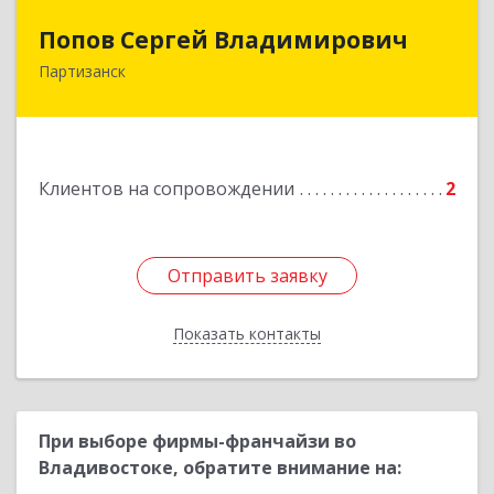
Попов Сергей Владимирович
Попов Сергей Владимирович
Партизанск
692922, Приморский край, г. Находка, ул.
Пограничная, 30-18
Подробнее
Клиентов на сопровождении
2
Отправить заявку
Отправить заявку
Показать контакты
Назад
При выборе фирмы-франчайзи во
Владивостоке, обратите внимание на: