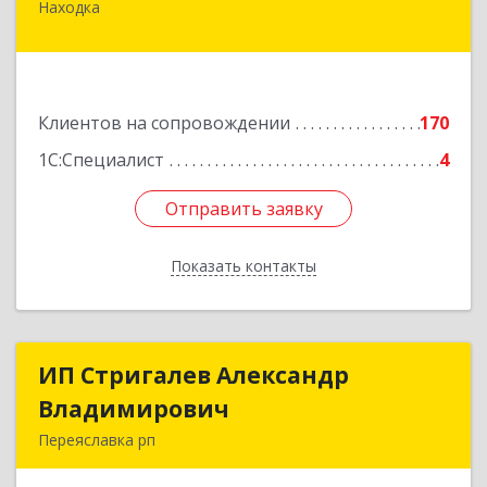
Находка
692916, Приморский край, Находка г,
Чернышевского ул, дом № 36, оф.305
Подробнее
Клиентов на сопровождении
170
1С:Специалист
4
Отправить заявку
Отправить заявку
Показать контакты
Назад
ИП Стригалев Александр
ИП Стригалев Александр
Владимирович
Владимирович
Переяславка рп
682910, Хабаровский край, Имени Лазо р-н,