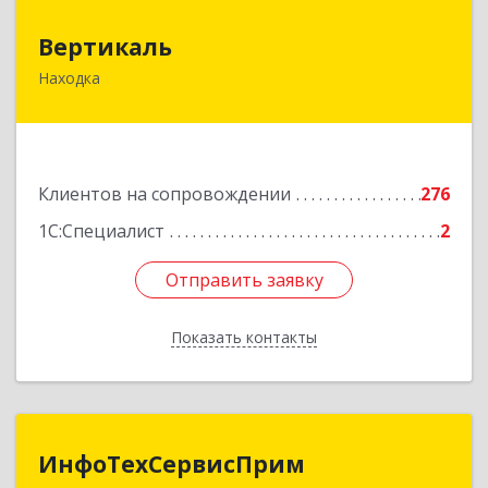
Вертикаль
Вертикаль
Находка
692928, Приморский край, Находка г,
Постышева ул, дом № 27
Подробнее
Клиентов на сопровождении
276
1С:Специалист
2
Отправить заявку
Отправить заявку
Показать контакты
Назад
ИнфоТехСервисПрим
ИнфоТехСервисПрим