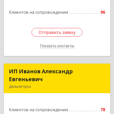
Переяславка рп, Ленина ул, дом № 30, оф.1
Клиентов на сопровождении
96
Подробнее
Отправить заявку
Отправить заявку
Показать контакты
Назад
ИП Иванов Александр
ИП Иванов Александр
Евгеньевич
Евгеньевич
Дальнегорск
692446, Приморский край, Дальнегорск г,
Инженерная ул, дом № 28, кв.1
Клиентов на сопровождении
78
Подробнее