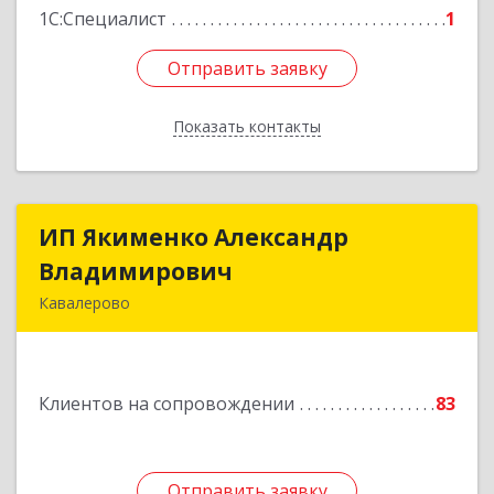
1С:Специалист
1
Отправить заявку
Отправить заявку
Показать контакты
Назад
ИП Якименко Александр
ИП Якименко Александр
Владимирович
Владимирович
Кавалерово
692400, Приморский край, Кавалеровский р-н,
Горнореченский пгт, Октябрьская ул, дом № 5
Клиентов на сопровождении
83
Подробнее
Отправить заявку
Отправить заявку