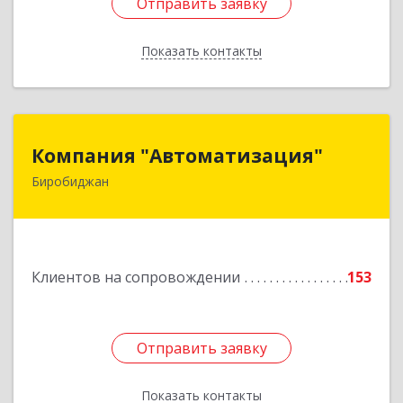
Отправить заявку
Отправить заявку
Показать контакты
Назад
Компания "Автоматизация"
Компания "Автоматизация"
Биробиджан
679016, Еврейская Аобл, Биробиджан г,
Советская ул, дом № 59, кв.3
Подробнее
Клиентов на сопровождении
153
Отправить заявку
Отправить заявку
Показать контакты
Назад