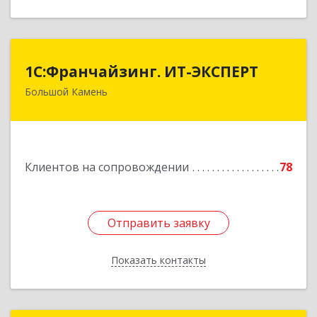
1С:Франчайзинг. ИТ-ЭКСПЕРТ
1С:Франчайзинг. ИТ-ЭКСПЕРТ
Большой Камень
692806, Приморский край, Большой Камень г,
Карла Маркса ул, дом № 57, этаж 3
Подробнее
Клиентов на сопровождении
78
Отправить заявку
Отправить заявку
Показать контакты
Назад