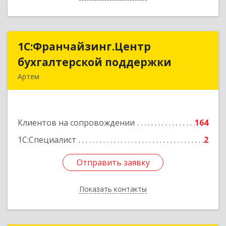
1С:Франчайзинг.Центр
1С:Франчайзинг.Центр
бухгалтерской поддержки
бухгалтерской поддержки
Артем
692760, Приморский край, Артем г, Фрунзе ул,
дом № 54А, каб.21
Клиентов на сопровождении
164
Подробнее
1С:Специалист
2
Отправить заявку
Отправить заявку
Показать контакты
Назад