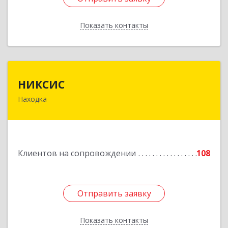
Показать контакты
Назад
НИКСИС
НИКСИС
Находка
692903, Приморский край, Находка г,
Находкинский пр-кт, дом № 84, кв.73А
Подробнее
Клиентов на сопровождении
108
Отправить заявку
Отправить заявку
Показать контакты
Назад