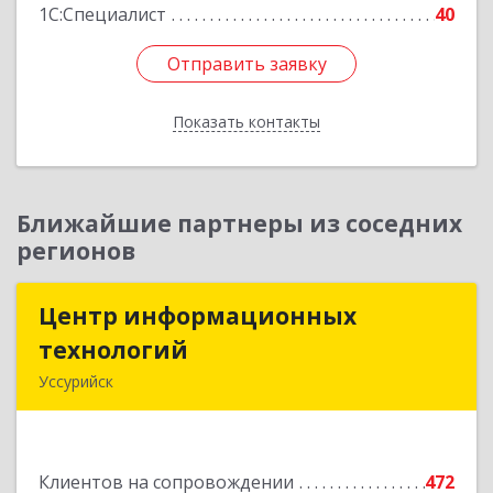
1С:Специалист
40
Отправить заявку
Отправить заявку
Показать контакты
Назад
Ближайшие партнеры из соседних
регионов
Центр информационных
Центр информационных
технологий
технологий
Уссурийск
692512, Приморский край, Уссурийск г,
Пушкина ул, дом № 1, пом.2
Клиентов на сопровождении
472
Подробнее