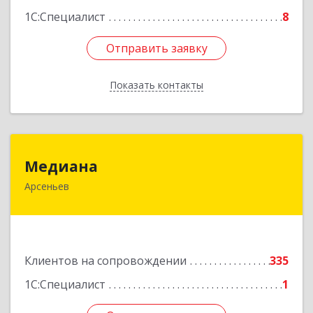
1С:Специалист
8
Отправить заявку
Отправить заявку
Показать контакты
Назад
Медиана
Медиана
Арсеньев
692330, Приморский край, Арсеньев г,
Ломоносова ул, дом № 24, кв.1
Подробнее
Клиентов на сопровождении
335
1С:Специалист
1