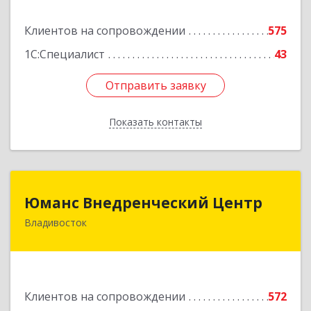
Подробнее
Клиентов на сопровождении
575
1С:Специалист
43
Отправить заявку
Отправить заявку
Показать контакты
Назад
Юманс Внедренческий Центр
Юманс Внедренческий Центр
Владивосток
690014, Приморский край, Владивосток г,
Некрасовская ул, дом № 48а
Подробнее
Клиентов на сопровождении
572