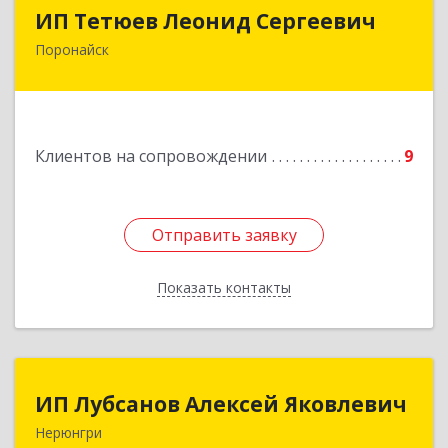
ИП Тетюев Леонид Сергеевич
ИП Тетюев Леонид Сергеевич
Поронайск
694242, Сахалинская обл, Поронайск г, Фрунзе
ул, дом № 14, кв.51
Подробнее
Клиентов на сопровождении
9
Отправить заявку
Отправить заявку
Показать контакты
Назад
ИП Лубсанов Алексей Яковлевич
ИП Лубсанов Алексей Яковлевич
Нерюнгри
675002, Амурская область, г. Благовещенск, ул.