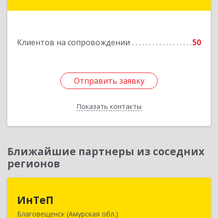
кт, дом № 55, оф.2
Подробнее
Клиентов на сопровождении
50
Отправить заявку
Отправить заявку
Показать контакты
Назад
Ближайшие партнеры из соседних
регионов
ИнТеП
ИнТеП
Благовещенск (Амурская обл.)
675000, Амурская обл, Благовещенск г,