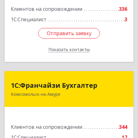
Клиентов на сопровождении
336
1С:Специалист
3
Отправить заявку
Отправить заявку
Показать контакты
Назад
1С:Франчайзи Бухгалтер
1С:Франчайзи Бухгалтер
Комсомольск-на-Амуре
681000, Хабаровский край, Комсомольск-на-
Амуре г, Красногвардейская ул, дом № 14,
оф.202
Подробнее
Клиентов на сопровождении
344
1С:Специалист
17