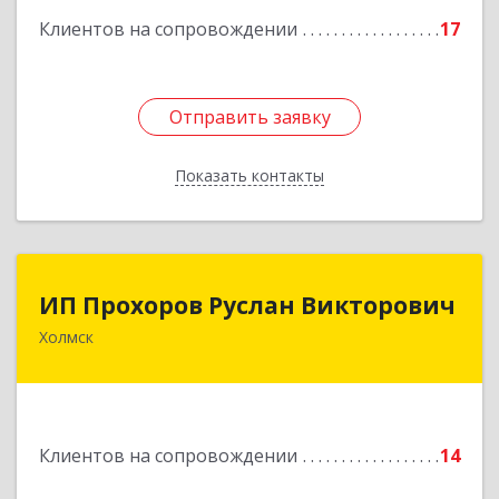
кв.9
Клиентов на сопровождении
17
Подробнее
Отправить заявку
Отправить заявку
Показать контакты
Назад
ИП Прохоров Руслан Викторович
ИП Прохоров Руслан Викторович
Холмск
694620, Сахалинская обл, Холмский р-н, Холмск
г, Александра Матросова ул, дом № 6Б, кв.32
Подробнее
Клиентов на сопровождении
14