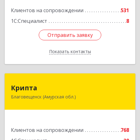
Подробнее
Клиентов на сопровождении
531
1С:Специалист
8
Отправить заявку
Отправить заявку
Показать контакты
Назад
Крипта
Крипта
Благовещенск (Амурская обл.)
675000, Амурская обл, Благовещенск г,
Амурская ул, дом № 236, оф.7-8
Подробнее
Клиентов на сопровождении
768