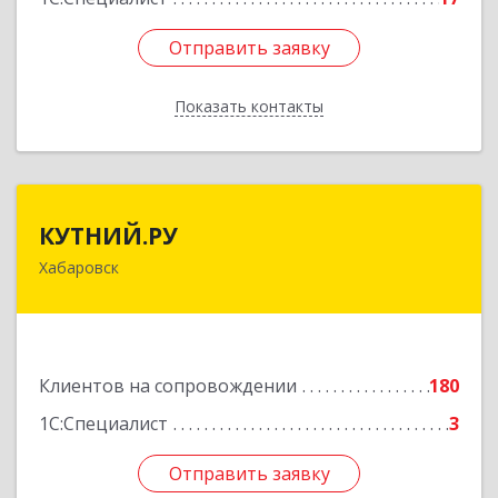
Отправить заявку
Отправить заявку
Показать контакты
Назад
КУТНИЙ.РУ
КУТНИЙ.РУ
Хабаровск
680007, Хабаровский край, Хабаровск г,
Шевчука ул, дом № 42, оф.505
Подробнее
Клиентов на сопровождении
180
1С:Специалист
3
Отправить заявку
Отправить заявку