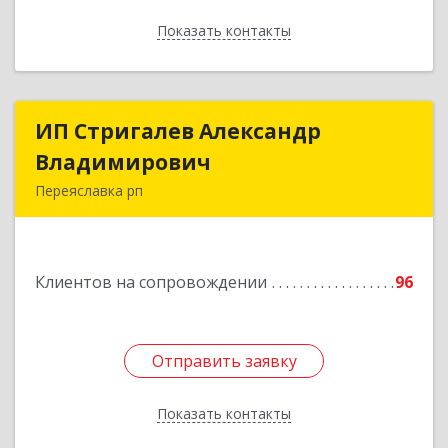
Показать контакты
Назад
ИП Стригалев Александр
ИП Стригалев Александр
Владимирович
Владимирович
Переяславка рп
682910, Хабаровский край, Имени Лазо р-н,
Переяславка рп, Ленина ул, дом № 30, оф.1
Клиентов на сопровождении
96
Подробнее
Отправить заявку
Отправить заявку
Показать контакты
Назад