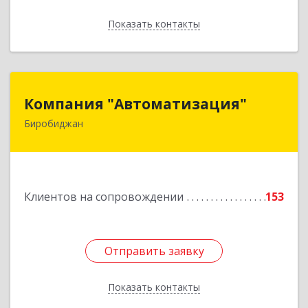
Показать контакты
Назад
Компания "Автоматизация"
Компания "Автоматизация"
Биробиджан
679016, Еврейская Аобл, Биробиджан г,
Советская ул, дом № 59, кв.3
Подробнее
Клиентов на сопровождении
153
Отправить заявку
Отправить заявку
Показать контакты
Назад