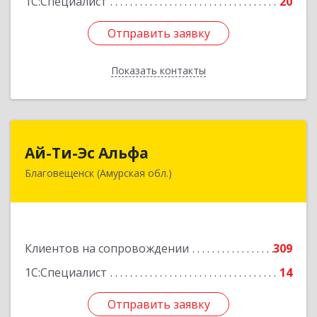
1С:Специалист
20
Отправить заявку
Отправить заявку
Показать контакты
Назад
Ай-Ти-Эс Альфа
Ай-Ти-Эс Альфа
Благовещенск (Амурская обл.)
675000, Амурская обл, Благовещенск г, Зейская
ул, дом № 134, оф.515
Подробнее
Клиентов на сопровождении
309
1С:Специалист
14
Отправить заявку
Отправить заявку