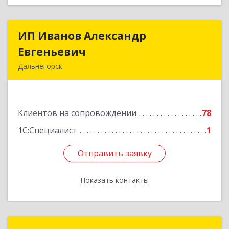
ИП Иванов Александр
ИП Иванов Александр
Евгеньевич
Евгеньевич
Дальнегорск
692446, Приморский край, Дальнегорск г,
Инженерная ул, дом № 28, кв.1
Клиентов на сопровождении
78
Подробнее
1С:Специалист
1
Отправить заявку
Отправить заявку
Показать контакты
Назад