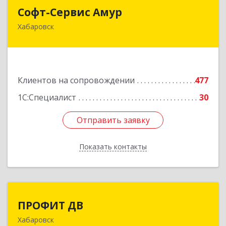
Софт-Сервис Амур
Софт-Сервис Амур
Хабаровск
680000, Хабаровский край, Хабаровск г,
Муравьева-Амурского ул., дом № 4, оф.19
Подробнее
Клиентов на сопровождении
477
1С:Специалист
30
Отправить заявку
Отправить заявку
Показать контакты
Назад
ПРОФИТ ДВ
ПРОФИТ ДВ
Хабаровск
680000, Хабаровский край, Хабаровск г,