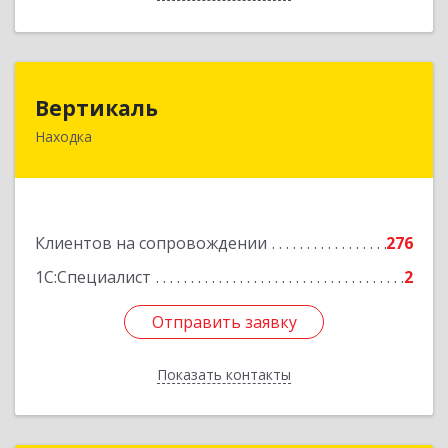
Вертикаль
Вертикаль
Находка
692928, Приморский край, Находка г,
Постышева ул, дом № 27
Подробнее
Клиентов на сопровождении
276
1С:Специалист
2
Отправить заявку
Отправить заявку
Показать контакты
Назад