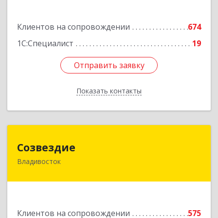
Подробнее
Клиентов на сопровождении
674
1С:Специалист
19
Отправить заявку
Отправить заявку
Показать контакты
Назад
Созвездие
Созвездие
Владивосток
690069, Приморский край, Владивосток г,
Тухачевского ул, дом № 62, кв.94
Подробнее
Клиентов на сопровождении
575