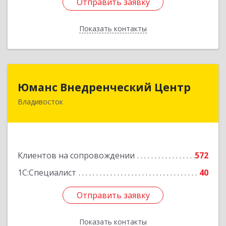
Отправить заявку
Отправить заявку
Показать контакты
Назад
Юманс Внедренческий Центр
Юманс Внедренческий Центр
Владивосток
690014, Приморский край, Владивосток г,
Некрасовская ул, дом № 48а
Подробнее
Клиентов на сопровождении
572
1С:Специалист
40
Отправить заявку
Отправить заявку
Показать контакты
Назад