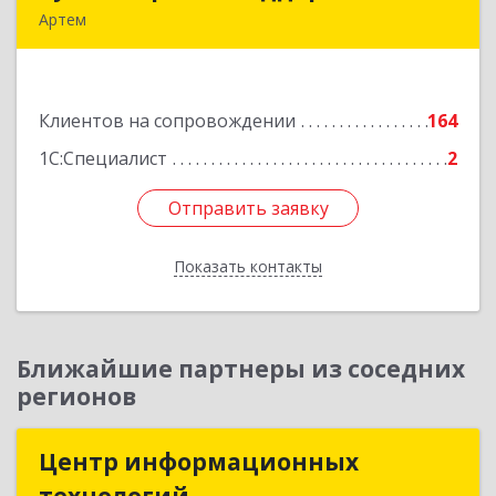
Артем
692760, Приморский край, Артем г, Фрунзе ул,
дом № 54А, каб.21
Клиентов на сопровождении
164
Подробнее
1С:Специалист
2
Отправить заявку
Отправить заявку
Показать контакты
Назад
Ближайшие партнеры из соседних
регионов
Центр информационных
Центр информационных