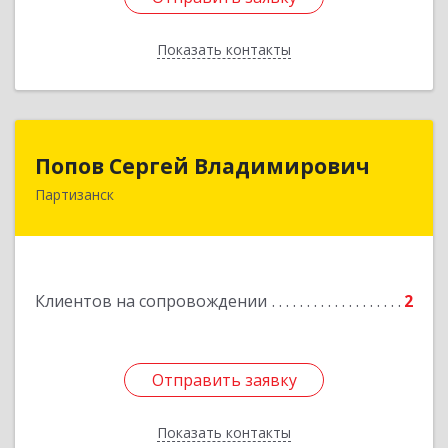
Показать контакты
Назад
Попов Сергей Владимирович
Попов Сергей Владимирович
Партизанск
692922, Приморский край, г. Находка, ул.
Пограничная, 30-18
Подробнее
Клиентов на сопровождении
2
Отправить заявку
Отправить заявку
Показать контакты
Назад