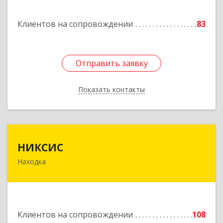
Горнореченский пгт, Октябрьская ул, дом № 5
Клиентов на сопровождении
83
Подробнее
Отправить заявку
Отправить заявку
Показать контакты
Назад
НИКСИС
НИКСИС
Находка
692903, Приморский край, Находка г,
Находкинский пр-кт, дом № 84, кв.73А
Подробнее
Клиентов на сопровождении
108