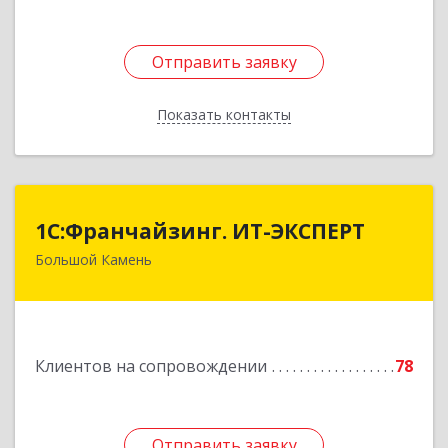
Отправить заявку
Отправить заявку
Показать контакты
Назад
1С:Франчайзинг. ИТ-ЭКСПЕРТ
1С:Франчайзинг. ИТ-ЭКСПЕРТ
Большой Камень
692806, Приморский край, Большой Камень г,
Карла Маркса ул, дом № 57, этаж 3
Подробнее
Клиентов на сопровождении
78
Отправить заявку
Отправить заявку