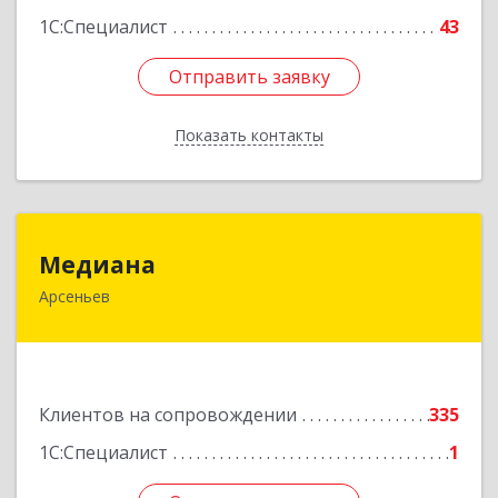
1С:Специалист
43
Отправить заявку
Отправить заявку
Показать контакты
Назад
Медиана
Медиана
Арсеньев
692330, Приморский край, Арсеньев г,
Ломоносова ул, дом № 24, кв.1
Подробнее
Клиентов на сопровождении
335
1С:Специалист
1