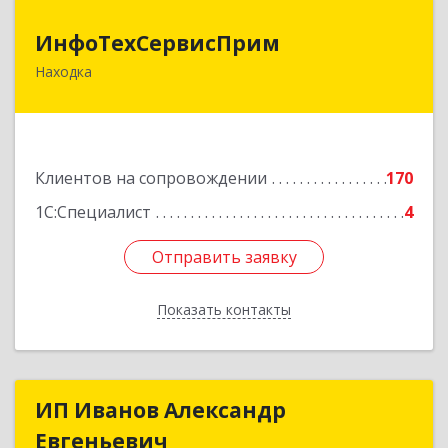
ИнфоТехСервисПрим
ИнфоТехСервисПрим
Находка
692916, Приморский край, Находка г,
Чернышевского ул, дом № 36, оф.305
Подробнее
Клиентов на сопровождении
170
1С:Специалист
4
Отправить заявку
Отправить заявку
Показать контакты
Назад
ИП Иванов Александр
ИП Иванов Александр
Евгеньевич
Евгеньевич