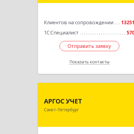
г.Санкт-Петербург, Невский проспект
1
Клиентов на сопровождении
1325
Подробне
1С:Специалист
57
Отправить заявку
Отправить заявку
Показать контакты
Назад
АРГОС УЧЕ
АРГОС УЧЕТ
196191, Санкт-Петербург г
Санкт-Петербург
Конституции пл, дом № 7, оф.41
Подробне