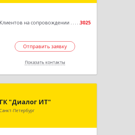
литера А, пом.5-Н
Подробнее
Клиентов на сопровождении
3025
Отправить заявку
Отправить заявку
Показать контакты
Назад
ГК "Диалог ИТ"
ГК "Диалог ИТ"
194100, Санкт-Петербург г, вн.тер.г.
Санкт-Петербург
муниципальный округ
Сампсониевское, Большой
Сампсониевский пр-кт, дом № 68,