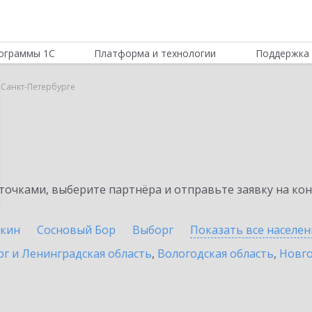
ограммы 1С
Платформа и технологии
Поддержка 
 Санкт-Петербурге
очками, выберите партнёра и отправьте заявку на ко
кин
Сосновый Бор
Выборг
Показать все населе
г и Ленинградская область
,
Вологодская область
,
Новго