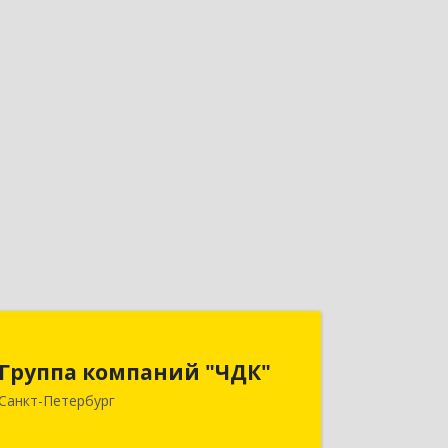
Группа компаний "ЧДК"
Группа компаний "ЧДК"
191119, Санкт-Петербург г, вн.тер.г.
Санкт-Петербург
муниципальный округ Владимирский
округ, Лиговский пр-кт, дом № 123,