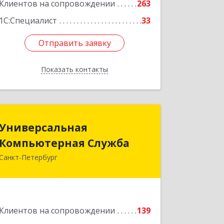
Клиентов на сопровождении
263
1С:Специалист
33
Отправить заявку
Отправить заявку
Показать контакты
Назад
Универсальная
Универсальная
Компьютерная Служба
Компьютерная Служба
Санкт-Петербург
192007, Санкт-Петербург г,
Тамбовская ул, дом № 12, корпус В,
кв.31
Подробнее
Клиентов на сопровождении
139