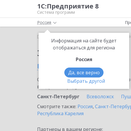
1С:Предприятие 8
Система программ
Россия
Пр
Главная
Сервисы ИТС
1С:Кредит
1С:Кредит в
Информация на сайте будет
отображаться для региона
Заказать 1С:Кредит
Россия
в Санкт-Петербурге
Да, все верно
Ознакомьтесь с информационными карт
Выбрать другой
внедрение продукта.
Санкт-Петербург
Всеволожск
Пуш
Смотрите также:
Россия
,
Санкт-Петербур
Республика Карелия
Партнеры в вашем регионе: