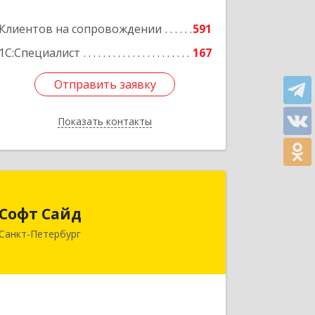
литера Н, пом.25-Н, ком.№42
Клиентов на сопровождении
591
Подробнее
1С:Специалист
167
Отправить заявку
Отправить заявку
Показать контакты
Назад
Софт Сайд
Софт Сайд
190020, Санкт-Петербург г, Рижский
Санкт-Петербург
пр, дом № 58, оф.301
Подробнее