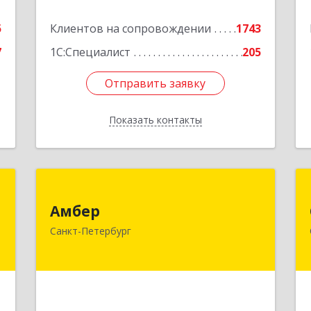
часть,6-15, 16часть, 17часть, 44
5
Клиентов на сопровождении
1743
Подробнее
7
1С:Специалист
205
Отправить заявку
Отправить заявку
Показать контакты
Назад
а
Амбер
"
Амбер
191119, Санкт-Петербург г, Правды
Санкт-Петербург
ул, дом № 16
,
,
Подробнее
5