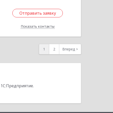
Отправить заявку
Отправить заявку
Показать контакты
Назад
1
2
Вперед
>
 1С:Предприятие.