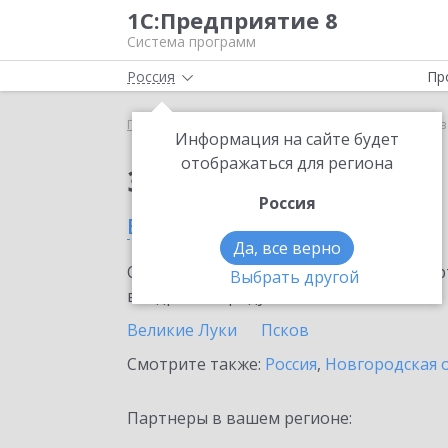
1С:Предприятие 8
Система программ
Россия
Пр
Главная
Сервисы ИТС
1С:Кредит
1С:Кредит в
Информация на сайте будет
отображаться для региона
Заказать 1С:Кредит
Россия
в Псковской области
Да, все верно
Ознакомьтесь с информационными карт
Выбрать другой
внедрение продукта.
Великие Луки
Псков
Смотрите также:
Россия
,
Новгородская 
Партнеры в вашем регионе: