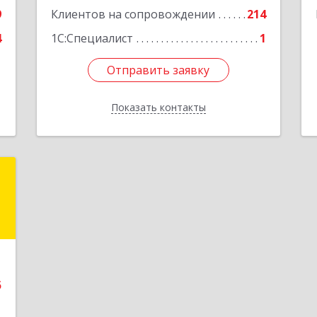
9
Клиентов на сопровождении
214
4
1С:Специалист
1
Отправить заявку
Отправить заявку
Показать контакты
Назад
а
а
е
5