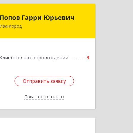
Попов Гарри Юрьевич
Попов Гарри Юрьевич
Ивангород
Подробнее
Клиентов на сопровождении
3
Отправить заявку
Отправить заявку
Показать контакты
Назад