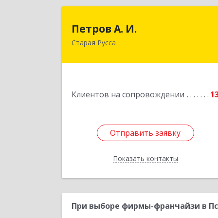
Петров А. И
Петров А. И.
Старая Русса
Старая Русса, пер.Волотовский, д.2
Подробне
Клиентов на сопровождении
1
Отправить заявку
Отправить заявку
Показать контакты
Назад
При выборе фирмы-франчайзи в Пс