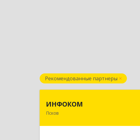
Рекомендованные партнеры
ИНФОКО
ИНФОКОМ
Псков
180000, Псковская обл, Псков г
Советская ул, дом № 42
Подробне