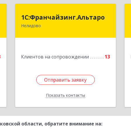
.
1С:Франчайзинг.Альтаро
1С:Франчайзинг.Альтаро
Нелидово
3
172527, Тверская обл, Нелидово г,
Матросова ул, дом № 22, оф.1
е
Подробнее
3
Клиентов на сопровождении
13
Отправить заявку
Отправить заявку
Показать контакты
Назад
ковской области, обратите внимание на: