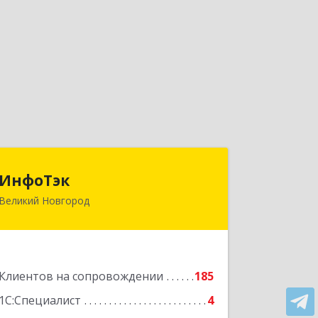
ИнфоТэк
ИнфоТэк
Великий Новгород
173003, Новгородская обл, Великий
Новгород г, Великая ул, дом № 22
Подробнее
Клиентов на сопровождении
185
1С:Специалист
4