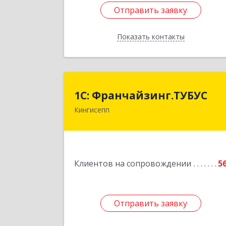
Отправить заявку
Отправить заявку
Показать контакты
Назад
1С: Франчайзинг.ТУБУ
1С: Франчайзинг.ТУБУС
Кингисепп
Подробне
Клиентов на сопровождении
5
Отправить заявку
Отправить заявку