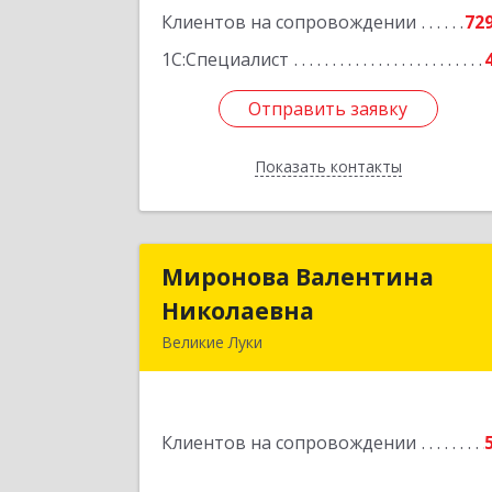
Клиентов на сопровождении
72
1С:Специалист
Отправить заявку
Отправить заявку
Показать контакты
Назад
Миронова Валентина
Миронова Валентин
Николаевна
Николаевн
Великие Луки
Подробне
Клиентов на сопровождении