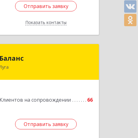
Отправить заявку
Отправить заявку
Показать контакты
Назад
Баланс
Баланс
Луга
188230, Ленинградская обл, Луга г,
Урицкого пр-кт, дом № 77а
Подробнее
Клиентов на сопровождении
66
Отправить заявку
Отправить заявку