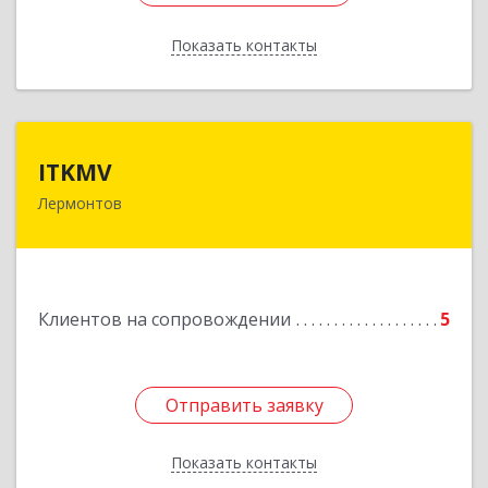
Показать контакты
Назад
ITKMV
ITKMV
Лермонтов
Подробнее
Клиентов на сопровождении
5
Отправить заявку
Отправить заявку
Показать контакты
Назад