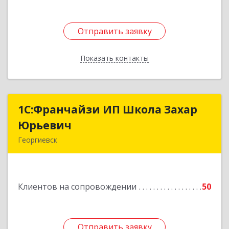
Отправить заявку
Отправить заявку
Показать контакты
Назад
1С:Франчайзи ИП Школа Захар
1С:Франчайзи ИП Школа Захар
Юрьевич
Юрьевич
Георгиевск
357840, Ставропольский край, Георгиевский р-
н, Александрийская ст-ца, Курдюмовский пер,
дом № 10
Клиентов на сопровождении
50
Подробнее
Отправить заявку
Отправить заявку