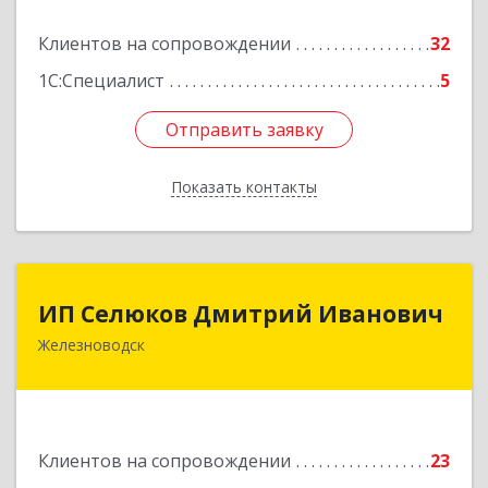
Подробнее
Клиентов на сопровождении
32
1С:Специалист
5
Отправить заявку
Отправить заявку
Показать контакты
Назад
ИП Селюков Дмитрий Иванович
ИП Селюков Дмитрий Иванович
Железноводск
357400, Ставропольский край, Железноводск г,
Энгельса ул, дом № 17, кв.17
Подробнее
Клиентов на сопровождении
23