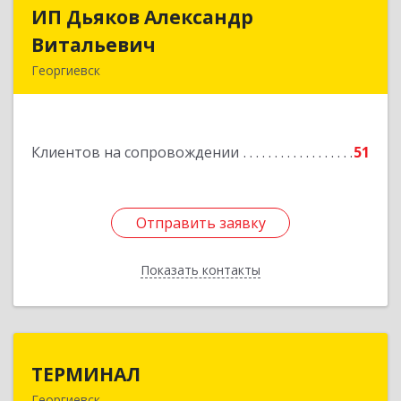
ИП Дьяков Александр
ИП Дьяков Александр
Витальевич
Витальевич
Георгиевск
Подробнее
Клиентов на сопровождении
51
Отправить заявку
Отправить заявку
Показать контакты
Назад
ТЕРМИНАЛ
ТЕРМИНАЛ
Георгиевск