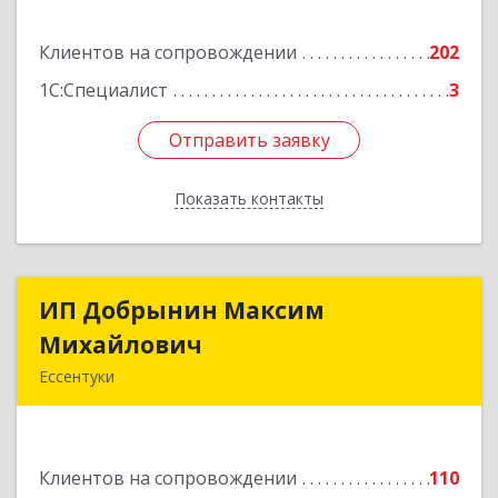
Подробнее
Клиентов на сопровождении
202
1С:Специалист
3
Отправить заявку
Отправить заявку
Показать контакты
Назад
ИП Добрынин Максим
ИП Добрынин Максим
Михайлович
Михайлович
Ессентуки
357601, Ставропольский край, Ессентуки,
Спасателей, дом № 5, кв.43
Клиентов на сопровождении
110
Подробнее