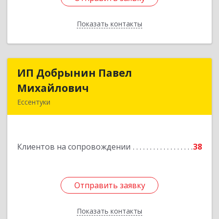
Показать контакты
Назад
ИП Добрынин Павел
ИП Добрынин Павел
Михайлович
Михайлович
Ессентуки
Подробнее
Клиентов на сопровождении
38
Отправить заявку
Отправить заявку
Показать контакты
Назад