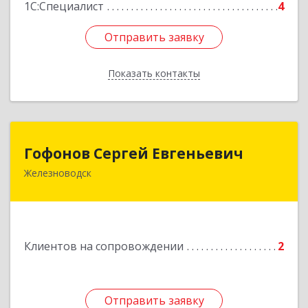
1С:Специалист
4
Отправить заявку
Отправить заявку
Показать контакты
Назад
Гофонов Сергей Евгеньевич
Гофонов Сергей Евгеньевич
Железноводск
Подробнее
Клиентов на сопровождении
2
Отправить заявку
Отправить заявку