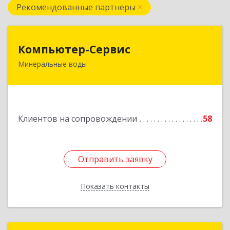
Рекомендованные партнеры
Компьютер-Сервис
Компьютер-Сервис
Минеральные воды
357202, Ставропольский край, Минеральные
Воды г, Гагарина ул, дом № 48
Подробнее
Клиентов на сопровождении
58
Отправить заявку
Отправить заявку
Показать контакты
Назад