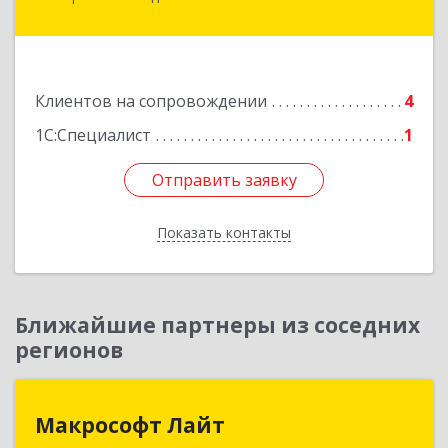
Минераловодский, Минеральные Воды г, 22
Партсъезда пр-кт, домовладение № 9, корпус 1
Подробнее
Клиентов на сопровождении
4
1С:Специалист
1
Отправить заявку
Отправить заявку
Показать контакты
Назад
Ближайшие партнеры из соседних
регионов
Макрософт Лайт
Макрософт Лайт