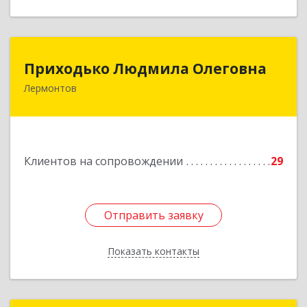
Приходько Людмила Олеговна
Приходько Людмила Олеговна
Лермонтов
357341, Лермонтов г, П.Лумумбы ул, дом №
43/2, кв.44
Подробнее
Клиентов на сопровождении
29
Отправить заявку
Отправить заявку
Показать контакты
Назад