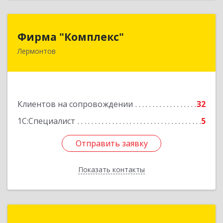
Фирма "Комплекс"
Фирма "Комплекс"
Лермонтов
357348, Ставропольский край, Лермонтов г,
Острогорка с, Степная ул, дом № 46, а
Подробнее
Клиентов на сопровождении
32
1С:Специалист
5
Отправить заявку
Отправить заявку
Показать контакты
Назад
Компьютер-Сервис