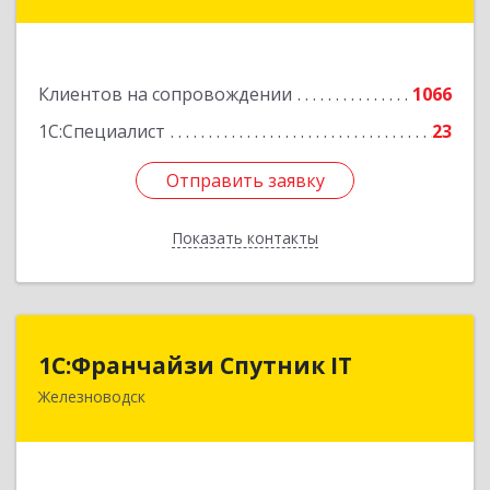
Коста Хетагурова ул, дом № 4
Подробнее
Клиентов на сопровождении
1066
1С:Специалист
23
Отправить заявку
Отправить заявку
Показать контакты
Назад
1С:Франчайзи Спутник IT
1С:Франчайзи Спутник IT
Железноводск
357430, Ставропольский край, город-курорт
Железноводск, Иноземцево п, Свободы ул, дом
№ 136