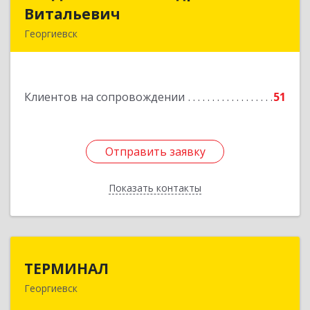
Витальевич
Витальевич
Георгиевск
Подробнее
Клиентов на сопровождении
51
Отправить заявку
Отправить заявку
Показать контакты
Назад
ТЕРМИНАЛ
ТЕРМИНАЛ
Георгиевск
357820, Ставропольский край, Георгиевск г,
Калинина ул, дом № 109