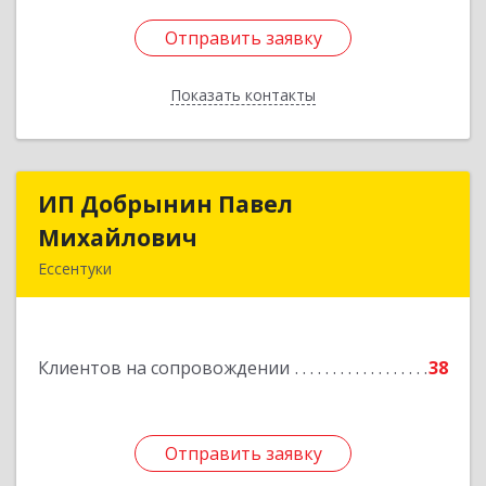
Отправить заявку
Отправить заявку
Показать контакты
Назад
ИП Добрынин Павел
ИП Добрынин Павел
Михайлович
Михайлович
Ессентуки
Подробнее
Клиентов на сопровождении
38
Отправить заявку
Отправить заявку