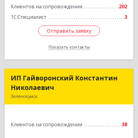
Подробнее
Клиентов на сопровождении
202
1С:Специалист
3
Отправить заявку
Отправить заявку
Показать контакты
Назад
ИП Гайворонский Константин
ИП Гайворонский Константин
Николаевич
Николаевич
Зеленокумск
357910, Ставропольский край, Советский р-н,
Зеленокумск г, Ленина пл, дом № 6, оф.4
Клиентов на сопровождении
38
Подробнее