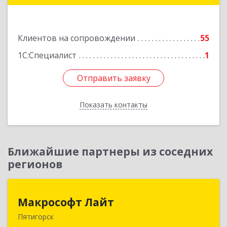
Подробнее
Клиентов на сопровождении
55
1С:Специалист
1
Отправить заявку
Отправить заявку
Показать контакты
Назад
Ближайшие партнеры из соседних
регионов
Макрософт Лайт
Макрософт Лайт
Пятигорск
357501, Ставропольский край, Пятигорск г,