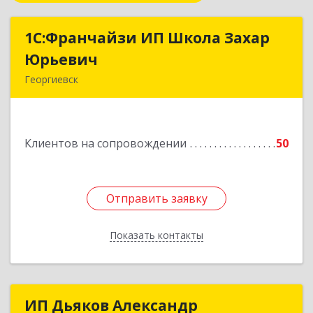
1С:Франчайзи ИП Школа Захар
1С:Франчайзи ИП Школа Захар
Юрьевич
Юрьевич
Георгиевск
357840, Ставропольский край, Георгиевский р-
н, Александрийская ст-ца, Курдюмовский пер,
дом № 10
Клиентов на сопровождении
50
Подробнее
Отправить заявку
Отправить заявку
Показать контакты
Назад
ИП Дьяков Александр
ИП Дьяков Александр