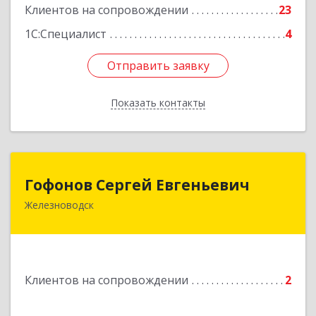
Клиентов на сопровождении
23
1С:Специалист
4
Отправить заявку
Отправить заявку
Показать контакты
Назад
Гофонов Сергей Евгеньевич
Гофонов Сергей Евгеньевич
Железноводск
Подробнее
Клиентов на сопровождении
2