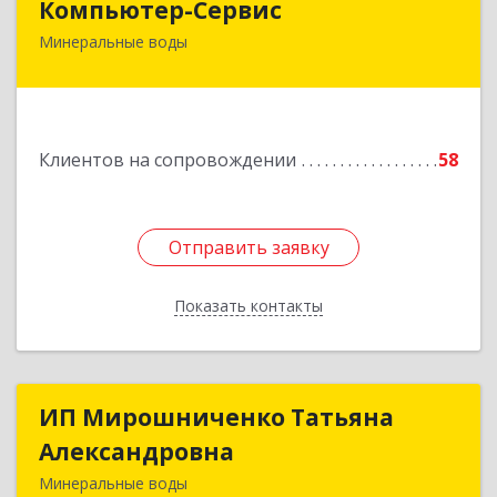
Компьютер-Сервис
Минеральные воды
357202, Ставропольский край, Минеральные
Воды г, Гагарина ул, дом № 48
Подробнее
Клиентов на сопровождении
58
Отправить заявку
Отправить заявку
Показать контакты
Назад
ИП Мирошниченко Татьяна
ИП Мирошниченко Татьяна
Александровна
Александровна
Минеральные воды