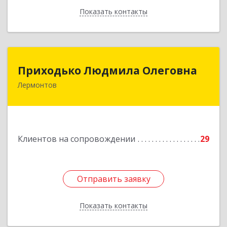
Показать контакты
Назад
Приходько Людмила Олеговна
Приходько Людмила Олеговна
Лермонтов
357341, Лермонтов г, П.Лумумбы ул, дом №
43/2, кв.44
Подробнее
Клиентов на сопровождении
29
Отправить заявку
Отправить заявку
Показать контакты
Назад